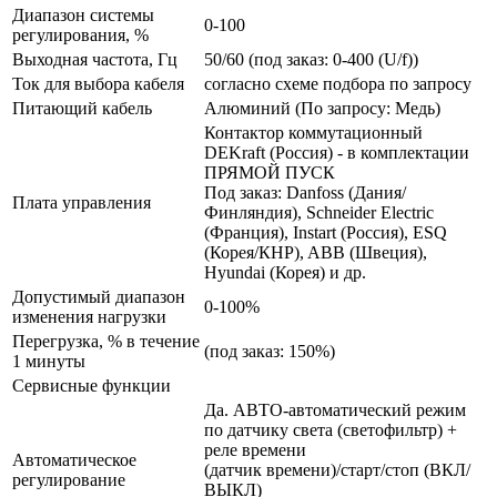
Диапазон системы
0-100
регулирования, %
Выходная частота, Гц
50/60 (под заказ: 0-400 (U/f))
Ток для выбора кабеля
согласно схеме подбора по запросу
Питающий кабель
Алюминий (По запросу: Медь)
Контактор коммутационный
DEKraft (Россия) - в комплектации
ПРЯМОЙ ПУСК
Под заказ: Danfoss (Дания/
Плата управления
Финляндия), Schneider Electric
(Франция), Instart (Россия), ESQ
(Корея/КНР), ABB (Швеция),
Hyundai (Корея) и др.
Допустимый диапазон
0-100%
изменения нагрузки
Перегрузка, % в течение
(под заказ: 150%)
1 минуты
Сервисные функции
Да. АВТО-автоматический режим
по датчику света (светофильтр) +
реле времени
Автоматическое
(датчик времени)/старт/стоп (ВКЛ/
регулирование
ВЫКЛ)