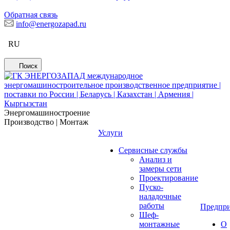
Обратная связь
info@energozapad.ru
RU
Поиск
Энергомашиностроение
Производство | Монтаж
Услуги
Сервисные службы
Анализ и
замеры сети
Проектирование
Пуско-
наладочные
работы
Предпри
Шеф-
монтажные
О