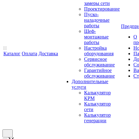
замеры сети
Проектирование
Пуско-
наладочные
работы
Предпри
Шеф-
монтажные
О
работы
пр
Настройка
Но
Каталог
Оплата
Доставка
оборудования
Па
Сервисное
До
обслуживание
Со
Гарантийное
Ва
обслуживание
Ст
Дополнительные
услуги
Калькулятор
КРМ
Калькулятор
сети
Калькулятор
генерации