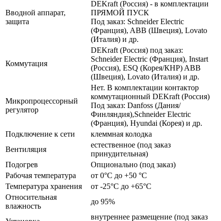
DEKraft (Россия) - в комплектации
Вводной аппарат,
ПРЯМОЙ ПУСК
защита
Под заказ: Schneider Electric
(Франция), ABB (Швеция), Lovato
(Италия) и др.
DEKraft (Россия) под заказ:
Schneider Electric (Франция), Instart
Коммутация
(Россия), ESQ (Корея/КНР) ABB
(Швеция), Lovato (Италия) и др.
Нет. В комплектации контактор
коммутационный DEKraft (Россия)
Микропроцессорный
Под заказ: Danfoss (Дания/
регулятор
Финляндия),Schneider Electric
(Франция), Hyundai (Корея) и др.
Подключение к сети
клеммная колодка
естественное (под заказ
Вентиляция
принудительная)
Подогрев
Опционально (под заказ)
Рабочая температура
от 0°C до +50 °C
Температура хранения
от -25°C до +65°C
Относительная
до 95%
влажность
внутреннее размещение (под заказ