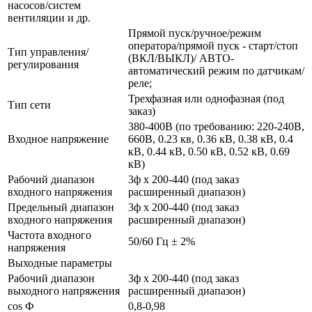
насосов/систем
вентиляции и др.
Прямой пуск/ручное/режим
оператора/прямой пуск - старт/стоп
Тип управления/
(ВКЛ/ВЫКЛ)/ АВТО-
регулирования
автоматический режим по датчикам/
реле;
Трехфазная или однофазная (под
Тип сети
заказ)
380-400В (по требованию: 220-240В,
Входное напряжение
660В, 0.23 кв, 0.36 кВ, 0.38 кВ, 0.4
кВ, 0.44 кВ, 0.50 кВ, 0.52 кВ, 0.69
кВ)
Рабочий диапазон
3ф х 200-440 (под заказ
входного напряжения
расширенный диапазон)
Предельный диапазон
3ф х 200-440 (под заказ
входного напряжения
расширенный диапазон)
Частота входного
50/60 Гц ± 2%
напряжения
Выходные параметры
Рабочий диапазон
3ф х 200-440 (под заказ
выходного напряжения
расширенный диапазон)
cos Ф
0,8-0,98