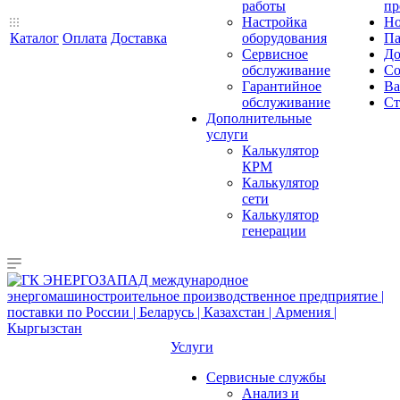
работы
пр
Настройка
Но
Каталог
Оплата
Доставка
оборудования
Па
Сервисное
До
обслуживание
Со
Гарантийное
Ва
обслуживание
Ст
Дополнительные
услуги
Калькулятор
КРМ
Калькулятор
сети
Калькулятор
генерации
Услуги
Сервисные службы
Анализ и