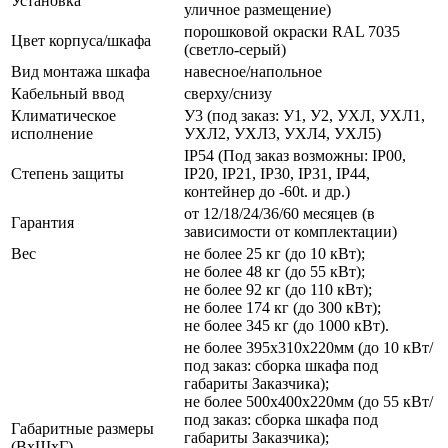
Установка
уличное размещение)
порошковой окраски RAL 7035
Цвет корпуса/шкафа
(светло-серый)
Вид монтажа шкафа
навесное/напольное
Кабельный ввод
сверху/снизу
Климатическое
У3 (под заказ: У1, У2, УХЛ, УХЛ1,
исполнение
УХЛ2, УХЛ3, УХЛ4, УХЛ5)
IP54 (Под заказ возможны: IP00,
Степень защиты
IP20, IP21, IP30, IP31, IP44,
контейнер до -60t. и др.)
от 12/18/24/36/60 месяцев (в
Гарантия
зависимости от комплектации)
Вес
не более 25 кг (до 10 кВт);
не более 48 кг (до 55 кВт);
не более 92 кг (до 110 кВт);
не более 174 кг (до 300 кВт);
не более 345 кг (до 1000 кВт).
не более 395х310х220мм (до 10 кВт/
под заказ: сборка шкафа под
габариты Заказчика);
не более 500х400х220мм (до 55 кВт/
под заказ: сборка шкафа под
Габаритные размеры
габариты Заказчика);
(ВхШхГ)