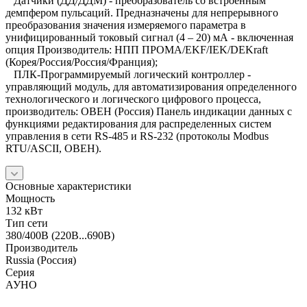
Датчики (ДД/ДДМ) - преобразователь со встроенным
демпфером пульсаций. Предназначены для непрерывного
преобразования значения измеряемого параметра в
унифицированный токовый сигнал (4 – 20) мА - включенная
опция Производитель: НПП ПРОМА/EKF/IEK/DEKraft
(Корея/Россия/Россия/Франция);
ПЛК-Программируемый логический контроллер -
управляющий модуль, для автоматизирования определенного
технологического и логического цифрового процесса,
производитель: ОВЕН (Россия) Панель индикации данных с
функциями редактирования для распределенных систем
управления в сети RS-485 и RS-232 (протоколы Modbus
RTU/ASCII, ОВЕН).
Основные характеристики
Мощность
132 кВт
Тип сети
380/400В (220В...690В)
Производитель
Russia (Россия)
Серия
АУНО