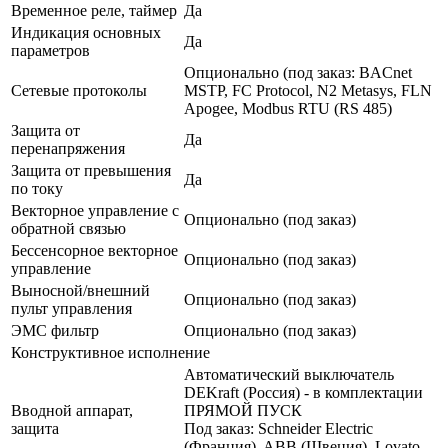
Временное реле, таймер
Да
Индикация основных
Да
параметров
Опционально (под заказ: BACnet
Сетевые протоколы
MSTP, FC Protocol, N2 Metasys, FLN
Apogee, Modbus RTU (RS 485)
Защита от
Да
перенапряжения
Защита от превышения
Да
по току
Векторное управление с
Опционально (под заказ)
обратной связью
Бессенсорное векторное
Опционально (под заказ)
управление
Выносной/внешний
Опционально (под заказ)
пульт управления
ЭМС фильтр
Опционально (под заказ)
Конструктивное исполнение
Автоматический выключатель
DEKraft (Россия) - в комплектации
Вводной аппарат,
ПРЯМОЙ ПУСК
защита
Под заказ: Schneider Electric
(Франция), ABB (Швеция), Lovato