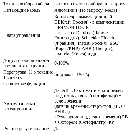
Ток для выбора кабеля
согласно схеме подбора по запросу
Питающий кабель
Алюминий (По запросу: Медь)
Контактор коммутационный
DEKraft (Россия) - в комплектации
ПРЯМОЙ ПУСК
Под заказ: Danfoss (Дания/
Плата управления
Финляндия), Schneider Electric
(Франция), Instart (Россия), ESQ
(Корея/КНР), ABB (Швеция),
Hyundai (Корея) и др.
Допустимый диапазон
0-100%
изменения нагрузки
Перегрузка, % в течение
(под заказ: 150%)
1 минуты
Сервисные функции
Да. АВТО-автоматический режим
по датчику света (светофильтр) +
реле времени
Автоматическое
(датчик времени)/старт/стоп (ВКЛ/
регулирование
ВЫКЛ)
• Реле времени (датчик времени) РВ
+ Фотореле (Фотофильтр) ФР
Ручное регулирование
Да