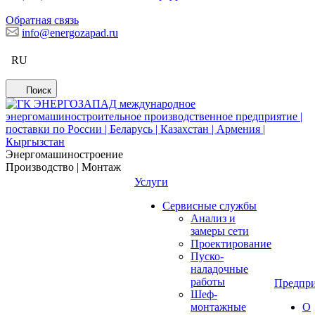
Обратная связь
info@energozapad.ru
RU
Поиск
Энергомашиностроение
Производство | Монтаж
Услуги
Сервисные службы
Анализ и
замеры сети
Проектирование
Пуско-
наладочные
работы
Предпри
Шеф-
монтажные
О