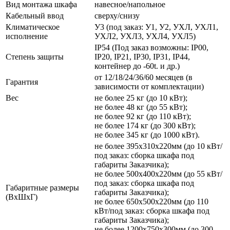
Вид монтажа шкафа
навесное/напольное
Кабельный ввод
сверху/снизу
Климатическое
У3 (под заказ: У1, У2, УХЛ, УХЛ1,
исполнение
УХЛ2, УХЛ3, УХЛ4, УХЛ5)
IP54 (Под заказ возможны: IP00,
Степень защиты
IP20, IP21, IP30, IP31, IP44,
контейнер до -60t. и др.)
от 12/18/24/36/60 месяцев (в
Гарантия
зависимости от комплектации)
Вес
не более 25 кг (до 10 кВт);
не более 48 кг (до 55 кВт);
не более 92 кг (до 110 кВт);
не более 174 кг (до 300 кВт);
не более 345 кг (до 1000 кВт).
не более 395х310х220мм (до 10 кВт/
под заказ: сборка шкафа под
габариты Заказчика);
не более 500х400х220мм (до 55 кВт/
под заказ: сборка шкафа под
Габаритные размеры
габариты Заказчика);
(ВхШхГ)
не более 650х500х220мм (до 110
кВт/под заказ: сборка шкафа под
габариты Заказчика);
не более 1200х750х300мм (до 300