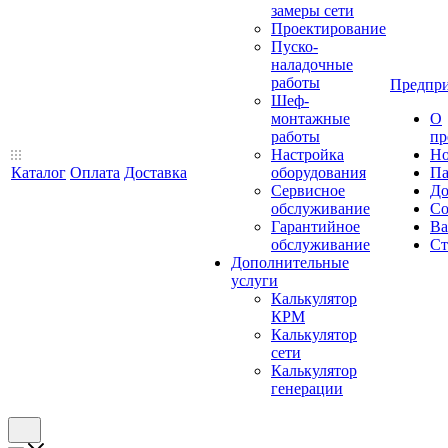
замеры сети
Проектирование
Пуско-
наладочные
работы
Предпри
Шеф-
монтажные
О
работы
пр
Настройка
Но
Каталог
Оплата
Доставка
оборудования
Па
Сервисное
До
обслуживание
Со
Гарантийное
Ва
обслуживание
Ст
Дополнительные
услуги
Калькулятор
КРМ
Калькулятор
сети
Калькулятор
генерации