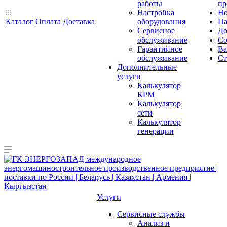
работы
пр
Настройка
Но
Каталог
Оплата
Доставка
оборудования
Па
Сервисное
До
обслуживание
Со
Гарантийное
Ва
обслуживание
Ст
Дополнительные
услуги
Калькулятор
КРМ
Калькулятор
сети
Калькулятор
генерации
Услуги
Сервисные службы
Анализ и