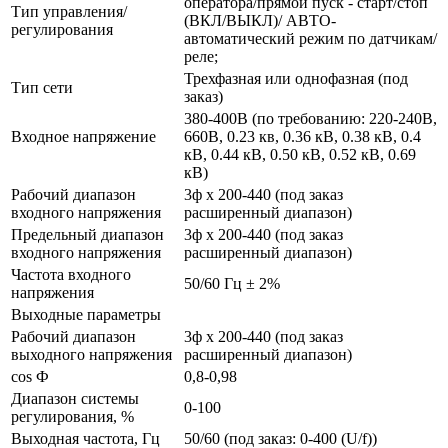
оператора/прямой пуск - старт/стоп
Тип управления/
(ВКЛ/ВЫКЛ)/ АВТО-
регулирования
автоматический режим по датчикам/
реле;
Трехфазная или однофазная (под
Тип сети
заказ)
380-400В (по требованию: 220-240В,
Входное напряжение
660В, 0.23 кв, 0.36 кВ, 0.38 кВ, 0.4
кВ, 0.44 кВ, 0.50 кВ, 0.52 кВ, 0.69
кВ)
Рабочий диапазон
3ф х 200-440 (под заказ
входного напряжения
расширенный диапазон)
Предельный диапазон
3ф х 200-440 (под заказ
входного напряжения
расширенный диапазон)
Частота входного
50/60 Гц ± 2%
напряжения
Выходные параметры
Рабочий диапазон
3ф х 200-440 (под заказ
выходного напряжения
расширенный диапазон)
cos Ф
0,8-0,98
Диапазон системы
0-100
регулирования, %
Выходная частота, Гц
50/60 (под заказ: 0-400 (U/f))