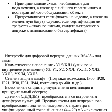
Принципиальные схемы, необходимые для
подключения, а также дальнейшего гарантийного и
постгарантийного обслуживания объекта.
Предоставляются сертификаты на изделие, а также на
элементную базу (в случаях, если сертификация не
требуется - отказное письмо, свидетельствующее о
допуске к использованию без сертификата).
Интерфейс для цифровой передачи данных RS485 - под
заказ.
Климатическое исполнение - У1/УХЛ1 (уличное и
внутреннее размещение) У3, У1, У2, УХЛ, УХЛ1, УХЛ2,
УХЛ3, УХЛ4, УХЛ5.
Степень защиты шкафа - (Под заказ возможны: IP00, IP20,
IP21, IP30, IP31, IP44, контейнер до -60t. и др.)
Включенные опции: принудительная вентиляция и
принудительный обогрев;
Датчики (ДД/ДДМ) - преобразователь со встроенным
демпфером пульсаций. Предназначены для непрерывного
преобразования значения измеряемого параметра в
унифицированный токовый сигнал (4 – 20) мА - включенная