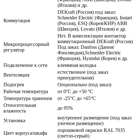
(Италия) и др.
DEKraft (Россия) под заказ:
Schneider Electric (Франция), Instart
Коммутация
(Россия), ESQ (Корея/КНР) ABB
(Швеция), Lovato (Италия) и др.
Нет. В комплектации контактор
коммутационный DEKraft (Россия)
Микропроцессорный
Под заказ: Danfoss (Дания/
регулятор
Финляндия),Schneider Electric
(Франция), Hyundai (Корея) и др.
Подключение к сети
клеммная колодка
естественное (под заказ
Вентиляция
принудительная)
Подогрев
Опционально (под заказ)
Рабочая температура
от 0°C до +50 °C
Температура хранения
от -25°C до +65°C
Относительная
до 95%
влажность
внутреннее размещение (под заказ
Установка
уличное размещение)
порошковой окраски RAL 7035
Цвет корпуса/шкафа
(светло-серый)