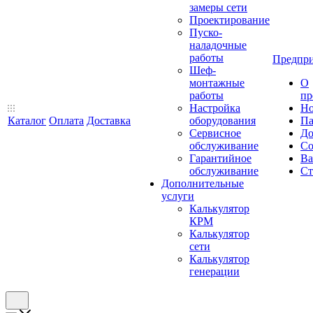
замеры сети
Проектирование
Пуско-
наладочные
работы
Предпри
Шеф-
монтажные
О
работы
пр
Настройка
Но
Каталог
Оплата
Доставка
оборудования
Па
Сервисное
До
обслуживание
Со
Гарантийное
Ва
обслуживание
Ст
Дополнительные
услуги
Калькулятор
КРМ
Калькулятор
сети
Калькулятор
генерации