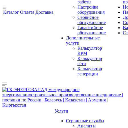
работы
пр
Настройка
Но
Каталог
Оплата
Доставка
оборудования
Па
Сервисное
До
обслуживание
Со
Гарантийное
Ва
обслуживание
Ст
Дополнительные
услуги
Калькулятор
КРМ
Калькулятор
сети
Калькулятор
генерации
Услуги
Сервисные службы
Анализ и