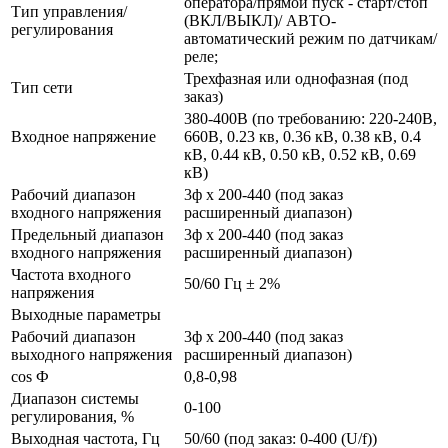
оператора/прямой пуск - старт/стоп
Тип управления/
(ВКЛ/ВЫКЛ)/ АВТО-
регулирования
автоматический режим по датчикам/
реле;
Трехфазная или однофазная (под
Тип сети
заказ)
380-400В (по требованию: 220-240В,
Входное напряжение
660В, 0.23 кв, 0.36 кВ, 0.38 кВ, 0.4
кВ, 0.44 кВ, 0.50 кВ, 0.52 кВ, 0.69
кВ)
Рабочий диапазон
3ф х 200-440 (под заказ
входного напряжения
расширенный диапазон)
Предельный диапазон
3ф х 200-440 (под заказ
входного напряжения
расширенный диапазон)
Частота входного
50/60 Гц ± 2%
напряжения
Выходные параметры
Рабочий диапазон
3ф х 200-440 (под заказ
выходного напряжения
расширенный диапазон)
cos Ф
0,8-0,98
Диапазон системы
0-100
регулирования, %
Выходная частота, Гц
50/60 (под заказ: 0-400 (U/f))