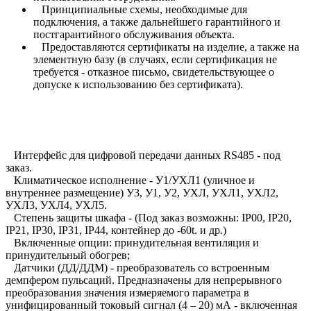
Принципиальные схемы, необходимые для
подключения, а также дальнейшего гарантийного и
постгарантийного обслуживания объекта.
Предоставляются сертификаты на изделие, а также на
элементную базу (в случаях, если сертификация не
требуется - отказное письмо, свидетельствующее о
допуске к использованию без сертификата).
Интерфейс для цифровой передачи данных RS485 - под
заказ.
Климатическое исполнение - У1/УХЛ1 (уличное и
внутреннее размещение) У3, У1, У2, УХЛ, УХЛ1, УХЛ2,
УХЛ3, УХЛ4, УХЛ5.
Степень защиты шкафа - (Под заказ возможны: IP00, IP20,
IP21, IP30, IP31, IP44, контейнер до -60t. и др.)
Включенные опции: принудительная вентиляция и
принудительный обогрев;
Датчики (ДД/ДДМ) - преобразователь со встроенным
демпфером пульсаций. Предназначены для непрерывного
преобразования значения измеряемого параметра в
унифицированный токовый сигнал (4 – 20) мА - включенная