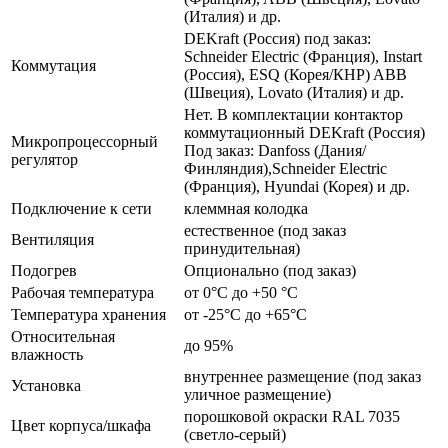
(Италия) и др.
DEKraft (Россия) под заказ:
Schneider Electric (Франция), Instart
Коммутация
(Россия), ESQ (Корея/КНР) ABB
(Швеция), Lovato (Италия) и др.
Нет. В комплектации контактор
коммутационный DEKraft (Россия)
Микропроцессорный
Под заказ: Danfoss (Дания/
регулятор
Финляндия),Schneider Electric
(Франция), Hyundai (Корея) и др.
Подключение к сети
клеммная колодка
естественное (под заказ
Вентиляция
принудительная)
Подогрев
Опционально (под заказ)
Рабочая температура
от 0°C до +50 °C
Температура хранения
от -25°C до +65°C
Относительная
до 95%
влажность
внутреннее размещение (под заказ
Установка
уличное размещение)
порошковой окраски RAL 7035
Цвет корпуса/шкафа
(светло-серый)