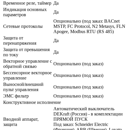
Временное реле, таймер
Да
Индикация основных
Да
параметров
Опционально (под заказ: BACnet
Сетевые протоколы
MSTP, FC Protocol, N2 Metasys, FLN
Apogee, Modbus RTU (RS 485)
Защита от
Да
перенапряжения
Защита от превышения
Да
по току
Векторное управление с
Опционально (под заказ)
обратной связью
Бессенсорное векторное
Опционально (под заказ)
управление
Выносной/внешний
Опционально (под заказ)
пульт управления
ЭМС фильтр
Опционально (под заказ)
Конструктивное исполнение
Автоматический выключатель
DEKraft (Россия) - в комплектации
Вводной аппарат,
ПРЯМОЙ ПУСК
защита
Под заказ: Schneider Electric
(Франция), ABB (Швеция), Lovato