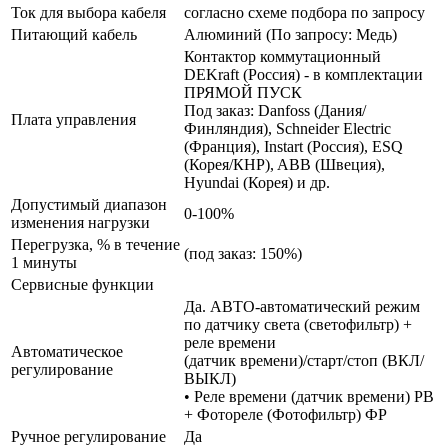
Ток для выбора кабеля
согласно схеме подбора по запросу
Питающий кабель
Алюминий (По запросу: Медь)
Контактор коммутационный
DEKraft (Россия) - в комплектации
ПРЯМОЙ ПУСК
Под заказ: Danfoss (Дания/
Плата управления
Финляндия), Schneider Electric
(Франция), Instart (Россия), ESQ
(Корея/КНР), ABB (Швеция),
Hyundai (Корея) и др.
Допустимый диапазон
0-100%
изменения нагрузки
Перегрузка, % в течение
(под заказ: 150%)
1 минуты
Сервисные функции
Да. АВТО-автоматический режим
по датчику света (светофильтр) +
реле времени
Автоматическое
(датчик времени)/старт/стоп (ВКЛ/
регулирование
ВЫКЛ)
• Реле времени (датчик времени) РВ
+ Фотореле (Фотофильтр) ФР
Ручное регулирование
Да