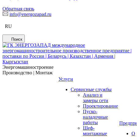
Обратная связь
info@energozapad.ru
RU
Поиск
Энергомашиностроение
Производство | Монтаж
Услуги
Сервисные службы
Анализ и
замеры сети
Проектирование
Пуско-
наладочные
работы
Предпри
Шеф-
монтажные
О