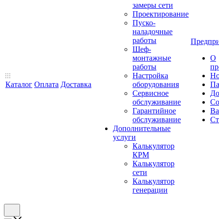
замеры сети
Проектирование
Пуско-
наладочные
работы
Предпри
Шеф-
монтажные
О
работы
пр
Настройка
Но
Каталог
Оплата
Доставка
оборудования
Па
Сервисное
До
обслуживание
Со
Гарантийное
Ва
обслуживание
Ст
Дополнительные
услуги
Калькулятор
КРМ
Калькулятор
сети
Калькулятор
генерации