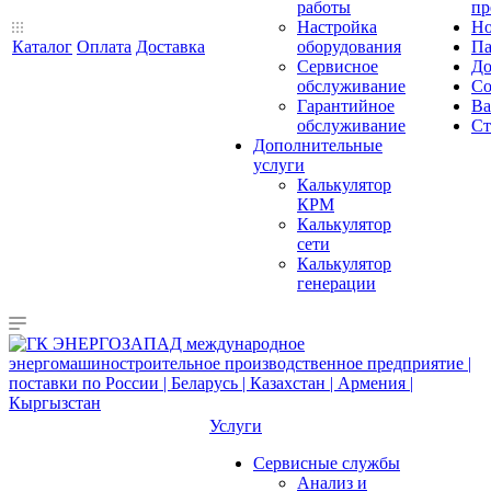
работы
пр
Настройка
Но
Каталог
Оплата
Доставка
оборудования
Па
Сервисное
До
обслуживание
Со
Гарантийное
Ва
обслуживание
Ст
Дополнительные
услуги
Калькулятор
КРМ
Калькулятор
сети
Калькулятор
генерации
Услуги
Сервисные службы
Анализ и