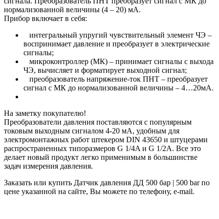
сигнала. Преобразователь ПНТ преобразует сигнал с МК до
нормализованной величины (4 – 20) мА.
Прибор включает в себя:
интегральный упругий чувствительный элемент ЧЭ –
воспринимает давление и преобразует в электрические
сигналы;
микроконтроллер (МК) – принимает сигналы с выхода
ЧЭ, вычисляет и форматирует выходной сигнал;
преобразователь напряжение-ток ПНТ – преобразует
сигнал с МК до нормализованной величины – 4…20мА.
На заметку покупателю!
Преобразователи давления поставляются с популярным
токовым выходным сигналом 4-20 мА, удобным для
электромонтажных работ штекером DIN 43650 и штуцерами
распространенных типоразмеров G 1/4A и G 1/2A. Все это
делает новый продукт легко применимым в большинстве
задач измерения давления.
Заказать или купить Датчик давления ДД 500 бар | 500 bar по
цене указанной на сайте, Вы можете по телефону, e-mail.