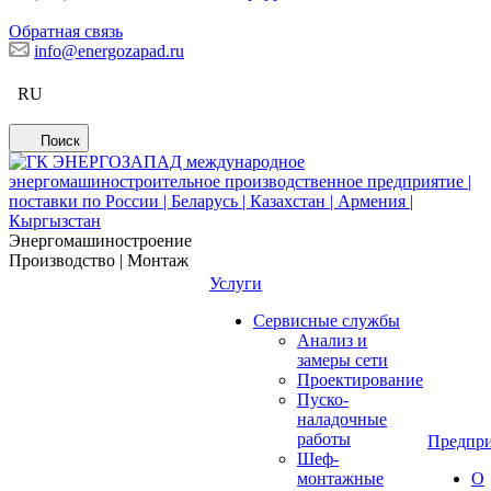
Обратная связь
info@energozapad.ru
RU
Поиск
Энергомашиностроение
Производство | Монтаж
Услуги
Сервисные службы
Анализ и
замеры сети
Проектирование
Пуско-
наладочные
работы
Предпри
Шеф-
монтажные
О