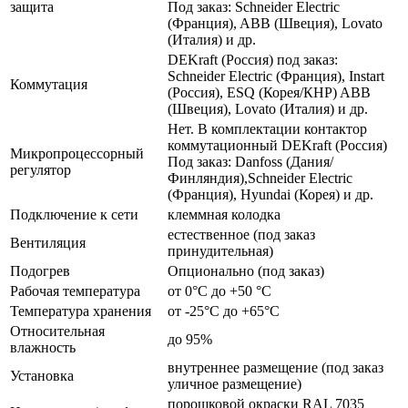
защита
Под заказ: Schneider Electric
(Франция), ABB (Швеция), Lovato
(Италия) и др.
DEKraft (Россия) под заказ:
Schneider Electric (Франция), Instart
Коммутация
(Россия), ESQ (Корея/КНР) ABB
(Швеция), Lovato (Италия) и др.
Нет. В комплектации контактор
коммутационный DEKraft (Россия)
Микропроцессорный
Под заказ: Danfoss (Дания/
регулятор
Финляндия),Schneider Electric
(Франция), Hyundai (Корея) и др.
Подключение к сети
клеммная колодка
естественное (под заказ
Вентиляция
принудительная)
Подогрев
Опционально (под заказ)
Рабочая температура
от 0°C до +50 °C
Температура хранения
от -25°C до +65°C
Относительная
до 95%
влажность
внутреннее размещение (под заказ
Установка
уличное размещение)
порошковой окраски RAL 7035