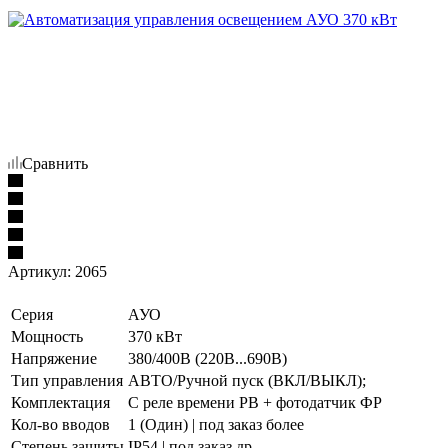
Сравнить
Артикул:
2065
Серия
АУО
Мощность
370 кВт
Напряжение
380/400В (220В...690В)
Тип управления
АВТО/Ручной пуск (ВКЛ/ВЫКЛ);
Комплектация
С реле времени РВ + фотодатчик ФР
Кол-во вводов
1 (Один) | под заказ более
Степень защиты
IP54 | под заказ др.