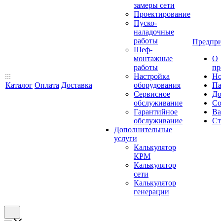
замеры сети
Проектирование
Пуско-
наладочные
работы
Предпри
Шеф-
монтажные
О
работы
пр
Настройка
Но
Каталог
Оплата
Доставка
оборудования
Па
Сервисное
До
обслуживание
Со
Гарантийное
Ва
обслуживание
Ст
Дополнительные
услуги
Калькулятор
КРМ
Калькулятор
сети
Калькулятор
генерации