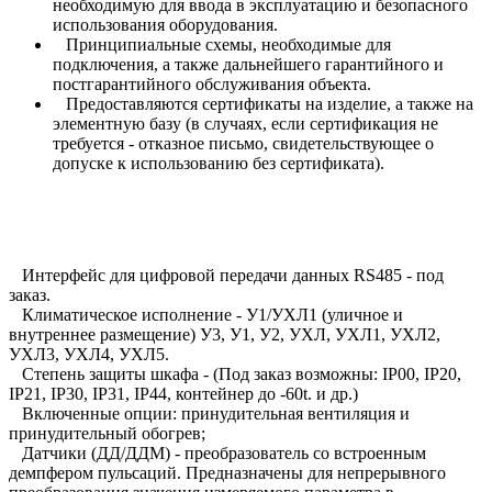
необходимую для ввода в эксплуатацию и безопасного
использования оборудования.
Принципиальные схемы, необходимые для
подключения, а также дальнейшего гарантийного и
постгарантийного обслуживания объекта.
Предоставляются сертификаты на изделие, а также на
элементную базу (в случаях, если сертификация не
требуется - отказное письмо, свидетельствующее о
допуске к использованию без сертификата).
Интерфейс для цифровой передачи данных RS485 - под
заказ.
Климатическое исполнение - У1/УХЛ1 (уличное и
внутреннее размещение) У3, У1, У2, УХЛ, УХЛ1, УХЛ2,
УХЛ3, УХЛ4, УХЛ5.
Степень защиты шкафа - (Под заказ возможны: IP00, IP20,
IP21, IP30, IP31, IP44, контейнер до -60t. и др.)
Включенные опции: принудительная вентиляция и
принудительный обогрев;
Датчики (ДД/ДДМ) - преобразователь со встроенным
демпфером пульсаций. Предназначены для непрерывного