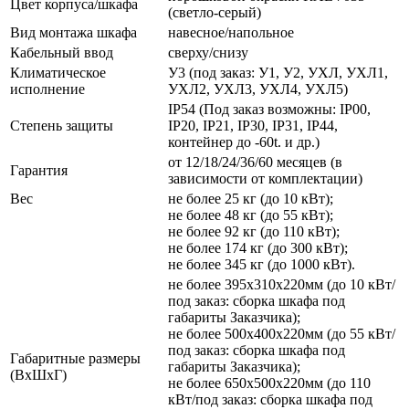
Цвет корпуса/шкафа
(светло-серый)
Вид монтажа шкафа
навесное/напольное
Кабельный ввод
сверху/снизу
Климатическое
У3 (под заказ: У1, У2, УХЛ, УХЛ1,
исполнение
УХЛ2, УХЛ3, УХЛ4, УХЛ5)
IP54 (Под заказ возможны: IP00,
Степень защиты
IP20, IP21, IP30, IP31, IP44,
контейнер до -60t. и др.)
от 12/18/24/36/60 месяцев (в
Гарантия
зависимости от комплектации)
Вес
не более 25 кг (до 10 кВт);
не более 48 кг (до 55 кВт);
не более 92 кг (до 110 кВт);
не более 174 кг (до 300 кВт);
не более 345 кг (до 1000 кВт).
не более 395х310х220мм (до 10 кВт/
под заказ: сборка шкафа под
габариты Заказчика);
не более 500х400х220мм (до 55 кВт/
под заказ: сборка шкафа под
Габаритные размеры
габариты Заказчика);
(ВхШхГ)
не более 650х500х220мм (до 110
кВт/под заказ: сборка шкафа под