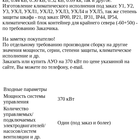
кВ, 0.44 кВ, 0.50 кВ, 0.52 кВ, 0.69 кв, так и другое.
Изготовление климатического исполнения под заказ: У1, У2,
У3, УХЛ, УХЛ1, УХЛ2, УХЛ3, УХЛ4 и УХЛ5, так же степень
защиты шкафа - под заказ: IP00, IP21, IP31, IP44, IP54,
климатический блок контейнер для крайнего севера (-60+50t) -
по требованию Заказчика.
На заметку покупателю!
По отдельному требованию производим сборку на другие
значения мощности, серии, степени защиты, климатическое
исполнение и др.
Заказать или купить АУО на 370 кВт по цене указанной на
сайте, Вы можете по телефону, e-mail.
Входные параметры
Мощность системы
370 кВт
управления
Количество
управляемых/
подключаемых
Один (под заказ и более)
электродвигателей/
насосов/систем
вентиляции и др.