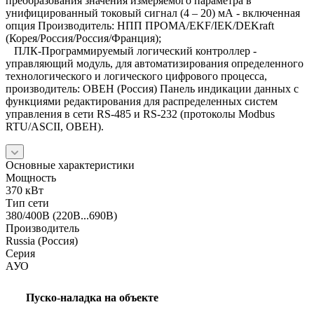
преобразования значения измеряемого параметра в
унифицированный токовый сигнал (4 – 20) мА - включенная
опция Производитель: НПП ПРОМА/EKF/IEK/DEKraft
(Корея/Россия/Россия/Франция);
ПЛК-Программируемый логический контроллер -
управляющий модуль, для автоматизирования определенного
технологического и логического цифрового процесса,
производитель: ОВЕН (Россия) Панель индикации данных с
функциями редактирования для распределенных систем
управления в сети RS-485 и RS-232 (протоколы Modbus
RTU/ASCII, ОВЕН).
Основные характеристики
Мощность
370 кВт
Тип сети
380/400В (220В...690В)
Производитель
Russia (Россия)
Серия
АУО
Пуско-наладка на объекте