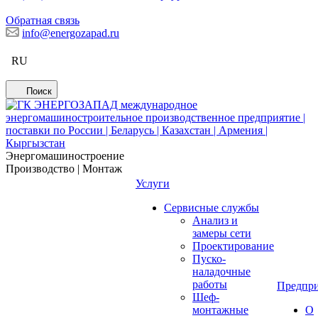
Обратная связь
info@energozapad.ru
RU
Поиск
Энергомашиностроение
Производство | Монтаж
Услуги
Сервисные службы
Анализ и
замеры сети
Проектирование
Пуско-
наладочные
работы
Предпри
Шеф-
монтажные
О