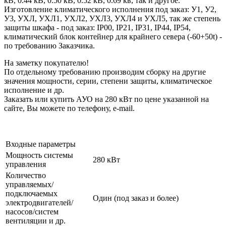
кВ, 0.44 кВ, 0.50 кВ, 0.52 кВ, 0.69 кв, так и другое.
Изготовление климатического исполнения под заказ: У1, У2,
У3, УХЛ, УХЛ1, УХЛ2, УХЛ3, УХЛ4 и УХЛ5, так же степень
защиты шкафа - под заказ: IP00, IP21, IP31, IP44, IP54,
климатический блок контейнер для крайнего севера (-60+50t) -
по требованию Заказчика.
На заметку покупателю!
По отдельному требованию производим сборку на другие
значения мощности, серии, степени защиты, климатическое
исполнение и др.
Заказать или купить АУО на 280 кВт по цене указанной на
сайте, Вы можете по телефону, e-mail.
Входные параметры
Мощность системы
280 кВт
управления
Количество
управляемых/
подключаемых
Один (под заказ и более)
электродвигателей/
насосов/систем
вентиляции и др.