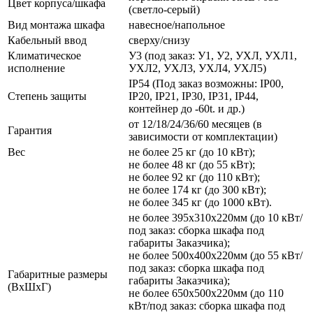
Цвет корпуса/шкафа
(светло-серый)
Вид монтажа шкафа
навесное/напольное
Кабельный ввод
сверху/снизу
Климатическое
У3 (под заказ: У1, У2, УХЛ, УХЛ1,
исполнение
УХЛ2, УХЛ3, УХЛ4, УХЛ5)
IP54 (Под заказ возможны: IP00,
Степень защиты
IP20, IP21, IP30, IP31, IP44,
контейнер до -60t. и др.)
от 12/18/24/36/60 месяцев (в
Гарантия
зависимости от комплектации)
Вес
не более 25 кг (до 10 кВт);
не более 48 кг (до 55 кВт);
не более 92 кг (до 110 кВт);
не более 174 кг (до 300 кВт);
не более 345 кг (до 1000 кВт).
не более 395х310х220мм (до 10 кВт/
под заказ: сборка шкафа под
габариты Заказчика);
не более 500х400х220мм (до 55 кВт/
под заказ: сборка шкафа под
Габаритные размеры
габариты Заказчика);
(ВхШхГ)
не более 650х500х220мм (до 110
кВт/под заказ: сборка шкафа под