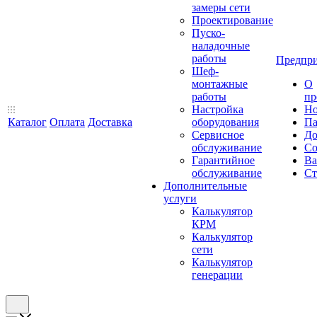
замеры сети
Проектирование
Пуско-
наладочные
работы
Предпри
Шеф-
монтажные
О
работы
пр
Настройка
Но
Каталог
Оплата
Доставка
оборудования
Па
Сервисное
До
обслуживание
Со
Гарантийное
Ва
обслуживание
Ст
Дополнительные
услуги
Калькулятор
КРМ
Калькулятор
сети
Калькулятор
генерации