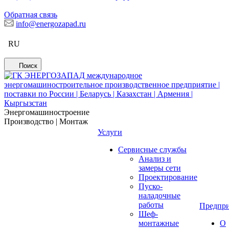
Обратная связь
info@energozapad.ru
RU
Поиск
Энергомашиностроение
Производство | Монтаж
Услуги
Сервисные службы
Анализ и
замеры сети
Проектирование
Пуско-
наладочные
работы
Предпри
Шеф-
монтажные
О