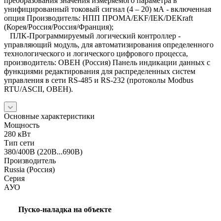
преобразования значения измеряемого параметра в
унифицированный токовый сигнал (4 – 20) мА - включенная
опция Производитель: НПП ПРОМА/EKF/IEK/DEKraft
(Корея/Россия/Россия/Франция);
ПЛК-Программируемый логический контроллер -
управляющий модуль, для автоматизирования определенного
технологического и логического цифрового процесса,
производитель: ОВЕН (Россия) Панель индикации данных с
функциями редактирования для распределенных систем
управления в сети RS-485 и RS-232 (протоколы Modbus
RTU/ASCII, ОВЕН).
Основные характеристики
Мощность
280 кВт
Тип сети
380/400В (220В...690В)
Производитель
Russia (Россия)
Серия
АУО
Пуско-наладка на объекте