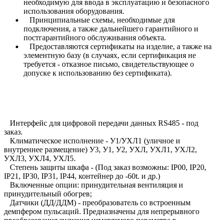
необходимую для ввода в эксплуатацию и безопасного
использования оборудования.
Принципиальные схемы, необходимые для
подключения, а также дальнейшего гарантийного и
постгарантийного обслуживания объекта.
Предоставляются сертификаты на изделие, а также на
элементную базу (в случаях, если сертификация не
требуется - отказное письмо, свидетельствующее о
допуске к использованию без сертификата).
Интерфейс для цифровой передачи данных RS485 - под
заказ.
Климатическое исполнение - У1/УХЛ1 (уличное и
внутреннее размещение) У3, У1, У2, УХЛ, УХЛ1, УХЛ2,
УХЛ3, УХЛ4, УХЛ5.
Степень защиты шкафа - (Под заказ возможны: IP00, IP20,
IP21, IP30, IP31, IP44, контейнер до -60t. и др.)
Включенные опции: принудительная вентиляция и
принудительный обогрев;
Датчики (ДД/ДДМ) - преобразователь со встроенным
демпфером пульсаций. Предназначены для непрерывного