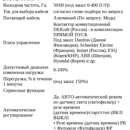
Выходная частота, Гц
50/60 (под заказ: 0-400 (U/f))
Ток для выбора кабеля
согласно схеме подбора по запросу
Питающий кабель
Алюминий (По запросу: Медь)
Контактор коммутационный
DEKraft (Россия) - в комплектации
ПРЯМОЙ ПУСК
Под заказ: Danfoss (Дания/
Плата управления
Финляндия), Schneider Electric
(Франция), Instart (Россия), ESQ
(Корея/КНР), ABB (Швеция),
Hyundai (Корея) и др.
Допустимый диапазон
0-100%
изменения нагрузки
Перегрузка, % в течение
(под заказ: 150%)
1 минуты
Сервисные функции
Да. АВТО-автоматический режим
по датчику света (светофильтр) +
реле времени
Автоматическое
(датчик времени)/старт/стоп (ВКЛ/
регулирование
ВЫКЛ)
• Реле времени (датчик времени) РВ
+ Фотореле (Фотофильтр) ФР