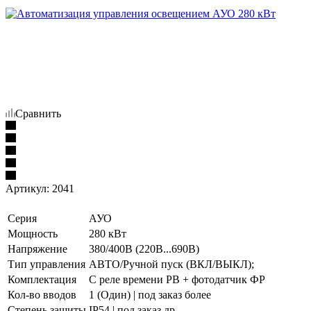
Сравнить
Артикул:
2041
Серия
АУО
Мощность
280 кВт
Напряжение
380/400В (220В...690В)
Тип управления
АВТО/Ручной пуск (ВКЛ/ВЫКЛ);
Комплектация
С реле времени РВ + фотодатчик ФР
Кол-во вводов
1 (Один) | под заказ более
Степень защиты
IP54 | под заказ др.