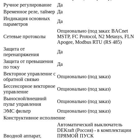
Ручное регулирование
Да
Временное реле, таймер
Да
Индикация основных
Да
параметров
Опционально (под заказ: BACnet
Сетевые протоколы
MSTP, FC Protocol, N2 Metasys, FLN
Apogee, Modbus RTU (RS 485)
Защита от
Да
перенапряжения
Защита от превышения
Да
по току
Векторное управление с
Опционально (под заказ)
обратной связью
Бессенсорное векторное
Опционально (под заказ)
управление
Выносной/внешний
Опционально (под заказ)
пульт управления
ЭМС фильтр
Опционально (под заказ)
Конструктивное исполнение
Автоматический выключатель
DEKraft (Россия) - в комплектации
Вводной аппарат,
ПРЯМОЙ ПУСК