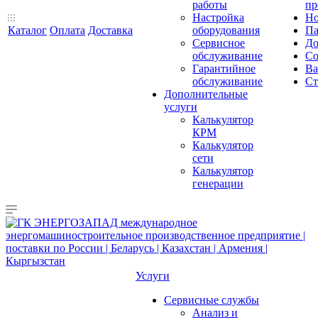
работы
пр
Настройка
Но
Каталог
Оплата
Доставка
оборудования
Па
Сервисное
До
обслуживание
Со
Гарантийное
Ва
обслуживание
Ст
Дополнительные
услуги
Калькулятор
КРМ
Калькулятор
сети
Калькулятор
генерации
Услуги
Сервисные службы
Анализ и