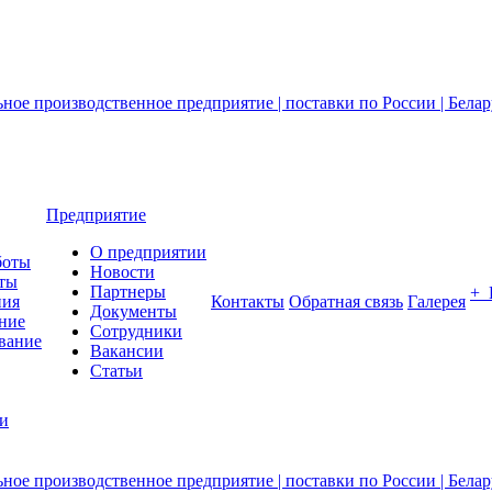
Предприятие
О предприятии
боты
Новости
ты
Партнеры
+
ния
Контакты
Обратная связь
Галерея
Документы
ние
Сотрудники
вание
Вакансии
Статьи
ии