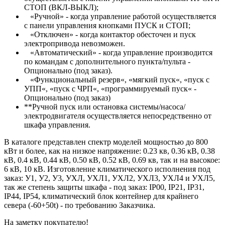
СТОП (ВКЛ-ВЫКЛ);
«Ручной» - когда управление работой осуществляется
с панели управления кнопками ПУСК и СТОП;
«Отключен» - когда контактор обесточен и пуск
электропривода невозможен.
«Автоматический» - когда управление производится
по командам с дополнительного пункта/пульта -
Опционально (под заказ).
«Функциональный резерв«, «мягкий пуск«, «пуск с
УПП«, «пуск с ЧРП«, «программируемый пуск« -
Опционально (под заказ)
**Ручной пуск или остановка системы/насоса/
электродвигателя осуществляется непосредственно от
шкафа управления.
В каталоге представлен спектр моделей мощностью до 800
кВт и более, как на низкое напряжение: 0.23 кв, 0.36 кВ, 0.38
кВ, 0.4 кВ, 0.44 кВ, 0.50 кВ, 0.52 кВ, 0.69 кв, так и на высокое:
6 кВ, 10 кВ. Изготовление климатического исполнения под
заказ: У1, У2, У3, УХЛ, УХЛ1, УХЛ2, УХЛ3, УХЛ4 и УХЛ5,
так же степень защиты шкафа - под заказ: IP00, IP21, IP31,
IP44, IP54, климатический блок контейнер для крайнего
севера (-60+50t) - по требованию Заказчика.
На заметку покупателю!