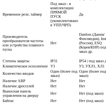
Под заказ - в
комплектации
ПРЯМОЙ
Временное реле, таймер
Да
ПУСК
(укомплектовано
в УПП/ЧРП)
Danfoss (Дания/
Производитель
Финляндия), Inst
преобразователя частоты
Нет
(Россия), ESQ
или устройства плавного
(Корея/КНР) по
пуска
заказ др.
Степень защиты
IP31
IP54 | под заказ 
Климатическое исполнение
У3
У3, УХЛ1, ХЛ1
Один (более под
Один (более под
Количество вводов
заказ)
заказ)
Наличие АВР
Нет
Нет
Наличие дросселей
Нет
Нет
Выносная панель
Нет
Нет (под заказ)
управления на дверцу
Байпас
Нет
Нет (под заказ)