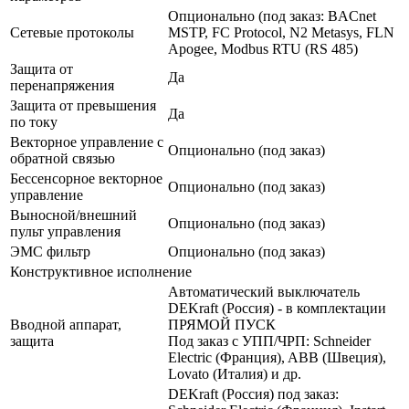
Опционально (под заказ: BACnet
Сетевые протоколы
MSTP, FC Protocol, N2 Metasys, FLN
Apogee, Modbus RTU (RS 485)
Защита от
Да
перенапряжения
Защита от превышения
Да
по току
Векторное управление с
Опционально (под заказ)
обратной связью
Бессенсорное векторное
Опционально (под заказ)
управление
Выносной/внешний
Опционально (под заказ)
пульт управления
ЭМС фильтр
Опционально (под заказ)
Конструктивное исполнение
Автоматический выключатель
DEKraft (Россия) - в комплектации
Вводной аппарат,
ПРЯМОЙ ПУСК
защита
Под заказ с УПП/ЧРП: Schneider
Electric (Франция), ABB (Швеция),
Lovato (Италия) и др.
DEKraft (Россия) под заказ: