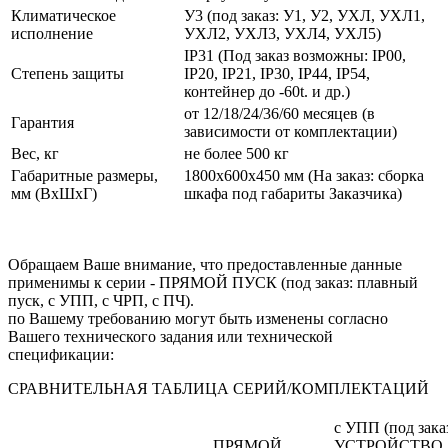
Климатическое
У3 (под заказ: У1, У2, УХЛ, УХЛ1,
исполнение
УХЛ2, УХЛ3, УХЛ4, УХЛ5)
IP31 (Под заказ возможны: IP00,
Степень защиты
IP20, IP21, IP30, IP44, IP54,
контейнер до -60t. и др.)
от 12/18/24/36/60 месяцев (в
Гарантия
зависимости от комплектации)
Вес, кг
не более 500 кг
Габаритные размеры,
1800х600х450 мм (На заказ: сборка
мм (ВхШхГ)
шкафа под габариты Заказчика)
Обращаем Ваше внимание, что предоставленные данные
применимы к серии - ПРЯМОЙ ПУСК (под заказ: плавный
пуск, с УПП, с ЧРП, с ПЧ).
по Вашему требованию могут быть изменены согласно
Вашего технического задания или технической
спецификации:
СРАВНИТЕЛЬНАЯ ТАБЛИЦА СЕРИЙ/КОМПЛЕКТАЦИЙ
с УПП (под зака
ПРЯМОЙ
УСТРОЙСТВО