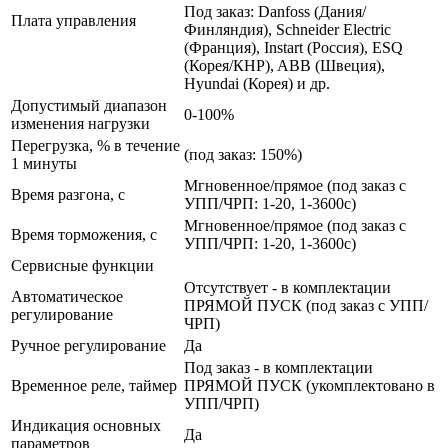
Под заказ: Danfoss (Дания/
Плата управления
Финляндия), Schneider Electric
(Франция), Instart (Россия), ESQ
(Корея/КНР), ABB (Швеция),
Hyundai (Корея) и др.
Допустимый диапазон
0-100%
изменения нагрузки
Перегрузка, % в течение
(под заказ: 150%)
1 минуты
Мгновенное/прямое (под заказ с
Время разгона, с
УПП/ЧРП: 1-20, 1-3600с)
Мгновенное/прямое (под заказ с
Время торможения, с
УПП/ЧРП: 1-20, 1-3600с)
Сервисные функции
Отсутствует - в комплектации
Автоматическое
ПРЯМОЙ ПУСК (под заказ с УПП/
регулирование
ЧРП)
Ручное регулирование
Да
Под заказ - в комплектации
Временное реле, таймер
ПРЯМОЙ ПУСК (укомплектовано в
УПП/ЧРП)
Индикация основных
Да
параметров