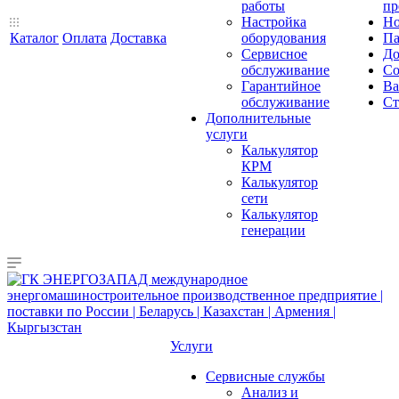
работы
пр
Настройка
Но
Каталог
Оплата
Доставка
оборудования
Па
Сервисное
До
обслуживание
Со
Гарантийное
Ва
обслуживание
Ст
Дополнительные
услуги
Калькулятор
КРМ
Калькулятор
сети
Калькулятор
генерации
Услуги
Сервисные службы
Анализ и