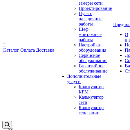
замеры сети
Проектирование
Пуско-
наладочные
работы
Предпри
Шеф-
монтажные
О
работы
пр
Настройка
Но
Каталог
Оплата
Доставка
оборудования
Па
Сервисное
До
обслуживание
Со
Гарантийное
Ва
обслуживание
Ст
Дополнительные
услуги
Калькулятор
КРМ
Калькулятор
сети
Калькулятор
генерации