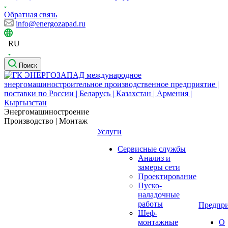
Обратная связь
info@energozapad.ru
RU
Поиск
Энергомашиностроение
Производство | Монтаж
Услуги
Сервисные службы
Анализ и
замеры сети
Проектирование
Пуско-
наладочные
работы
Предпри
Шеф-
монтажные
О