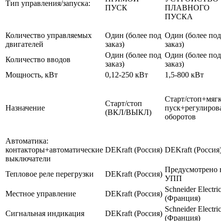
Тип управления/запуска:
ПУСК
ПЛАВНОГО
ПУСКА
Количество управляемых
Один (более под
Один (более под
двигателей
заказ)
заказ)
Один (более под
Один (более под
Количество вводов
заказ)
заказ)
Мощность, кВт
0,12-250 кВт
1,5-800 кВт
Старт/стоп+мяг
Старт/стоп
Назначение
пуск+регулиров
(ВКЛ/ВЫКЛ)
оборотов
Автоматика:
контакторы+автоматические
DEKraft (Россия)
DEKraft (Россия
выключатели
Предусмотрено 
Тепловое реле перегрузки
DEKraft (Россия)
УПП
Schneider Electri
Местное управление
DEKraft (Россия)
(Франция)
Schneider Electri
Сигнальная индикация
DEKraft (Россия)
(Франция)