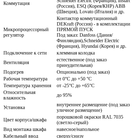
Schneider Electric (Франция), Instart
Коммутация
(Россия), ESQ (Корея/КНР) ABB
(Швеция), Lovato (Италия) и др.
Контактор коммутационный
DEKraft (Россия) - в комплектации
Микропроцессорный
ПРЯМОЙ ПУСК
регулятор
Под заказ: Danfoss (Дания/
Финляндия),Schneider Electric
(Франция), Hyundai (Корея) и др.
Подключение к сети
клеммная колодка
естественное (под заказ
Вентиляция
принудительная)
Подогрев
Опционально (под заказ)
Рабочая температура
от 0°C до +50 °C
Температура хранения
от -25°C до +65°C
Относительная
до 95%
влажность
внутреннее размещение (под заказ
Установка
уличное размещение)
порошковой окраски RAL 7035
Цвет корпуса/шкафа
(светло-серый)
Вид монтажа шкафа
навесное/напольное
Кабельный ввод
сверху/снизу