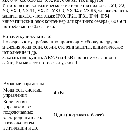
кВ, 0.44 кВ, 0.50 кВ, 0.52 кВ, 0.69 кв, так и другое.
Изготовление климатического исполнения под заказ: У1, У2,
У3, УХЛ, УХЛ1, УХЛ2, УХЛ3, УХЛ4 и УХЛ5, так же степень
защиты шкафа - под заказ: IP00, IP21, IP31, IP44, IP54,
климатический блок контейнер для крайнего севера (-60+50t) -
по требованию Заказчика.
На заметку покупателю!
По отдельному требованию производим сборку на другие
значения мощности, серии, степени защиты, климатическое
исполнение и др.
Заказать или купить АВУО на 4 кВт по цене указанной на
сайте, Вы можете по телефону, e-mail.
Входные параметры
Мощность системы
4 кВт
управления
Количество
управляемых/
подключаемых
Один (под заказ и более)
электродвигателей/
насосов/систем
вентиляции и др.