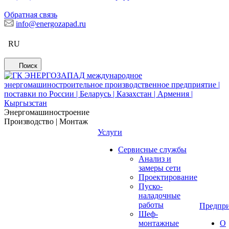
Обратная связь
info@energozapad.ru
RU
Поиск
Энергомашиностроение
Производство | Монтаж
Услуги
Сервисные службы
Анализ и
замеры сети
Проектирование
Пуско-
наладочные
работы
Предпри
Шеф-
монтажные
О