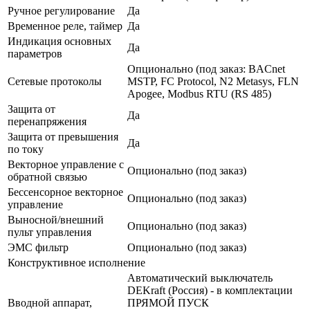
Ручное регулирование
Да
Временное реле, таймер
Да
Индикация основных
Да
параметров
Опционально (под заказ: BACnet
Сетевые протоколы
MSTP, FC Protocol, N2 Metasys, FLN
Apogee, Modbus RTU (RS 485)
Защита от
Да
перенапряжения
Защита от превышения
Да
по току
Векторное управление с
Опционально (под заказ)
обратной связью
Бессенсорное векторное
Опционально (под заказ)
управление
Выносной/внешний
Опционально (под заказ)
пульт управления
ЭМС фильтр
Опционально (под заказ)
Конструктивное исполнение
Автоматический выключатель
DEKraft (Россия) - в комплектации
Вводной аппарат,
ПРЯМОЙ ПУСК