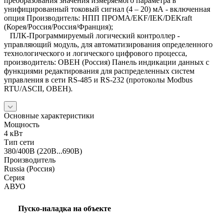
преобразования значения измеряемого параметра в
унифицированный токовый сигнал (4 – 20) мА - включенная
опция Производитель: НПП ПРОМА/EKF/IEK/DEKraft
(Корея/Россия/Россия/Франция);
ПЛК-Программируемый логический контроллер -
управляющий модуль, для автоматизирования определенного
технологического и логического цифрового процесса,
производитель: ОВЕН (Россия) Панель индикации данных с
функциями редактирования для распределенных систем
управления в сети RS-485 и RS-232 (протоколы Modbus
RTU/ASCII, ОВЕН).
Основные характеристики
Мощность
4 кВт
Тип сети
380/400В (220В...690В)
Производитель
Russia (Россия)
Серия
АВУО
Пуско-наладка на объекте