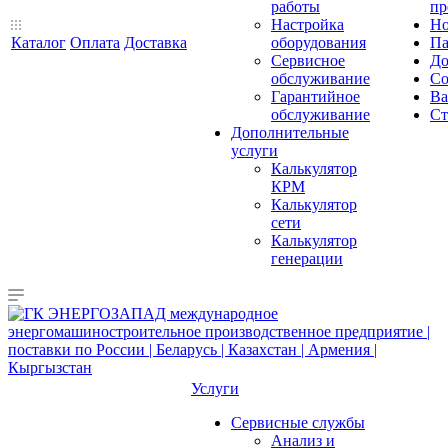
работы
пр
Настройка
Но
Каталог
Оплата
Доставка
оборудования
Па
Сервисное
До
обслуживание
Со
Гарантийное
Ва
обслуживание
Ст
Дополнительные
услуги
Калькулятор
КРМ
Калькулятор
сети
Калькулятор
генерации
Услуги
Сервисные службы
Анализ и