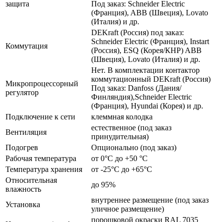
защита
Под заказ: Schneider Electric
(Франция), ABB (Швеция), Lovato
(Италия) и др.
DEKraft (Россия) под заказ:
Schneider Electric (Франция), Instart
Коммутация
(Россия), ESQ (Корея/КНР) ABB
(Швеция), Lovato (Италия) и др.
Нет. В комплектации контактор
коммутационный DEKraft (Россия)
Микропроцессорный
Под заказ: Danfoss (Дания/
регулятор
Финляндия),Schneider Electric
(Франция), Hyundai (Корея) и др.
Подключение к сети
клеммная колодка
естественное (под заказ
Вентиляция
принудительная)
Подогрев
Опционально (под заказ)
Рабочая температура
от 0°C до +50 °C
Температура хранения
от -25°C до +65°C
Относительная
до 95%
влажность
внутреннее размещение (под заказ
Установка
уличное размещение)
порошковой окраски RAL 7035