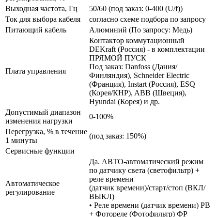
Выходная частота, Гц
50/60 (под заказ: 0-400 (U/f))
Ток для выбора кабеля
согласно схеме подбора по запросу
Питающий кабель
Алюминий (По запросу: Медь)
Контактор коммутационный
DEKraft (Россия) - в комплектации
ПРЯМОЙ ПУСК
Под заказ: Danfoss (Дания/
Плата управления
Финляндия), Schneider Electric
(Франция), Instart (Россия), ESQ
(Корея/КНР), ABB (Швеция),
Hyundai (Корея) и др.
Допустимый диапазон
0-100%
изменения нагрузки
Перегрузка, % в течение
(под заказ: 150%)
1 минуты
Сервисные функции
Да. АВТО-автоматический режим
по датчику света (светофильтр) +
реле времени
Автоматическое
(датчик времени)/старт/стоп (ВКЛ/
регулирование
ВЫКЛ)
• Реле времени (датчик времени) РВ
+ Фотореле (Фотофильтр) ФР