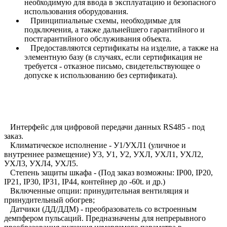
необходимую для ввода в эксплуатацию и безопасного
использования оборудования.
Принципиальные схемы, необходимые для
подключения, а также дальнейшего гарантийного и
постгарантийного обслуживания объекта.
Предоставляются сертификаты на изделие, а также на
элементную базу (в случаях, если сертификация не
требуется - отказное письмо, свидетельствующее о
допуске к использованию без сертификата).
Интерфейс для цифровой передачи данных RS485 - под
заказ.
Климатическое исполнение - У1/УХЛ1 (уличное и
внутреннее размещение) У3, У1, У2, УХЛ, УХЛ1, УХЛ2,
УХЛ3, УХЛ4, УХЛ5.
Степень защиты шкафа - (Под заказ возможны: IP00, IP20,
IP21, IP30, IP31, IP44, контейнер до -60t. и др.)
Включенные опции: принудительная вентиляция и
принудительный обогрев;
Датчики (ДД/ДДМ) - преобразователь со встроенным
демпфером пульсаций. Предназначены для непрерывного