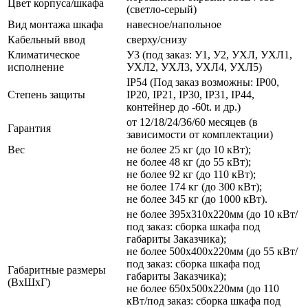
Цвет корпуса/шкафа
(светло-серый)
Вид монтажа шкафа
навесное/напольное
Кабельный ввод
сверху/снизу
Климатическое
У3 (под заказ: У1, У2, УХЛ, УХЛ1,
исполнение
УХЛ2, УХЛ3, УХЛ4, УХЛ5)
IP54 (Под заказ возможны: IP00,
Степень защиты
IP20, IP21, IP30, IP31, IP44,
контейнер до -60t. и др.)
от 12/18/24/36/60 месяцев (в
Гарантия
зависимости от комплектации)
Вес
не более 25 кг (до 10 кВт);
не более 48 кг (до 55 кВт);
не более 92 кг (до 110 кВт);
не более 174 кг (до 300 кВт);
не более 345 кг (до 1000 кВт).
не более 395х310х220мм (до 10 кВт/
под заказ: сборка шкафа под
габариты Заказчика);
не более 500х400х220мм (до 55 кВт/
под заказ: сборка шкафа под
Габаритные размеры
габариты Заказчика);
(ВхШхГ)
не более 650х500х220мм (до 110
кВт/под заказ: сборка шкафа под