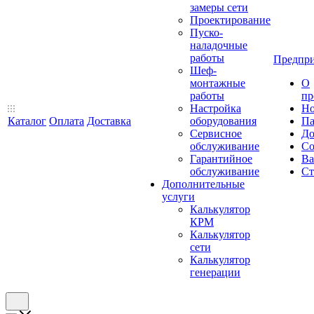
замеры сети
Проектирование
Пуско-
наладочные
работы
Предпри
Шеф-
монтажные
О
работы
пр
Настройка
Но
Каталог
Оплата
Доставка
оборудования
Па
Сервисное
До
обслуживание
Со
Гарантийное
Ва
обслуживание
Ст
Дополнительные
услуги
Калькулятор
КРМ
Калькулятор
сети
Калькулятор
генерации