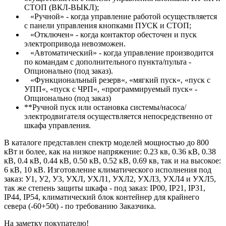
СТОП (ВКЛ-ВЫКЛ);
«Ручной» - когда управление работой осуществляется
с панели управления кнопками ПУСК и СТОП;
«Отключен» - когда контактор обесточен и пуск
электропривода невозможен.
«Автоматический» - когда управление производится
по командам с дополнительного пункта/пульта -
Опционально (под заказ).
«Функциональный резерв«, «мягкий пуск«, «пуск с
УПП«, «пуск с ЧРП«, «программируемый пуск« -
Опционально (под заказ)
**Ручной пуск или остановка системы/насоса/
электродвигателя осуществляется непосредственно от
шкафа управления.
В каталоге представлен спектр моделей мощностью до 800
кВт и более, как на низкое напряжение: 0.23 кв, 0.36 кВ, 0.38
кВ, 0.4 кВ, 0.44 кВ, 0.50 кВ, 0.52 кВ, 0.69 кв, так и на высокое:
6 кВ, 10 кВ. Изготовление климатического исполнения под
заказ: У1, У2, У3, УХЛ, УХЛ1, УХЛ2, УХЛ3, УХЛ4 и УХЛ5,
так же степень защиты шкафа - под заказ: IP00, IP21, IP31,
IP44, IP54, климатический блок контейнер для крайнего
севера (-60+50t) - по требованию Заказчика.
На заметку покупателю!