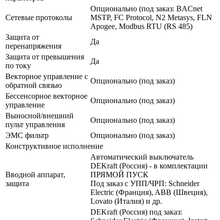
Опционально (под заказ: BACnet
Сетевые протоколы
MSTP, FC Protocol, N2 Metasys, FLN
Apogee, Modbus RTU (RS 485)
Защита от
Да
перенапряжения
Защита от превышения
Да
по току
Векторное управление с
Опционально (под заказ)
обратной связью
Бессенсорное векторное
Опционально (под заказ)
управление
Выносной/внешний
Опционально (под заказ)
пульт управления
ЭМС фильтр
Опционально (под заказ)
Конструктивное исполнение
Автоматический выключатель
DEKraft (Россия) - в комплектации
Вводной аппарат,
ПРЯМОЙ ПУСК
защита
Под заказ с УПП/ЧРП: Schneider
Electric (Франция), ABB (Швеция),
Lovato (Италия) и др.
DEKraft (Россия) под заказ: