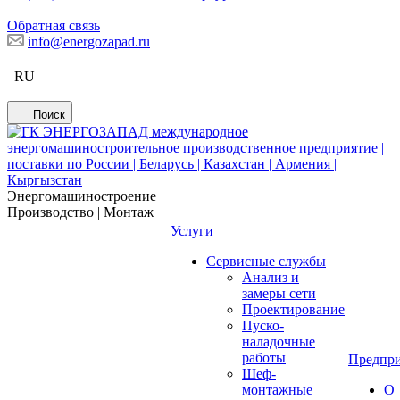
Обратная связь
info@energozapad.ru
RU
Поиск
Энергомашиностроение
Производство | Монтаж
Услуги
Сервисные службы
Анализ и
замеры сети
Проектирование
Пуско-
наладочные
работы
Предпри
Шеф-
монтажные
О