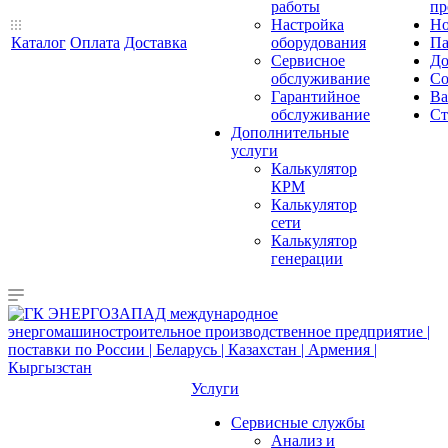
работы
пр
Настройка
Но
Каталог
Оплата
Доставка
оборудования
Па
Сервисное
До
обслуживание
Со
Гарантийное
Ва
обслуживание
Ст
Дополнительные
услуги
Калькулятор
КРМ
Калькулятор
сети
Калькулятор
генерации
Услуги
Сервисные службы
Анализ и