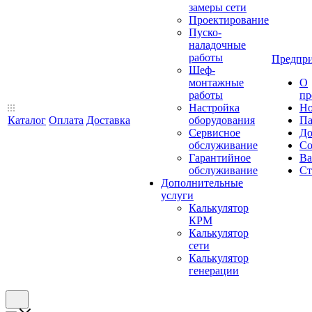
замеры сети
Проектирование
Пуско-
наладочные
работы
Предпри
Шеф-
монтажные
О
работы
пр
Настройка
Но
Каталог
Оплата
Доставка
оборудования
Па
Сервисное
До
обслуживание
Со
Гарантийное
Ва
обслуживание
Ст
Дополнительные
услуги
Калькулятор
КРМ
Калькулятор
сети
Калькулятор
генерации