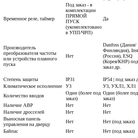
Под заказ - в
комплектации
ПРЯМОЙ
Временное реле, таймер
Да
ПУСК
(укомплектовано
в УПП/ЧРП)
Danfoss (Дания/
Производитель
Финляндия), Inst
преобразователя частоты
Нет
(Россия), ESQ
или устройства плавного
(Корея/КНР) по
пуска
заказ др.
Степень защиты
IP31
IP54 | под заказ 
Климатическое исполнение
У3
У3, УХЛ1, ХЛ1
Один (более под
Один (более под
Количество вводов
заказ)
заказ)
Наличие АВР
Нет
Нет
Наличие дросселей
Нет
Нет
Выносная панель
Нет
Нет (под заказ)
управления на дверцу
Байпас
Нет
Нет (под заказ)