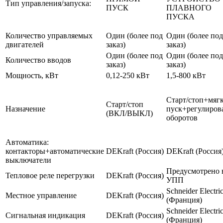
Тип управления/запуска:
ПУСК
ПЛАВНОГО
ПУСКА
Количество управляемых
Один (более под
Один (более под
двигателей
заказ)
заказ)
Один (более под
Один (более под
Количество вводов
заказ)
заказ)
Мощность, кВт
0,12-250 кВт
1,5-800 кВт
Старт/стоп+мяг
Старт/стоп
Назначение
пуск+регулиров
(ВКЛ/ВЫКЛ)
оборотов
Автоматика:
контакторы+автоматические
DEKraft (Россия)
DEKraft (Россия
выключатели
Предусмотрено 
Тепловое реле перегрузки
DEKraft (Россия)
УПП
Schneider Electri
Местное управление
DEKraft (Россия)
(Франция)
Schneider Electri
Сигнальная индикация
DEKraft (Россия)
(Франция)