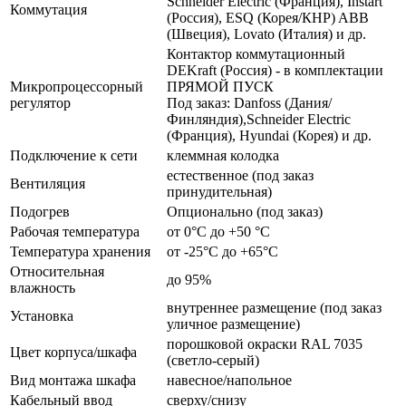
Schneider Electric (Франция), Instart
Коммутация
(Россия), ESQ (Корея/КНР) ABB
(Швеция), Lovato (Италия) и др.
Контактор коммутационный
DEKraft (Россия) - в комплектации
Микропроцессорный
ПРЯМОЙ ПУСК
регулятор
Под заказ: Danfoss (Дания/
Финляндия),Schneider Electric
(Франция), Hyundai (Корея) и др.
Подключение к сети
клеммная колодка
естественное (под заказ
Вентиляция
принудительная)
Подогрев
Опционально (под заказ)
Рабочая температура
от 0°C до +50 °C
Температура хранения
от -25°C до +65°C
Относительная
до 95%
влажность
внутреннее размещение (под заказ
Установка
уличное размещение)
порошковой окраски RAL 7035
Цвет корпуса/шкафа
(светло-серый)
Вид монтажа шкафа
навесное/напольное
Кабельный ввод
сверху/снизу