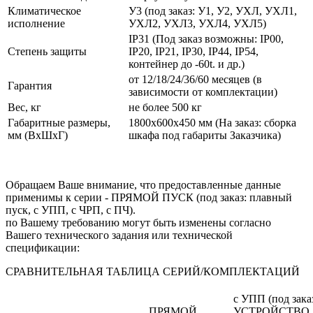
Климатическое
У3 (под заказ: У1, У2, УХЛ, УХЛ1,
исполнение
УХЛ2, УХЛ3, УХЛ4, УХЛ5)
IP31 (Под заказ возможны: IP00,
Степень защиты
IP20, IP21, IP30, IP44, IP54,
контейнер до -60t. и др.)
от 12/18/24/36/60 месяцев (в
Гарантия
зависимости от комплектации)
Вес, кг
не более 500 кг
Габаритные размеры,
1800х600х450 мм (На заказ: сборка
мм (ВхШхГ)
шкафа под габариты Заказчика)
Обращаем Ваше внимание, что предоставленные данные
применимы к серии - ПРЯМОЙ ПУСК (под заказ: плавный
пуск, с УПП, с ЧРП, с ПЧ).
по Вашему требованию могут быть изменены согласно
Вашего технического задания или технической
спецификации:
СРАВНИТЕЛЬНАЯ ТАБЛИЦА СЕРИЙ/КОМПЛЕКТАЦИЙ
с УПП (под зака
ПРЯМОЙ
УСТРОЙСТВО