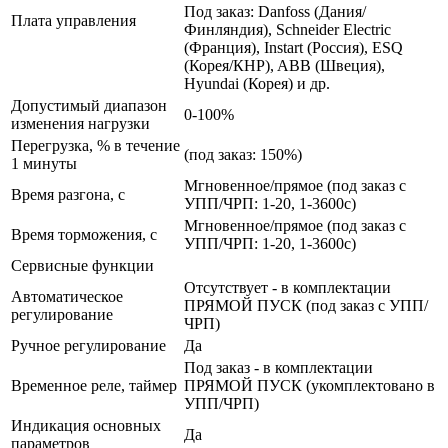
Под заказ: Danfoss (Дания/
Плата управления
Финляндия), Schneider Electric
(Франция), Instart (Россия), ESQ
(Корея/КНР), ABB (Швеция),
Hyundai (Корея) и др.
Допустимый диапазон
0-100%
изменения нагрузки
Перегрузка, % в течение
(под заказ: 150%)
1 минуты
Мгновенное/прямое (под заказ с
Время разгона, с
УПП/ЧРП: 1-20, 1-3600с)
Мгновенное/прямое (под заказ с
Время торможения, с
УПП/ЧРП: 1-20, 1-3600с)
Сервисные функции
Отсутствует - в комплектации
Автоматическое
ПРЯМОЙ ПУСК (под заказ с УПП/
регулирование
ЧРП)
Ручное регулирование
Да
Под заказ - в комплектации
Временное реле, таймер
ПРЯМОЙ ПУСК (укомплектовано в
УПП/ЧРП)
Индикация основных
Да
параметров