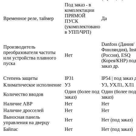
Под заказ - в
комплектации
ПРЯМОЙ
Временное реле, таймер
Да
ПУСК
(укомплектовано
в УПП/ЧРП)
Danfoss (Дания/
Производитель
Финляндия), Inst
преобразователя частоты
Нет
(Россия), ESQ
или устройства плавного
(Корея/КНР) по
пуска
заказ др.
Степень защиты
IP31
IP54 | под заказ 
Климатическое исполнение
У3
У3, УХЛ1, ХЛ1
Один (более под
Один (более под
Количество вводов
заказ)
заказ)
Наличие АВР
Нет
Нет
Наличие дросселей
Нет
Нет
Выносная панель
Нет
Нет (под заказ)
управления на дверцу
Байпас
Нет
Нет (под заказ)