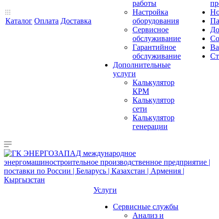
работы
пр
Настройка
Но
Каталог
Оплата
Доставка
оборудования
Па
Сервисное
До
обслуживание
Со
Гарантийное
Ва
обслуживание
Ст
Дополнительные
услуги
Калькулятор
КРМ
Калькулятор
сети
Калькулятор
генерации
Услуги
Сервисные службы
Анализ и