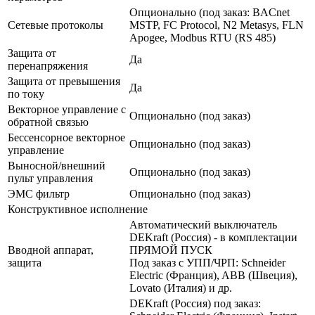
Опционально (под заказ: BACnet
Сетевые протоколы
MSTP, FC Protocol, N2 Metasys, FLN
Apogee, Modbus RTU (RS 485)
Защита от
Да
перенапряжения
Защита от превышения
Да
по току
Векторное управление с
Опционально (под заказ)
обратной связью
Бессенсорное векторное
Опционально (под заказ)
управление
Выносной/внешний
Опционально (под заказ)
пульт управления
ЭМС фильтр
Опционально (под заказ)
Конструктивное исполнение
Автоматический выключатель
DEKraft (Россия) - в комплектации
Вводной аппарат,
ПРЯМОЙ ПУСК
защита
Под заказ с УПП/ЧРП: Schneider
Electric (Франция), ABB (Швеция),
Lovato (Италия) и др.
DEKraft (Россия) под заказ: