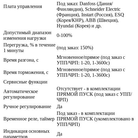
Под заказ: Danfoss (Дания/
Плата управления
Финляндия), Schneider Electric
(Франция), Instart (Россия), ESQ
(Корея/КНР), ABB (Швеция),
Hyundai (Корея) и др.
Допустимый диапазон
0-100%
изменения нагрузки
Перегрузка, % в течение
(под заказ: 150%)
1 минуты
Мгновенное/прямое (под заказ с
Время разгона, с
УПП/ЧРП: 1-20, 1-3600с)
Мгновенное/прямое (под заказ с
Время торможения, с
УПП/ЧРП: 1-20, 1-3600с)
Сервисные функции
Отсутствует - в комплектации
Автоматическое
ПРЯМОЙ ПУСК (под заказ с УПП/
регулирование
ЧРП)
Ручное регулирование
Да
Под заказ - в комплектации
Временное реле, таймер
ПРЯМОЙ ПУСК (укомплектовано в
УПП/ЧРП)
Индикация основных
Да
параметров