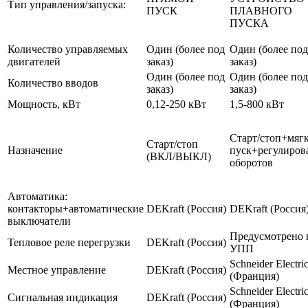
Тип управления/запуска:
ПУСК
ПЛАВНОГО
ПУСКА
Количество управляемых
Один (более под
Один (более под
двигателей
заказ)
заказ)
Один (более под
Один (более под
Количество вводов
заказ)
заказ)
Мощность, кВт
0,12-250 кВт
1,5-800 кВт
Старт/стоп+мяг
Старт/стоп
Назначение
пуск+регулиров
(ВКЛ/ВЫКЛ)
оборотов
Автоматика:
контакторы+автоматические
DEKraft (Россия)
DEKraft (Россия
выключатели
Предусмотрено 
Тепловое реле перегрузки
DEKraft (Россия)
УПП
Schneider Electri
Местное управление
DEKraft (Россия)
(Франция)
Schneider Electri
Сигнальная индикация
DEKraft (Россия)
(Франция)