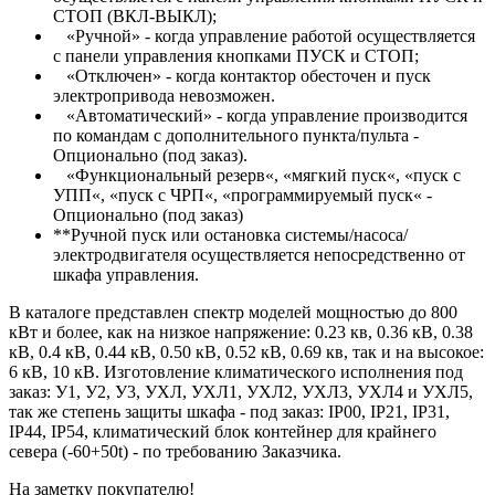
СТОП (ВКЛ-ВЫКЛ);
«Ручной» - когда управление работой осуществляется
с панели управления кнопками ПУСК и СТОП;
«Отключен» - когда контактор обесточен и пуск
электропривода невозможен.
«Автоматический» - когда управление производится
по командам с дополнительного пункта/пульта -
Опционально (под заказ).
«Функциональный резерв«, «мягкий пуск«, «пуск с
УПП«, «пуск с ЧРП«, «программируемый пуск« -
Опционально (под заказ)
**Ручной пуск или остановка системы/насоса/
электродвигателя осуществляется непосредственно от
шкафа управления.
В каталоге представлен спектр моделей мощностью до 800
кВт и более, как на низкое напряжение: 0.23 кв, 0.36 кВ, 0.38
кВ, 0.4 кВ, 0.44 кВ, 0.50 кВ, 0.52 кВ, 0.69 кв, так и на высокое:
6 кВ, 10 кВ. Изготовление климатического исполнения под
заказ: У1, У2, У3, УХЛ, УХЛ1, УХЛ2, УХЛ3, УХЛ4 и УХЛ5,
так же степень защиты шкафа - под заказ: IP00, IP21, IP31,
IP44, IP54, климатический блок контейнер для крайнего
севера (-60+50t) - по требованию Заказчика.
На заметку покупателю!