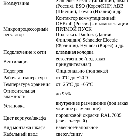
Schneider Electric (Франция), Instart
Коммутация
(Россия), ESQ (Корея/КНР) ABB
(Швеция), Lovato (Италия) и др.
Контактор коммутационный
DEKraft (Россия) - в комплектации
Микропроцессорный
ПРЯМОЙ ПУСК
регулятор
Под заказ: Danfoss (Дания/
Финляндия),Schneider Electric
(Франция), Hyundai (Корея) и др.
Подключение к сети
клеммная колодка
естественное (под заказ
Вентиляция
принудительная)
Подогрев
Опционально (под заказ)
Рабочая температура
от 0°C до +50 °C
Температура хранения
от -25°C до +65°C
Относительная
до 95%
влажность
внутреннее размещение (под заказ
Установка
уличное размещение)
порошковой окраски RAL 7035
Цвет корпуса/шкафа
(светло-серый)
Вид монтажа шкафа
навесное/напольное
Кабельный ввод
сверху/снизу