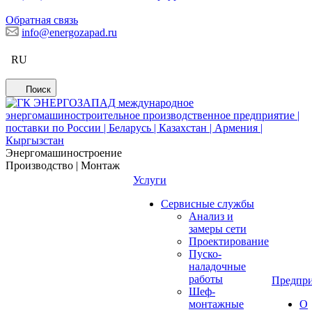
Обратная связь
info@energozapad.ru
RU
Поиск
Энергомашиностроение
Производство | Монтаж
Услуги
Сервисные службы
Анализ и
замеры сети
Проектирование
Пуско-
наладочные
работы
Предпри
Шеф-
монтажные
О