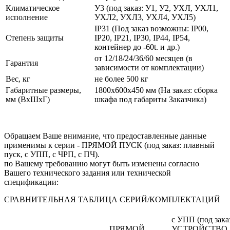
Климатическое
У3 (под заказ: У1, У2, УХЛ, УХЛ1,
исполнение
УХЛ2, УХЛ3, УХЛ4, УХЛ5)
IP31 (Под заказ возможны: IP00,
Степень защиты
IP20, IP21, IP30, IP44, IP54,
контейнер до -60t. и др.)
от 12/18/24/36/60 месяцев (в
Гарантия
зависимости от комплектации)
Вес, кг
не более 500 кг
Габаритные размеры,
1800х600х450 мм (На заказ: сборка
мм (ВхШхГ)
шкафа под габариты Заказчика)
Обращаем Ваше внимание, что предоставленные данные
применимы к серии - ПРЯМОЙ ПУСК (под заказ: плавный
пуск, с УПП, с ЧРП, с ПЧ).
по Вашему требованию могут быть изменены согласно
Вашего технического задания или технической
спецификации:
СРАВНИТЕЛЬНАЯ ТАБЛИЦА СЕРИЙ/КОМПЛЕКТАЦИЙ
с УПП (под зака
ПРЯМОЙ
УСТРОЙСТВО