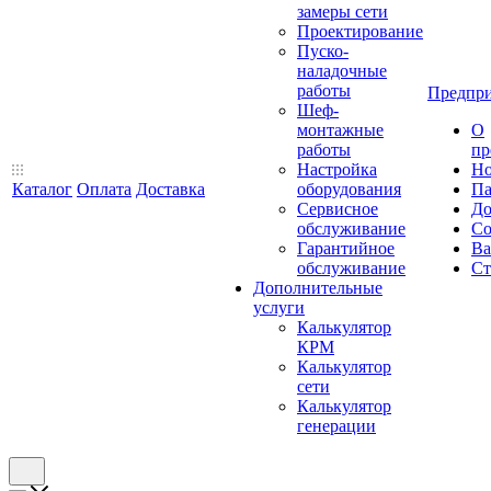
замеры сети
Проектирование
Пуско-
наладочные
работы
Предпри
Шеф-
монтажные
О
работы
пр
Настройка
Но
Каталог
Оплата
Доставка
оборудования
Па
Сервисное
До
обслуживание
Со
Гарантийное
Ва
обслуживание
Ст
Дополнительные
услуги
Калькулятор
КРМ
Калькулятор
сети
Калькулятор
генерации