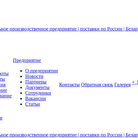
Предприятие
О предприятии
боты
Новости
ты
Партнеры
+
ния
Контакты
Обратная связь
Галерея
Документы
ние
Сотрудники
вание
Вакансии
Статьи
ии