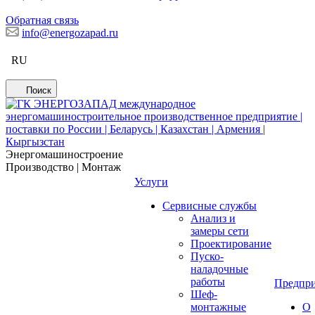
Обратная связь
info@energozapad.ru
RU
Поиск
Энергомашиностроение
Производство | Монтаж
Услуги
Сервисные службы
Анализ и
замеры сети
Проектирование
Пуско-
наладочные
работы
Предпри
Шеф-
монтажные
О