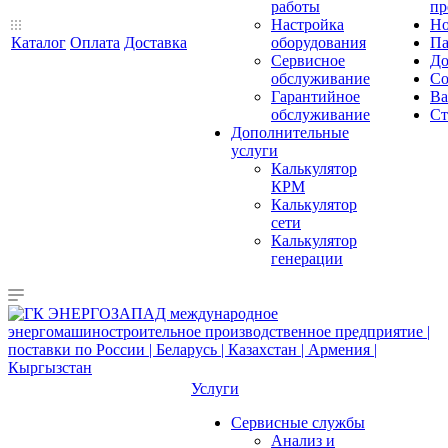
работы
пр
Настройка
Но
Каталог
Оплата
Доставка
оборудования
Па
Сервисное
До
обслуживание
Со
Гарантийное
Ва
обслуживание
Ст
Дополнительные
услуги
Калькулятор
КРМ
Калькулятор
сети
Калькулятор
генерации
Услуги
Сервисные службы
Анализ и