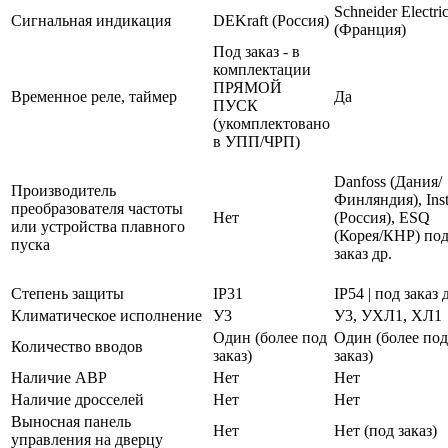
Schneider Electri
Сигнальная индикация
DEKraft (Россия)
(Франция)
Под заказ - в
комплектации
ПРЯМОЙ
Временное реле, таймер
Да
ПУСК
(укомплектовано
в УПП/ЧРП)
Danfoss (Дания/
Производитель
Финляндия), Inst
преобразователя частоты
Нет
(Россия), ESQ
или устройства плавного
(Корея/КНР) по
пуска
заказ др.
Степень защиты
IP31
IP54 | под заказ 
Климатическое исполнение
У3
У3, УХЛ1, ХЛ1
Один (более под
Один (более под
Количество вводов
заказ)
заказ)
Наличие АВР
Нет
Нет
Наличие дросселей
Нет
Нет
Выносная панель
Нет
Нет (под заказ)
управления на дверцу