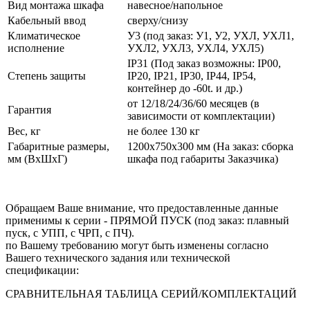
Вид монтажа шкафа
навесное/напольное
Кабельный ввод
сверху/снизу
Климатическое
У3 (под заказ: У1, У2, УХЛ, УХЛ1,
исполнение
УХЛ2, УХЛ3, УХЛ4, УХЛ5)
IP31 (Под заказ возможны: IP00,
Степень защиты
IP20, IP21, IP30, IP44, IP54,
контейнер до -60t. и др.)
от 12/18/24/36/60 месяцев (в
Гарантия
зависимости от комплектации)
Вес, кг
не более 130 кг
Габаритные размеры,
1200х750х300 мм (На заказ: сборка
мм (ВхШхГ)
шкафа под габариты Заказчика)
Обращаем Ваше внимание, что предоставленные данные
применимы к серии - ПРЯМОЙ ПУСК (под заказ: плавный
пуск, с УПП, с ЧРП, с ПЧ).
по Вашему требованию могут быть изменены согласно
Вашего технического задания или технической
спецификации:
СРАВНИТЕЛЬНАЯ ТАБЛИЦА СЕРИЙ/КОМПЛЕКТАЦИЙ