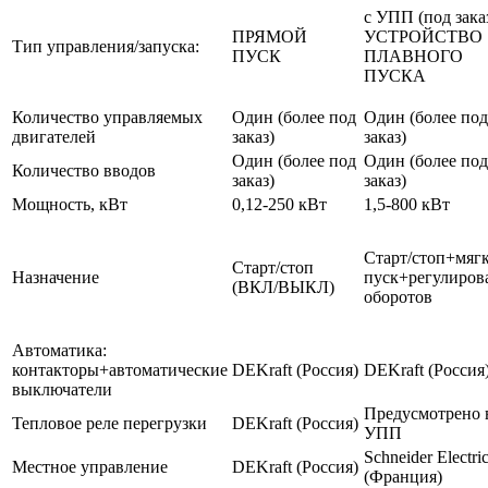
с УПП (под зака
ПРЯМОЙ
УСТРОЙСТВО
Тип управления/запуска:
ПУСК
ПЛАВНОГО
ПУСКА
Количество управляемых
Один (более под
Один (более под
двигателей
заказ)
заказ)
Один (более под
Один (более под
Количество вводов
заказ)
заказ)
Мощность, кВт
0,12-250 кВт
1,5-800 кВт
Старт/стоп+мяг
Старт/стоп
Назначение
пуск+регулиров
(ВКЛ/ВЫКЛ)
оборотов
Автоматика:
контакторы+автоматические
DEKraft (Россия)
DEKraft (Россия
выключатели
Предусмотрено 
Тепловое реле перегрузки
DEKraft (Россия)
УПП
Schneider Electri
Местное управление
DEKraft (Россия)
(Франция)