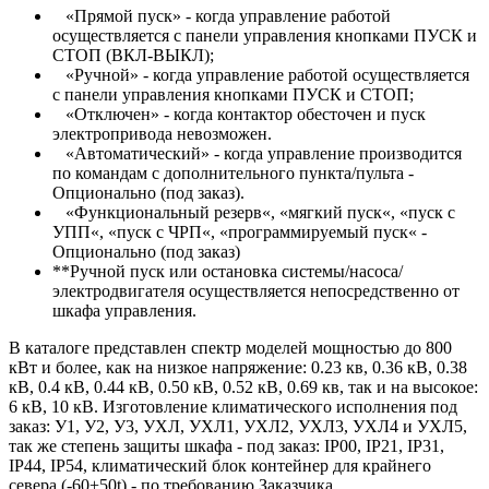
«Прямой пуск» - когда управление работой
осуществляется с панели управления кнопками ПУСК и
СТОП (ВКЛ-ВЫКЛ);
«Ручной» - когда управление работой осуществляется
с панели управления кнопками ПУСК и СТОП;
«Отключен» - когда контактор обесточен и пуск
электропривода невозможен.
«Автоматический» - когда управление производится
по командам с дополнительного пункта/пульта -
Опционально (под заказ).
«Функциональный резерв«, «мягкий пуск«, «пуск с
УПП«, «пуск с ЧРП«, «программируемый пуск« -
Опционально (под заказ)
**Ручной пуск или остановка системы/насоса/
электродвигателя осуществляется непосредственно от
шкафа управления.
В каталоге представлен спектр моделей мощностью до 800
кВт и более, как на низкое напряжение: 0.23 кв, 0.36 кВ, 0.38
кВ, 0.4 кВ, 0.44 кВ, 0.50 кВ, 0.52 кВ, 0.69 кв, так и на высокое:
6 кВ, 10 кВ. Изготовление климатического исполнения под
заказ: У1, У2, У3, УХЛ, УХЛ1, УХЛ2, УХЛ3, УХЛ4 и УХЛ5,
так же степень защиты шкафа - под заказ: IP00, IP21, IP31,
IP44, IP54, климатический блок контейнер для крайнего
севера (-60+50t) - по требованию Заказчика.