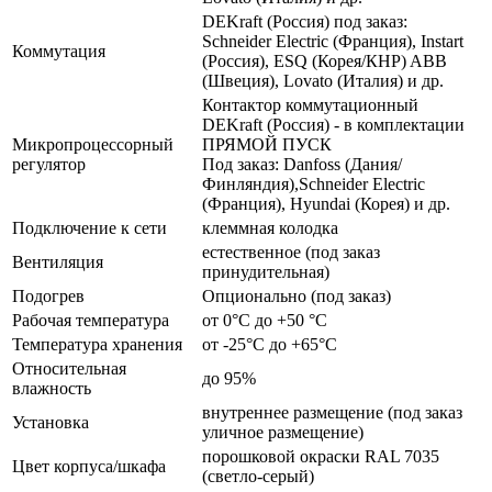
DEKraft (Россия) под заказ:
Schneider Electric (Франция), Instart
Коммутация
(Россия), ESQ (Корея/КНР) ABB
(Швеция), Lovato (Италия) и др.
Контактор коммутационный
DEKraft (Россия) - в комплектации
Микропроцессорный
ПРЯМОЙ ПУСК
регулятор
Под заказ: Danfoss (Дания/
Финляндия),Schneider Electric
(Франция), Hyundai (Корея) и др.
Подключение к сети
клеммная колодка
естественное (под заказ
Вентиляция
принудительная)
Подогрев
Опционально (под заказ)
Рабочая температура
от 0°C до +50 °C
Температура хранения
от -25°C до +65°C
Относительная
до 95%
влажность
внутреннее размещение (под заказ
Установка
уличное размещение)
порошковой окраски RAL 7035
Цвет корпуса/шкафа
(светло-серый)