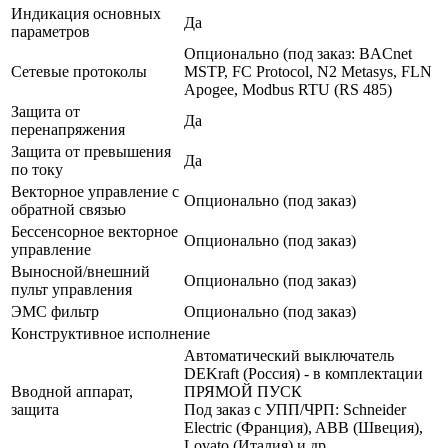
Индикация основных
Да
параметров
Опционально (под заказ: BACnet
Сетевые протоколы
MSTP, FC Protocol, N2 Metasys, FLN
Apogee, Modbus RTU (RS 485)
Защита от
Да
перенапряжения
Защита от превышения
Да
по току
Векторное управление с
Опционально (под заказ)
обратной связью
Бессенсорное векторное
Опционально (под заказ)
управление
Выносной/внешний
Опционально (под заказ)
пульт управления
ЭМС фильтр
Опционально (под заказ)
Конструктивное исполнение
Автоматический выключатель
DEKraft (Россия) - в комплектации
Вводной аппарат,
ПРЯМОЙ ПУСК
защита
Под заказ с УПП/ЧРП: Schneider
Electric (Франция), ABB (Швеция),
Lovato (Италия) и др.