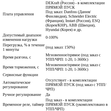
DEKraft (Россия) - в комплектации
ПРЯМОЙ ПУСК
Под заказ: Danfoss (Дания/
Плата управления
Финляндия), Schneider Electric
(Франция), Instart (Россия), ESQ
(Корея/КНР), ABB (Швеция),
Hyundai (Корея) и др.
Допустимый диапазон
0-100%
изменения нагрузки
Перегрузка, % в течение
(под заказ: 150%)
1 минуты
Мгновенное/прямое (под заказ с
Время разгона, с
УПП/ЧРП: 1-20, 1-3600с)
Мгновенное/прямое (под заказ с
Время торможения, с
УПП/ЧРП: 1-20, 1-3600с)
Сервисные функции
Отсутствует - в комплектации
Автоматическое
ПРЯМОЙ ПУСК (под заказ с УПП/
регулирование
ЧРП)
Ручное регулирование
Да
Под заказ - в комплектации
Временное реле, таймер
ПРЯМОЙ ПУСК (укомплектовано в
УПП/ЧРП)