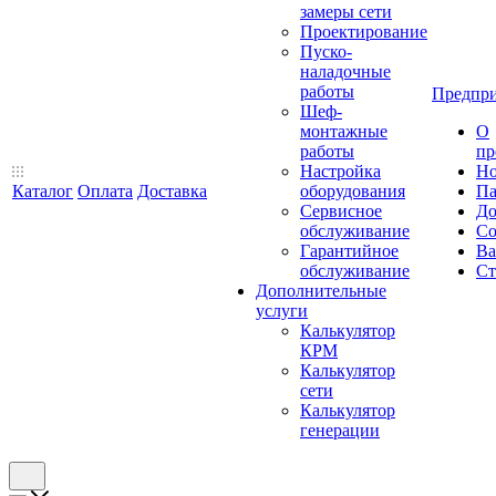
замеры сети
Проектирование
Пуско-
наладочные
работы
Предпри
Шеф-
монтажные
О
работы
пр
Настройка
Но
Каталог
Оплата
Доставка
оборудования
Па
Сервисное
До
обслуживание
Со
Гарантийное
Ва
обслуживание
Ст
Дополнительные
услуги
Калькулятор
КРМ
Калькулятор
сети
Калькулятор
генерации