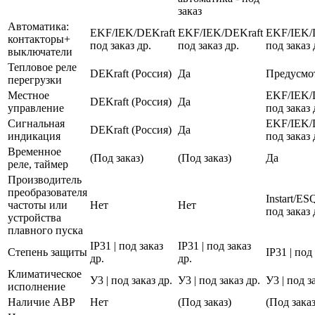
заказ
Автоматика:
EKF/IEK/DEKraft
EKF/IEK/DEKraft
EKF/IEK/
контакторы+
под заказ др.
под заказ др.
под заказ 
выключатели
Тепловое реле
DEKraft (Россия)
Да
Предусмо
перегрузки
Местное
EKF/IEK/
DEKraft (Россия)
Да
управление
под заказ 
Сигнальная
EKF/IEK/
DEKraft (Россия)
Да
индикация
под заказ 
Временное
(Под заказ)
(Под заказ)
Да
реле, таймер
Производитель
преобразователя
Instart/E
частоты или
Нет
Нет
под заказ 
устройства
плавного пуска
IP31 | под заказ
IP31 | под заказ
Степень защиты
IP31 | под
др.
др.
Климатическое
У3 | под заказ др.
У3 | под заказ др.
У3 | под з
исполнение
Наличие АВР
Нет
(Под заказ)
(Под заказ