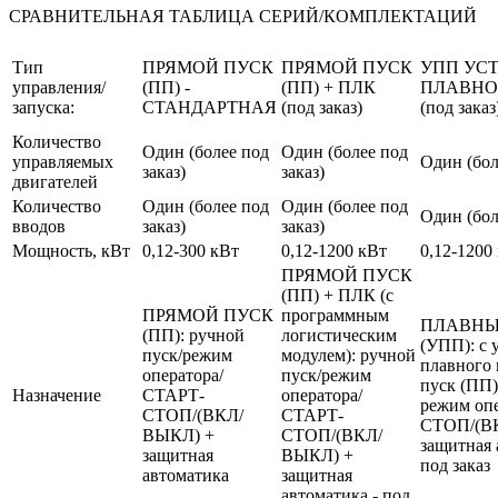
СРАВНИТЕЛЬНАЯ ТАБЛИЦА СЕРИЙ/КОМПЛЕКТАЦИЙ
Тип
ПРЯМОЙ ПУСК
ПРЯМОЙ ПУСК
УПП УС
управления/
(ПП) -
(ПП) + ПЛК
ПЛАВНО
запуска:
СТАНДАРТНАЯ
(под заказ)
(под заказ
Количество
Один (более под
Один (более под
управляемых
Один (бол
заказ)
заказ)
двигателей
Количество
Один (более под
Один (более под
Один (бол
вводов
заказ)
заказ)
Мощность, кВт
0,12-300 кВт
0,12-1200 кВт
0,12-1200
ПРЯМОЙ ПУСК
(ПП) + ПЛК (с
ПРЯМОЙ ПУСК
программным
ПЛАВНЫ
(ПП): ручной
логистическим
(УПП): с 
пуск/режим
модулем): ручной
плавного 
оператора/
пуск/режим
пуск (ПП)
Назначение
СТАРТ-
оператора/
режим оп
СТОП/(ВКЛ/
СТАРТ-
СТОП/(В
ВЫКЛ) +
СТОП/(ВКЛ/
защитная 
защитная
ВЫКЛ) +
под заказ
автоматика
защитная
автоматика - под