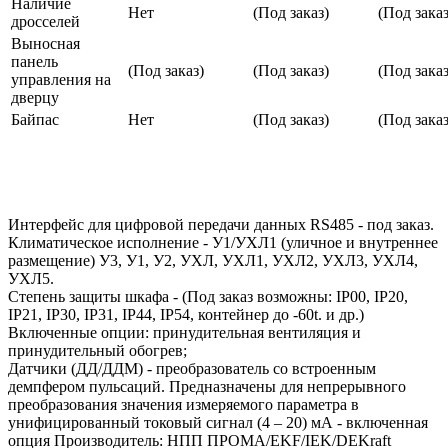
Наличие
Нет
(Под заказ)
(Под заказ
дросселей
Выносная
панель
(Под заказ)
(Под заказ)
(Под заказ
управления на
дверцу
Байпас
Нет
(Под заказ)
(Под заказ
Интерфейс для цифровой передачи данных RS485 - под заказ.
Климатическое исполнение - У1/УХЛ1 (уличное и внутреннее
размещение) У3, У1, У2, УХЛ, УХЛ1, УХЛ2, УХЛ3, УХЛ4,
УХЛ5.
Степень защиты шкафа - (Под заказ возможны: IP00, IP20,
IP21, IP30, IP31, IP44, IP54, контейнер до -60t. и др.)
Включенные опции: принудительная вентиляция и
принудительный обогрев;
Датчики (ДД/ДДМ) - преобразователь со встроенным
демпфером пульсаций. Предназначены для непрерывного
преобразования значения измеряемого параметра в
унифицированный токовый сигнал (4 – 20) мА - включенная
опция Производитель: НПП ПРОМА/EKF/IEK/DEKraft