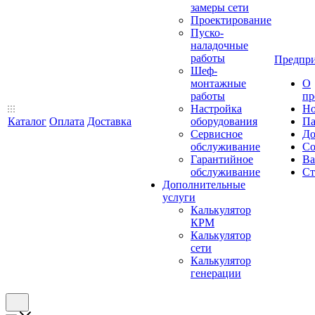
замеры сети
Проектирование
Пуско-
наладочные
работы
Предпри
Шеф-
монтажные
О
работы
пр
Настройка
Но
Каталог
Оплата
Доставка
оборудования
Па
Сервисное
До
обслуживание
Со
Гарантийное
Ва
обслуживание
Ст
Дополнительные
услуги
Калькулятор
КРМ
Калькулятор
сети
Калькулятор
генерации