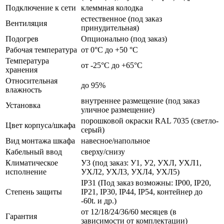
Подключение к сети
клеммная колодка
естественное (под заказ
Вентиляция
принудительная)
Подогрев
Опционально (под заказ)
Рабочая температура
от 0°C до +50 °C
Температура
от -25°C до +65°C
хранения
Относительная
до 95%
влажность
внутреннее размещение (под заказ
Установка
уличное размещение)
порошковой окраски RAL 7035 (светло-
Цвет корпуса/шкафа
серый)
Вид монтажа шкафа
навесное/напольное
Кабельный ввод
сверху/снизу
Климатическое
У3 (под заказ: У1, У2, УХЛ, УХЛ1,
исполнение
УХЛ2, УХЛ3, УХЛ4, УХЛ5)
IP31 (Под заказ возможны: IP00, IP20,
Степень защиты
IP21, IP30, IP44, IP54, контейнер до
-60t. и др.)
от 12/18/24/36/60 месяцев (в
Гарантия
зависимости от комплектации)