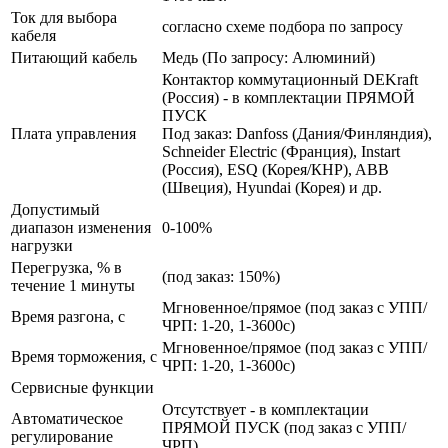
Ток для выбора
согласно схеме подбора по запросу
кабеля
Питающий кабель
Медь (По запросу: Алюминий)
Контактор коммутационный DEKraft
(Россия) - в комплектации ПРЯМОЙ
ПУСК
Плата управления
Под заказ: Danfoss (Дания/Финляндия),
Schneider Electric (Франция), Instart
(Россия), ESQ (Корея/КНР), ABB
(Швеция), Hyundai (Корея) и др.
Допустимый
диапазон изменения
0-100%
нагрузки
Перегрузка, % в
(под заказ: 150%)
течение 1 минуты
Мгновенное/прямое (под заказ с УПП/
Время разгона, с
ЧРП: 1-20, 1-3600с)
Мгновенное/прямое (под заказ с УПП/
Время торможения, с
ЧРП: 1-20, 1-3600с)
Сервисные функции
Отсутствует - в комплектации
Автоматическое
ПРЯМОЙ ПУСК (под заказ с УПП/
регулирование
ЧРП)