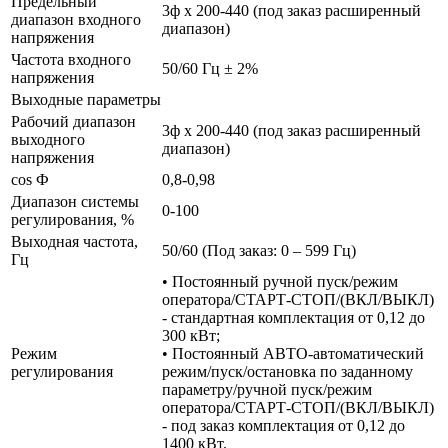
Предельный
3ф х 200-440 (под заказ расширенный
диапазон входного
диапазон)
напряжения
Частота входного
50/60 Гц ± 2%
напряжения
Выходные параметры
Рабочий диапазон
3ф х 200-440 (под заказ расширенный
выходного
диапазон)
напряжения
cos Ф
0,8-0,98
Диапазон системы
0-100
регулирования, %
Выходная частота,
50/60 (Под заказ: 0 – 599 Гц)
Гц
• Постоянный ручной пуск/режим
оператора/СТАРТ-СТОП/(ВКЛ/ВЫКЛ)
- стандартная комплектация от 0,12 до
300 кВт;
Режим
• Постоянный АВТО-автоматический
регулирования
режим/пуск/остановка по заданному
параметру/ручной пуск/режим
оператора/СТАРТ-СТОП/(ВКЛ/ВЫКЛ)
- под заказ комплектация от 0,12 до
1400 кВт.