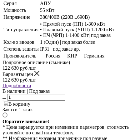
Серия
АПУ
Мощность
55 кВт
Напряжение
380/400В (220В...690В)
• Прямой пуск (ПП) 1-300 кВт
Тип управления
• Плавный пуск (УПП) 1-1200 кВт
• ПЧ (ЧРП) 1-1400 кВт| под заказ
Кол-во вводов
1 (Один) | под заказ более
Степень защиты
IP31 | под заказ др.
Производитель
Россия
КНР
Германия
Подробное описание (см.ниже)
122 630
руб./шт
Варианты цен
122 630
руб./шт
Подробности
В наличии | Под заказ
В корзину
Заказ в 1 клик
Обратите внимание!
* Цена варьируется при изменении параметров, стоимость
уточняйте по email или телефону.
** Изображения указаны примерные под разные