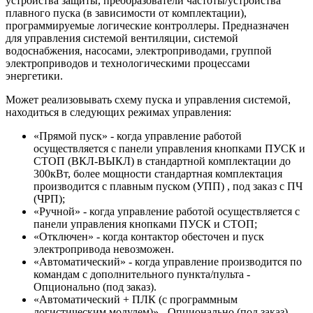
устройства защиты, преобразователи частоты/устройства
плавного пуска (в зависимости от комплектации),
программируемые логические контроллеры. Предназначен
для управления системой вентиляции, системой
водоснабжения, насосами, электроприводами, группой
электроприводов и технологическими процессами
энергетики.
Может реализовывать схему пуска и управления системой,
находиться в следующих режимах управления:
«Прямой пуск» - когда управление работой
осуществляется с панели управления кнопками ПУСК и
СТОП (ВКЛ-ВЫКЛ) в стандартной комплектации до
300кВт, более мощности стандартная комплектация
производится с плавным пуском (УПП) , под заказ с ПЧ
(ЧРП);
«Ручной» - когда управление работой осуществляется с
панели управления кнопками ПУСК и СТОП;
«Отключен» - когда контактор обесточен и пуск
электропривода невозможен.
«Автоматический» - когда управление производится по
командам с дополнительного пункта/пульта -
Опционально (под заказ).
«Автоматический + ПЛК (с программным
логистическим модулем)» - Опционально (под заказ),