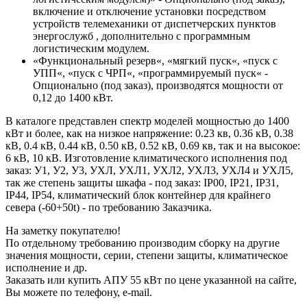
включение и отключение установки посредством
устройств телемеханики от диспетчерских пунктов
энергослужб , дополнительно с программным
логистическим модулем.
«Функциональный резерв«, «мягкий пуск«, «пуск с
УПП«, «пуск с ЧРП«, «программируемый пуск« -
Опционально (под заказ), производятся мощности от
0,12 до 1400 кВт.
В каталоге представлен спектр моделей мощностью до 1400
кВт и более, как на низкое напряжение: 0.23 кв, 0.36 кВ, 0.38
кВ, 0.4 кВ, 0.44 кВ, 0.50 кВ, 0.52 кВ, 0.69 кв, так и на высокое:
6 кВ, 10 кВ. Изготовление климатического исполнения под
заказ: У1, У2, У3, УХЛ, УХЛ1, УХЛ2, УХЛ3, УХЛ4 и УХЛ5,
так же степень защиты шкафа - под заказ: IP00, IP21, IP31,
IP44, IP54, климатический блок контейнер для крайнего
севера (-60+50t) - по требованию Заказчика.
На заметку покупателю!
По отдельному требованию производим сборку на другие
значения мощности, серии, степени защиты, климатическое
исполнение и др.
Заказать или купить АПУ 55 кВт по цене указанной на сайте,
Вы можете по телефону, e-mail.