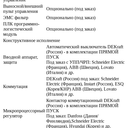
Выносной/внешний
Опционально (под заказ)
пульт управления
ЭМС фильтр
Опционально (под заказ)
ПЛК программно-
логистический
Опционально (под заказ)
модуль
Конструктивное исполнение
Автоматический выключатель DEKraft
(Россия) - в комплектации ПРЯМОЙ
Вводной аппарат,
ПУСК
защита
Под заказ с УПП/ЧРП: Schneider Electric
(Франция), ABB (Швеция), Lovato
(Италия) и др.
DEKraft (Россия) под заказ: Schneider
Electric (Франция), Instart (Россия), ESQ
Коммутация
(Корея/КНР) ABB (Швеция), Lovato
(Италия) и др.
Контактор коммутационный DEKraft
(Россия) - в комплектации ПРЯМОЙ
Микропроцессорный
ПУСК
регулятор
Под заказ: Danfoss (Дания/
Финляндия),Schneider Electric
(Франция), Hyundai (Корея) и др.