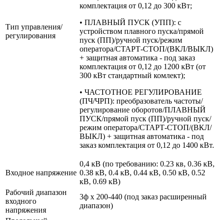
комплектация от 0,12 до 300 кВт;
• ПЛАВНЫЙ ПУСК (УПП): с
Тип управления/
устройством плавного пуска/прямой
регулирования
пуск (ПП)/ручной пуск/режим
оператора/СТАРТ-СТОП/(ВКЛ/ВЫКЛ)
+ защитная автоматика - под заказ
комплектация от 0,12 до 1200 кВт (от
300 кВт стандартный комлект);
• ЧАСТОТНОЕ РЕГУЛИРОВАНИЕ
(ПЧ/ЧРП): преобразователь частоты/
регулирование оборотов/ПЛАВНЫЙ
ПУСК/прямой пуск (ПП)/ручной пуск/
режим оператора/СТАРТ-СТОП/(ВКЛ/
ВЫКЛ) + защитная автоматика - под
заказ комплектация от 0,12 до 1400 кВт.
0,4 кВ (по требованию: 0.23 кв, 0.36 кВ,
Входное напряжение
0.38 кВ, 0.4 кВ, 0.44 кВ, 0.50 кВ, 0.52
кВ, 0.69 кВ)
Рабочий диапазон
3ф х 200-440 (под заказ расширенный
входного
диапазон)
напряжения