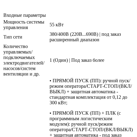
Входные параметры
Мощность системы
55 кВт
управления
380/400В (220В...690В) | под заказ
Тип сети
расширенный диапазон
Количество
управляемых/
подключаемых
1 (Один) | Под заказ более
электродвигателей/
насосов/систем
вентиляции и др.
• ПРЯМОЙ ПУСК (ПП): ручной пуск/
режим оператора/СТАРТ-СТОП/(ВКЛ/
ВЫКЛ) + защитная автоматика -
стандартная комплектация от 0,12 до
300 кВт;
• ПРЯМОЙ ПУСК (ПП) + ПЛК (с
программным логистическим
модулем): ручной пуск/режим
оператора/СТАРТ-СТОП/(ВКЛ/ВЫКЛ)
+ защитная автоматика - под заказ