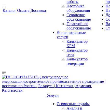
работы
пр
Настройка
Но
Каталог
Оплата
Доставка
оборудования
Па
Сервисное
До
обслуживание
Со
Гарантийное
Ва
обслуживание
Ст
Дополнительные
услуги
Калькулятор
КРМ
Калькулятор
сети
Калькулятор
генерации
Услуги
Сервисные службы
Анализ и