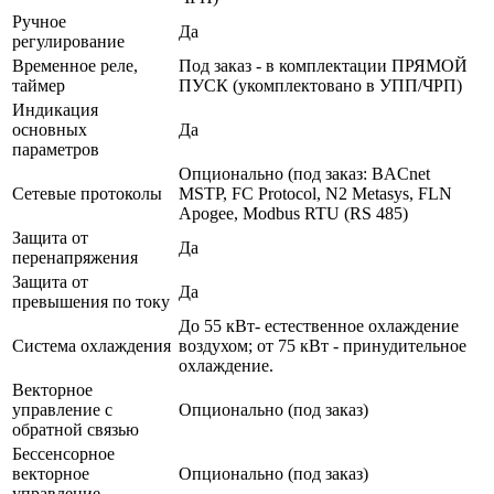
Ручное
Да
регулирование
Временное реле,
Под заказ - в комплектации ПРЯМОЙ
таймер
ПУСК (укомплектовано в УПП/ЧРП)
Индикация
основных
Да
параметров
Опционально (под заказ: BACnet
Сетевые протоколы
MSTP, FC Protocol, N2 Metasys, FLN
Apogee, Modbus RTU (RS 485)
Защита от
Да
перенапряжения
Защита от
Да
превышения по току
До 55 кВт- естественное охлаждение
Система охлаждения
воздухом; от 75 кВт - принудительное
охлаждение.
Векторное
управление с
Опционально (под заказ)
обратной связью
Бессенсорное
векторное
Опционально (под заказ)
управление