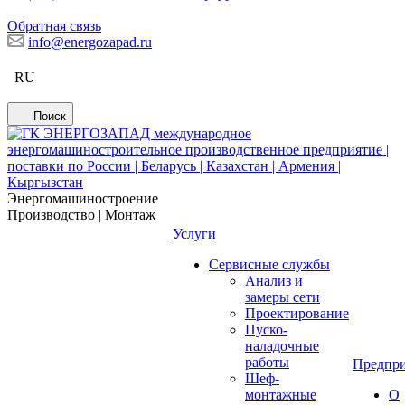
Обратная связь
info@energozapad.ru
RU
Поиск
Энергомашиностроение
Производство | Монтаж
Услуги
Сервисные службы
Анализ и
замеры сети
Проектирование
Пуско-
наладочные
работы
Предпри
Шеф-
монтажные
О