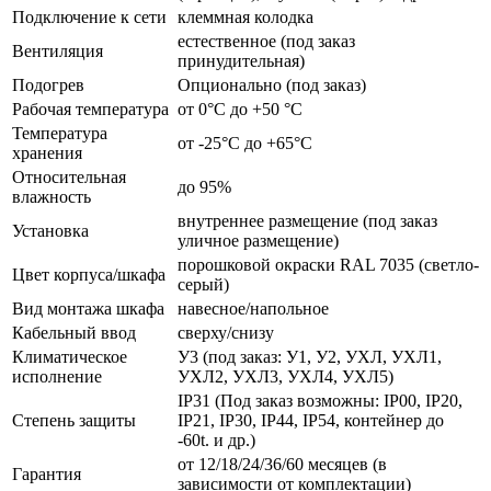
Подключение к сети
клеммная колодка
естественное (под заказ
Вентиляция
принудительная)
Подогрев
Опционально (под заказ)
Рабочая температура
от 0°C до +50 °C
Температура
от -25°C до +65°C
хранения
Относительная
до 95%
влажность
внутреннее размещение (под заказ
Установка
уличное размещение)
порошковой окраски RAL 7035 (светло-
Цвет корпуса/шкафа
серый)
Вид монтажа шкафа
навесное/напольное
Кабельный ввод
сверху/снизу
Климатическое
У3 (под заказ: У1, У2, УХЛ, УХЛ1,
исполнение
УХЛ2, УХЛ3, УХЛ4, УХЛ5)
IP31 (Под заказ возможны: IP00, IP20,
Степень защиты
IP21, IP30, IP44, IP54, контейнер до
-60t. и др.)
от 12/18/24/36/60 месяцев (в
Гарантия
зависимости от комплектации)