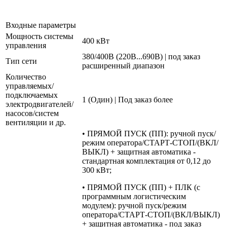
Входные параметры
Мощность системы
400 кВт
управления
380/400В (220В...690В) | под заказ
Тип сети
расширенный диапазон
Количество
управляемых/
подключаемых
1 (Один) | Под заказ более
электродвигателей/
насосов/систем
вентиляции и др.
• ПРЯМОЙ ПУСК (ПП): ручной пуск/
режим оператора/СТАРТ-СТОП/(ВКЛ/
ВЫКЛ) + защитная автоматика -
стандартная комплектация от 0,12 до
300 кВт;
• ПРЯМОЙ ПУСК (ПП) + ПЛК (с
программным логистическим
модулем): ручной пуск/режим
оператора/СТАРТ-СТОП/(ВКЛ/ВЫКЛ)
+ защитная автоматика - под заказ