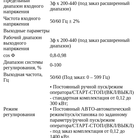
Предельный
3ф х 200-440 (под заказ расширенный
диапазон входного
диапазон)
напряжения
Частота входного
50/60 Гц ± 2%
напряжения
Выходные параметры
Рабочий диапазон
3ф х 200-440 (под заказ расширенный
выходного
диапазон)
напряжения
cos Ф
0,8-0,98
Диапазон системы
0-100
регулирования, %
Выходная частота,
50/60 (Под заказ: 0 – 599 Гц)
Гц
• Постоянный ручной пуск/режим
оператора/СТАРТ-СТОП/(ВКЛ/ВЫКЛ)
- стандартная комплектация от 0,12 до
300 кВт;
Режим
• Постоянный АВТО-автоматический
регулирования
режим/пуск/остановка по заданному
параметру/ручной пуск/режим
оператора/СТАРТ-СТОП/(ВКЛ/ВЫКЛ)
- под заказ комплектация от 0,12 до
1400 кВт.