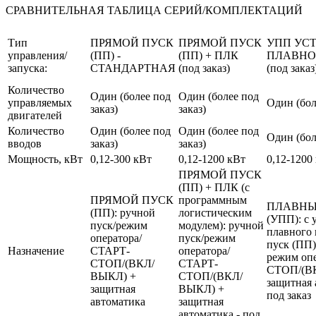
СРАВНИТЕЛЬНАЯ ТАБЛИЦА СЕРИЙ/КОМПЛЕКТАЦИЙ
Тип
ПРЯМОЙ ПУСК
ПРЯМОЙ ПУСК
УПП УС
управления/
(ПП) -
(ПП) + ПЛК
ПЛАВНО
запуска:
СТАНДАРТНАЯ
(под заказ)
(под заказ
Количество
Один (более под
Один (более под
управляемых
Один (бол
заказ)
заказ)
двигателей
Количество
Один (более под
Один (более под
Один (бол
вводов
заказ)
заказ)
Мощность, кВт
0,12-300 кВт
0,12-1200 кВт
0,12-1200
ПРЯМОЙ ПУСК
(ПП) + ПЛК (с
ПРЯМОЙ ПУСК
программным
ПЛАВНЫ
(ПП): ручной
логистическим
(УПП): с 
пуск/режим
модулем): ручной
плавного 
оператора/
пуск/режим
пуск (ПП)
Назначение
СТАРТ-
оператора/
режим оп
СТОП/(ВКЛ/
СТАРТ-
СТОП/(В
ВЫКЛ) +
СТОП/(ВКЛ/
защитная 
защитная
ВЫКЛ) +
под заказ
автоматика
защитная
автоматика - под