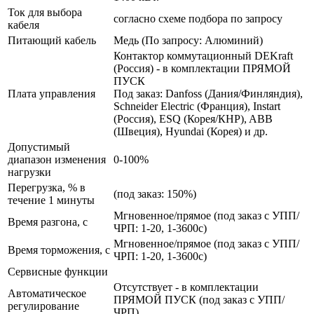
Ток для выбора
согласно схеме подбора по запросу
кабеля
Питающий кабель
Медь (По запросу: Алюминий)
Контактор коммутационный DEKraft
(Россия) - в комплектации ПРЯМОЙ
ПУСК
Плата управления
Под заказ: Danfoss (Дания/Финляндия),
Schneider Electric (Франция), Instart
(Россия), ESQ (Корея/КНР), ABB
(Швеция), Hyundai (Корея) и др.
Допустимый
диапазон изменения
0-100%
нагрузки
Перегрузка, % в
(под заказ: 150%)
течение 1 минуты
Мгновенное/прямое (под заказ с УПП/
Время разгона, с
ЧРП: 1-20, 1-3600с)
Мгновенное/прямое (под заказ с УПП/
Время торможения, с
ЧРП: 1-20, 1-3600с)
Сервисные функции
Отсутствует - в комплектации
Автоматическое
ПРЯМОЙ ПУСК (под заказ с УПП/
регулирование
ЧРП)