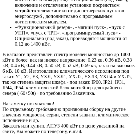
включение и отключение установки посредством
устройств телемеханики от диспетчерских пунктов
энергослужб , дополнительно с программным
логистическим модулем.
«Функциональный резерв«, «мягкий пуск«, «пуск с
УПП«, «пуск с ЧРП«, «программируемый пуск« -
Опционально (под заказ), производятся мощности от
0,12 до 1400 кВт.
В каталоге представлен спектр моделей мощностью до 1400
кВт и более, как на низкое напряжение: 0.23 кв, 0.36 кВ, 0.38
кВ, 0.4 кВ, 0.44 кВ, 0.50 кВ, 0.52 кВ, 0.69 кв, так и на высокое:
6 кВ, 10 кВ. Изготовление климатического исполнения под
заказ: У1, У2, У3, УХЛ, УХЛ1, УХЛ2, УХЛ3, УХЛ4 и УХЛ5,
так же степень защиты шкафа - под заказ: IP00, IP21, IP31,
IP44, IP54, климатический блок контейнер для крайнего
севера (-60+50t) - по требованию Заказчика.
На заметку покупателю!
По отдельному требованию производим сборку на другие
значения мощности, серии, степени защиты, климатическое
исполнение и др.
Заказать или купить АПУЗ 400 кВт по цене указанной на
сайте, Вы можете по телефону, e-mail.