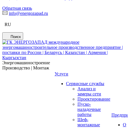
Обратная связь
info@energozapad.ru
RU
Поиск
Энергомашиностроение
Производство | Монтаж
Услуги
Сервисные службы
Анализ и
замеры сети
Проектирование
Пуско-
наладочные
работы
Предпри
Шеф-
монтажные
О