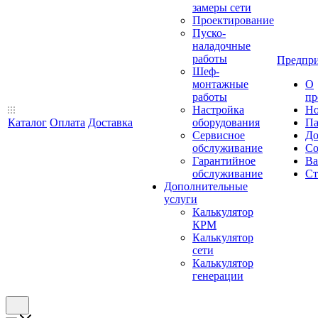
замеры сети
Проектирование
Пуско-
наладочные
работы
Предпри
Шеф-
монтажные
О
работы
пр
Настройка
Но
Каталог
Оплата
Доставка
оборудования
Па
Сервисное
До
обслуживание
Со
Гарантийное
Ва
обслуживание
Ст
Дополнительные
услуги
Калькулятор
КРМ
Калькулятор
сети
Калькулятор
генерации