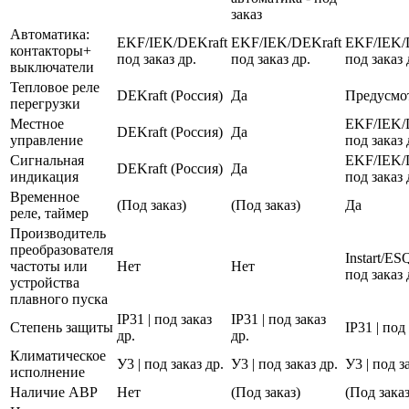
заказ
Автоматика:
EKF/IEK/DEKraft
EKF/IEK/DEKraft
EKF/IEK/
контакторы+
под заказ др.
под заказ др.
под заказ 
выключатели
Тепловое реле
DEKraft (Россия)
Да
Предусмо
перегрузки
Местное
EKF/IEK/
DEKraft (Россия)
Да
управление
под заказ 
Сигнальная
EKF/IEK/
DEKraft (Россия)
Да
индикация
под заказ 
Временное
(Под заказ)
(Под заказ)
Да
реле, таймер
Производитель
преобразователя
Instart/E
частоты или
Нет
Нет
под заказ 
устройства
плавного пуска
IP31 | под заказ
IP31 | под заказ
Степень защиты
IP31 | под
др.
др.
Климатическое
У3 | под заказ др.
У3 | под заказ др.
У3 | под з
исполнение
Наличие АВР
Нет
(Под заказ)
(Под заказ