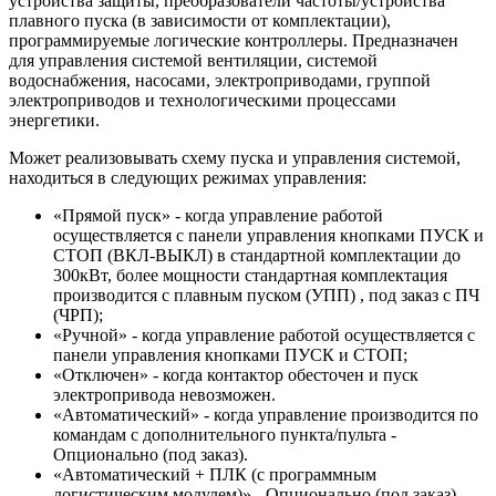
устройства защиты, преобразователи частоты/устройства
плавного пуска (в зависимости от комплектации),
программируемые логические контроллеры. Предназначен
для управления системой вентиляции, системой
водоснабжения, насосами, электроприводами, группой
электроприводов и технологическими процессами
энергетики.
Может реализовывать схему пуска и управления системой,
находиться в следующих режимах управления:
«Прямой пуск» - когда управление работой
осуществляется с панели управления кнопками ПУСК и
СТОП (ВКЛ-ВЫКЛ) в стандартной комплектации до
300кВт, более мощности стандартная комплектация
производится с плавным пуском (УПП) , под заказ с ПЧ
(ЧРП);
«Ручной» - когда управление работой осуществляется с
панели управления кнопками ПУСК и СТОП;
«Отключен» - когда контактор обесточен и пуск
электропривода невозможен.
«Автоматический» - когда управление производится по
командам с дополнительного пункта/пульта -
Опционально (под заказ).
«Автоматический + ПЛК (с программным
логистическим модулем)» - Опционально (под заказ),