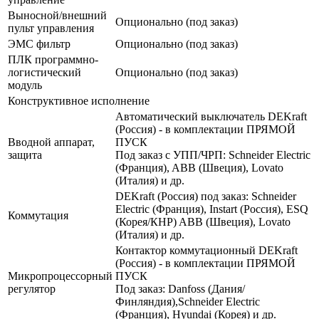
Выносной/внешний
Опционально (под заказ)
пульт управления
ЭМС фильтр
Опционально (под заказ)
ПЛК программно-
логистический
Опционально (под заказ)
модуль
Конструктивное исполнение
Автоматический выключатель DEKraft
(Россия) - в комплектации ПРЯМОЙ
Вводной аппарат,
ПУСК
защита
Под заказ с УПП/ЧРП: Schneider Electric
(Франция), ABB (Швеция), Lovato
(Италия) и др.
DEKraft (Россия) под заказ: Schneider
Electric (Франция), Instart (Россия), ESQ
Коммутация
(Корея/КНР) ABB (Швеция), Lovato
(Италия) и др.
Контактор коммутационный DEKraft
(Россия) - в комплектации ПРЯМОЙ
Микропроцессорный
ПУСК
регулятор
Под заказ: Danfoss (Дания/
Финляндия),Schneider Electric
(Франция), Hyundai (Корея) и др.