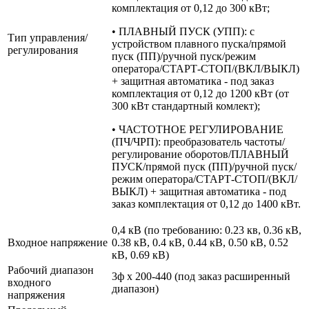
комплектация от 0,12 до 300 кВт;
• ПЛАВНЫЙ ПУСК (УПП): с
Тип управления/
устройством плавного пуска/прямой
регулирования
пуск (ПП)/ручной пуск/режим
оператора/СТАРТ-СТОП/(ВКЛ/ВЫКЛ)
+ защитная автоматика - под заказ
комплектация от 0,12 до 1200 кВт (от
300 кВт стандартный комлект);
• ЧАСТОТНОЕ РЕГУЛИРОВАНИЕ
(ПЧ/ЧРП): преобразователь частоты/
регулирование оборотов/ПЛАВНЫЙ
ПУСК/прямой пуск (ПП)/ручной пуск/
режим оператора/СТАРТ-СТОП/(ВКЛ/
ВЫКЛ) + защитная автоматика - под
заказ комплектация от 0,12 до 1400 кВт.
0,4 кВ (по требованию: 0.23 кв, 0.36 кВ,
Входное напряжение
0.38 кВ, 0.4 кВ, 0.44 кВ, 0.50 кВ, 0.52
кВ, 0.69 кВ)
Рабочий диапазон
3ф х 200-440 (под заказ расширенный
входного
диапазон)
напряжения