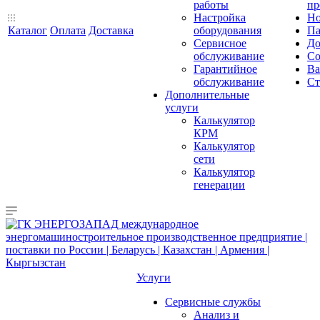
работы
пр
Настройка
Но
Каталог
Оплата
Доставка
оборудования
Па
Сервисное
До
обслуживание
Со
Гарантийное
Ва
обслуживание
Ст
Дополнительные
услуги
Калькулятор
КРМ
Калькулятор
сети
Калькулятор
генерации
Услуги
Сервисные службы
Анализ и