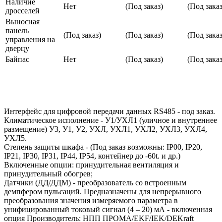
Наличие
Нет
(Под заказ)
(Под заказ
дросселей
Выносная
панель
(Под заказ)
(Под заказ)
(Под заказ
управления на
дверцу
Байпас
Нет
(Под заказ)
(Под заказ
Интерфейс для цифровой передачи данных RS485 - под заказ.
Климатическое исполнение - У1/УХЛ1 (уличное и внутреннее
размещение) У3, У1, У2, УХЛ, УХЛ1, УХЛ2, УХЛ3, УХЛ4,
УХЛ5.
Степень защиты шкафа - (Под заказ возможны: IP00, IP20,
IP21, IP30, IP31, IP44, IP54, контейнер до -60t. и др.)
Включенные опции: принудительная вентиляция и
принудительный обогрев;
Датчики (ДД/ДДМ) - преобразователь со встроенным
демпфером пульсаций. Предназначены для непрерывного
преобразования значения измеряемого параметра в
унифицированный токовый сигнал (4 – 20) мА - включенная
опция Производитель: НПП ПРОМА/EKF/IEK/DEKraft