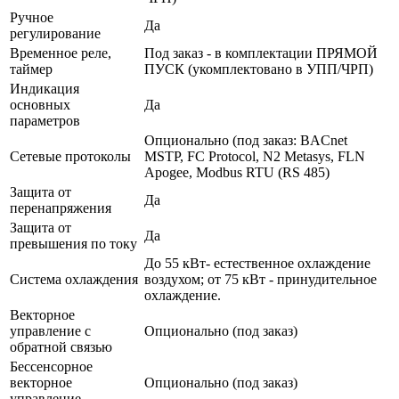
Ручное
Да
регулирование
Временное реле,
Под заказ - в комплектации ПРЯМОЙ
таймер
ПУСК (укомплектовано в УПП/ЧРП)
Индикация
основных
Да
параметров
Опционально (под заказ: BACnet
Сетевые протоколы
MSTP, FC Protocol, N2 Metasys, FLN
Apogee, Modbus RTU (RS 485)
Защита от
Да
перенапряжения
Защита от
Да
превышения по току
До 55 кВт- естественное охлаждение
Система охлаждения
воздухом; от 75 кВт - принудительное
охлаждение.
Векторное
управление с
Опционально (под заказ)
обратной связью
Бессенсорное
векторное
Опционально (под заказ)
управление