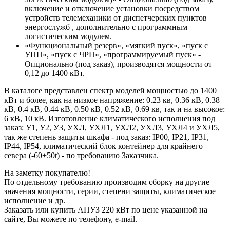
включение и отключение установки посредством
устройств телемеханики от диспетчерских пунктов
энергослужб , дополнительно с программным
логистическим модулем.
«Функциональный резерв«, «мягкий пуск«, «пуск с
УПП«, «пуск с ЧРП«, «программируемый пуск« -
Опционально (под заказ), производятся мощности от
0,12 до 1400 кВт.
В каталоге представлен спектр моделей мощностью до 1400
кВт и более, как на низкое напряжение: 0.23 кв, 0.36 кВ, 0.38
кВ, 0.4 кВ, 0.44 кВ, 0.50 кВ, 0.52 кВ, 0.69 кв, так и на высокое:
6 кВ, 10 кВ. Изготовление климатического исполнения под
заказ: У1, У2, У3, УХЛ, УХЛ1, УХЛ2, УХЛ3, УХЛ4 и УХЛ5,
так же степень защиты шкафа - под заказ: IP00, IP21, IP31,
IP44, IP54, климатический блок контейнер для крайнего
севера (-60+50t) - по требованию Заказчика.
На заметку покупателю!
По отдельному требованию производим сборку на другие
значения мощности, серии, степени защиты, климатическое
исполнение и др.
Заказать или купить АПУЗ 220 кВт по цене указанной на
сайте, Вы можете по телефону, e-mail.