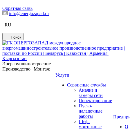
Обратная связь
info@energozapad.ru
RU
Поиск
Энергомашиностроение
Производство | Монтаж
Услуги
Сервисные службы
Анализ и
замеры сети
Проектирование
Пуско-
наладочные
работы
Предпри
Шеф-
монтажные
О