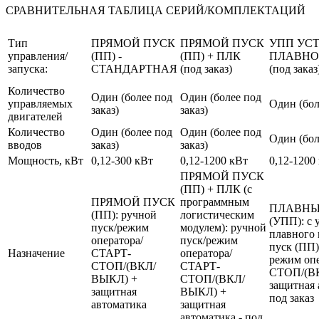
СРАВНИТЕЛЬНАЯ ТАБЛИЦА СЕРИЙ/КОМПЛЕКТАЦИЙ
Тип
ПРЯМОЙ ПУСК
ПРЯМОЙ ПУСК
УПП УС
управления/
(ПП) -
(ПП) + ПЛК
ПЛАВНО
запуска:
СТАНДАРТНАЯ
(под заказ)
(под заказ
Количество
Один (более под
Один (более под
управляемых
Один (бол
заказ)
заказ)
двигателей
Количество
Один (более под
Один (более под
Один (бол
вводов
заказ)
заказ)
Мощность, кВт
0,12-300 кВт
0,12-1200 кВт
0,12-1200
ПРЯМОЙ ПУСК
(ПП) + ПЛК (с
ПРЯМОЙ ПУСК
программным
ПЛАВНЫ
(ПП): ручной
логистическим
(УПП): с 
пуск/режим
модулем): ручной
плавного 
оператора/
пуск/режим
пуск (ПП)
Назначение
СТАРТ-
оператора/
режим оп
СТОП/(ВКЛ/
СТАРТ-
СТОП/(В
ВЫКЛ) +
СТОП/(ВКЛ/
защитная 
защитная
ВЫКЛ) +
под заказ
автоматика
защитная
автоматика - под