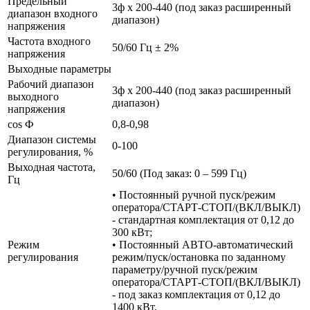
Предельный
3ф х 200-440 (под заказ расширенный
диапазон входного
диапазон)
напряжения
Частота входного
50/60 Гц ± 2%
напряжения
Выходные параметры
Рабочий диапазон
3ф х 200-440 (под заказ расширенный
выходного
диапазон)
напряжения
cos Ф
0,8-0,98
Диапазон системы
0-100
регулирования, %
Выходная частота,
50/60 (Под заказ: 0 – 599 Гц)
Гц
• Постоянный ручной пуск/режим
оператора/СТАРТ-СТОП/(ВКЛ/ВЫКЛ)
- стандартная комплектация от 0,12 до
300 кВт;
Режим
• Постоянный АВТО-автоматический
регулирования
режим/пуск/остановка по заданному
параметру/ручной пуск/режим
оператора/СТАРТ-СТОП/(ВКЛ/ВЫКЛ)
- под заказ комплектация от 0,12 до
1400 кВт.