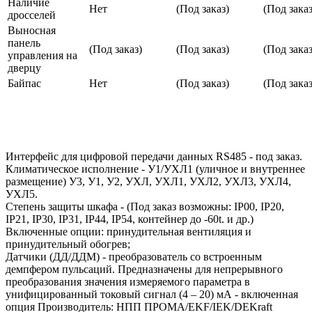
Наличие
Нет
(Под заказ)
(Под заказ
дросселей
Выносная
панель
(Под заказ)
(Под заказ)
(Под заказ
управления на
дверцу
Байпас
Нет
(Под заказ)
(Под заказ
Интерфейс для цифровой передачи данных RS485 - под заказ.
Климатическое исполнение - У1/УХЛ1 (уличное и внутреннее
размещение) У3, У1, У2, УХЛ, УХЛ1, УХЛ2, УХЛ3, УХЛ4,
УХЛ5.
Степень защиты шкафа - (Под заказ возможны: IP00, IP20,
IP21, IP30, IP31, IP44, IP54, контейнер до -60t. и др.)
Включенные опции: принудительная вентиляция и
принудительный обогрев;
Датчики (ДД/ДДМ) - преобразователь со встроенным
демпфером пульсаций. Предназначены для непрерывного
преобразования значения измеряемого параметра в
унифицированный токовый сигнал (4 – 20) мА - включенная
опция Производитель: НПП ПРОМА/EKF/IEK/DEKraft