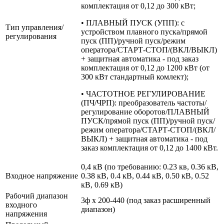
комплектация от 0,12 до 300 кВт;
• ПЛАВНЫЙ ПУСК (УПП): с
Тип управления/
устройством плавного пуска/прямой
регулирования
пуск (ПП)/ручной пуск/режим
оператора/СТАРТ-СТОП/(ВКЛ/ВЫКЛ)
+ защитная автоматика - под заказ
комплектация от 0,12 до 1200 кВт (от
300 кВт стандартный комлект);
• ЧАСТОТНОЕ РЕГУЛИРОВАНИЕ
(ПЧ/ЧРП): преобразователь частоты/
регулирование оборотов/ПЛАВНЫЙ
ПУСК/прямой пуск (ПП)/ручной пуск/
режим оператора/СТАРТ-СТОП/(ВКЛ/
ВЫКЛ) + защитная автоматика - под
заказ комплектация от 0,12 до 1400 кВт.
0,4 кВ (по требованию: 0.23 кв, 0.36 кВ,
Входное напряжение
0.38 кВ, 0.4 кВ, 0.44 кВ, 0.50 кВ, 0.52
кВ, 0.69 кВ)
Рабочий диапазон
3ф х 200-440 (под заказ расширенный
входного
диапазон)
напряжения