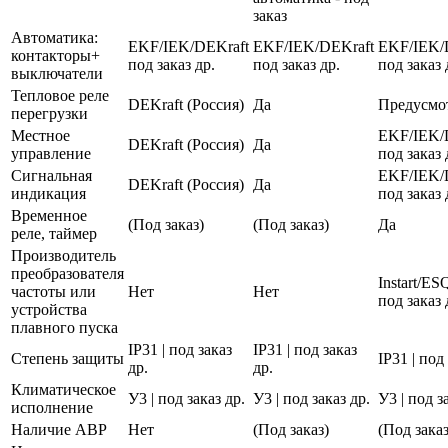
заказ
Автоматика:
EKF/IEK/DEKraft
EKF/IEK/DEKraft
EKF/IEK/
контакторы+
под заказ др.
под заказ др.
под заказ 
выключатели
Тепловое реле
DEKraft (Россия)
Да
Предусмо
перегрузки
Местное
EKF/IEK/
DEKraft (Россия)
Да
управление
под заказ 
Сигнальная
EKF/IEK/
DEKraft (Россия)
Да
индикация
под заказ 
Временное
(Под заказ)
(Под заказ)
Да
реле, таймер
Производитель
преобразователя
Instart/E
частоты или
Нет
Нет
под заказ 
устройства
плавного пуска
IP31 | под заказ
IP31 | под заказ
Степень защиты
IP31 | под
др.
др.
Климатическое
У3 | под заказ др.
У3 | под заказ др.
У3 | под з
исполнение
Наличие АВР
Нет
(Под заказ)
(Под заказ