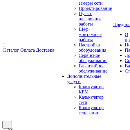
замеры сети
Проектирование
Пуско-
наладочные
работы
Предпри
Шеф-
монтажные
О
работы
пр
Настройка
Но
Каталог
Оплата
Доставка
оборудования
Па
Сервисное
До
обслуживание
Со
Гарантийное
Ва
обслуживание
Ст
Дополнительные
услуги
Калькулятор
КРМ
Калькулятор
сети
Калькулятор
генерации