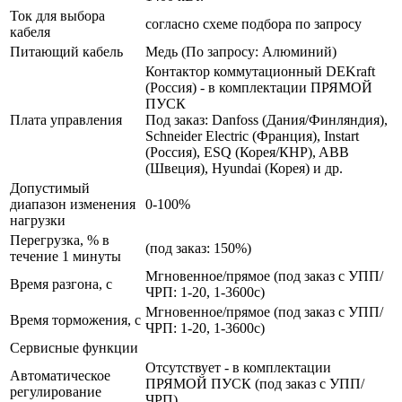
Ток для выбора
согласно схеме подбора по запросу
кабеля
Питающий кабель
Медь (По запросу: Алюминий)
Контактор коммутационный DEKraft
(Россия) - в комплектации ПРЯМОЙ
ПУСК
Плата управления
Под заказ: Danfoss (Дания/Финляндия),
Schneider Electric (Франция), Instart
(Россия), ESQ (Корея/КНР), ABB
(Швеция), Hyundai (Корея) и др.
Допустимый
диапазон изменения
0-100%
нагрузки
Перегрузка, % в
(под заказ: 150%)
течение 1 минуты
Мгновенное/прямое (под заказ с УПП/
Время разгона, с
ЧРП: 1-20, 1-3600с)
Мгновенное/прямое (под заказ с УПП/
Время торможения, с
ЧРП: 1-20, 1-3600с)
Сервисные функции
Отсутствует - в комплектации
Автоматическое
ПРЯМОЙ ПУСК (под заказ с УПП/
регулирование
ЧРП)