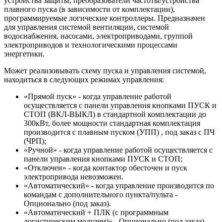
устройства защиты, преобразователи частоты/устройства
плавного пуска (в зависимости от комплектации),
программируемые логические контроллеры. Предназначен
для управления системой вентиляции, системой
водоснабжения, насосами, электроприводами, группой
электроприводов и технологическими процессами
энергетики.
Может реализовывать схему пуска и управления системой,
находиться в следующих режимах управления:
«Прямой пуск» - когда управление работой
осуществляется с панели управления кнопками ПУСК и
СТОП (ВКЛ-ВЫКЛ) в стандартной комплектации до
300кВт, более мощности стандартная комплектация
производится с плавным пуском (УПП) , под заказ с ПЧ
(ЧРП);
«Ручной» - когда управление работой осуществляется с
панели управления кнопками ПУСК и СТОП;
«Отключен» - когда контактор обесточен и пуск
электропривода невозможен.
«Автоматический» - когда управление производится по
командам с дополнительного пункта/пульта -
Опционально (под заказ).
«Автоматический + ПЛК (с программным
логистическим модулем)» - Опционально (под заказ),