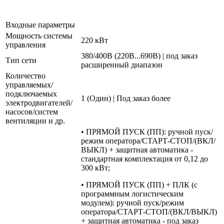
Входные параметры
Мощность системы
220 кВт
управления
380/400В (220В...690В) | под заказ
Тип сети
расширенный диапазон
Количество
управляемых/
подключаемых
1 (Один) | Под заказ более
электродвигателей/
насосов/систем
вентиляции и др.
• ПРЯМОЙ ПУСК (ПП): ручной пуск/
режим оператора/СТАРТ-СТОП/(ВКЛ/
ВЫКЛ) + защитная автоматика -
стандартная комплектация от 0,12 до
300 кВт;
• ПРЯМОЙ ПУСК (ПП) + ПЛК (с
программным логистическим
модулем): ручной пуск/режим
оператора/СТАРТ-СТОП/(ВКЛ/ВЫКЛ)
+ защитная автоматика - под заказ