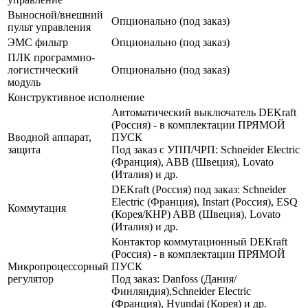
Выносной/внешний
Опционально (под заказ)
пульт управления
ЭМС фильтр
Опционально (под заказ)
ПЛК программно-
логистический
Опционально (под заказ)
модуль
Конструктивное исполнение
Автоматический выключатель DEKraft
(Россия) - в комплектации ПРЯМОЙ
Вводной аппарат,
ПУСК
защита
Под заказ с УПП/ЧРП: Schneider Electric
(Франция), ABB (Швеция), Lovato
(Италия) и др.
DEKraft (Россия) под заказ: Schneider
Electric (Франция), Instart (Россия), ESQ
Коммутация
(Корея/КНР) ABB (Швеция), Lovato
(Италия) и др.
Контактор коммутационный DEKraft
(Россия) - в комплектации ПРЯМОЙ
Микропроцессорный
ПУСК
регулятор
Под заказ: Danfoss (Дания/
Финляндия),Schneider Electric
(Франция), Hyundai (Корея) и др.