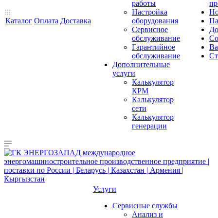
работы
пр
Настройка
Но
Каталог
Оплата
Доставка
оборудования
Па
Сервисное
До
обслуживание
Со
Гарантийное
Ва
обслуживание
Ст
Дополнительные
услуги
Калькулятор
КРМ
Калькулятор
сети
Калькулятор
генерации
Услуги
Сервисные службы
Анализ и