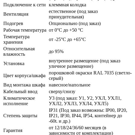
Подключение к сети
клеммная колодка
естественное (под заказ
Вентиляция
принудительная)
Подогрев
Опционально (под заказ)
Рабочая температура
от 0°C до +50 °C
Температура
от -25°C до +65°C
хранения
Относительная
до 95%
влажность
внутреннее размещение (под заказ
Установка
уличное размещение)
порошковой окраски RAL 7035 (светло-
Цвет корпуса/шкафа
серый)
Вид монтажа шкафа
навесное/напольное
Кабельный ввод
сверху/снизу
Климатическое
У3 (под заказ: У1, У2, УХЛ, УХЛ1,
исполнение
УХЛ2, УХЛ3, УХЛ4, УХЛ5)
IP31 (Под заказ возможны: IP00, IP20,
Степень защиты
IP21, IP30, IP44, IP54, контейнер до
-60t. и др.)
от 12/18/24/36/60 месяцев (в
Гарантия
зависимости от комплектации)