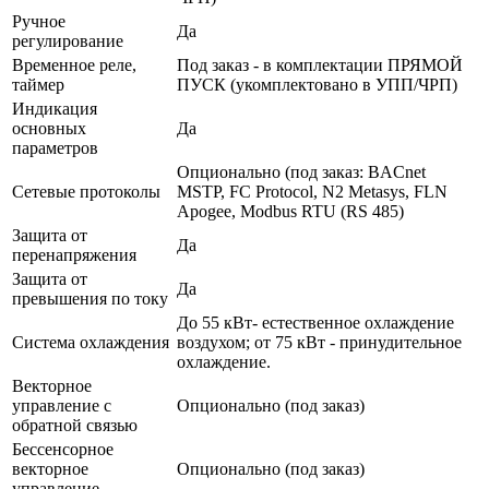
Ручное
Да
регулирование
Временное реле,
Под заказ - в комплектации ПРЯМОЙ
таймер
ПУСК (укомплектовано в УПП/ЧРП)
Индикация
основных
Да
параметров
Опционально (под заказ: BACnet
Сетевые протоколы
MSTP, FC Protocol, N2 Metasys, FLN
Apogee, Modbus RTU (RS 485)
Защита от
Да
перенапряжения
Защита от
Да
превышения по току
До 55 кВт- естественное охлаждение
Система охлаждения
воздухом; от 75 кВт - принудительное
охлаждение.
Векторное
управление с
Опционально (под заказ)
обратной связью
Бессенсорное
векторное
Опционально (под заказ)
управление