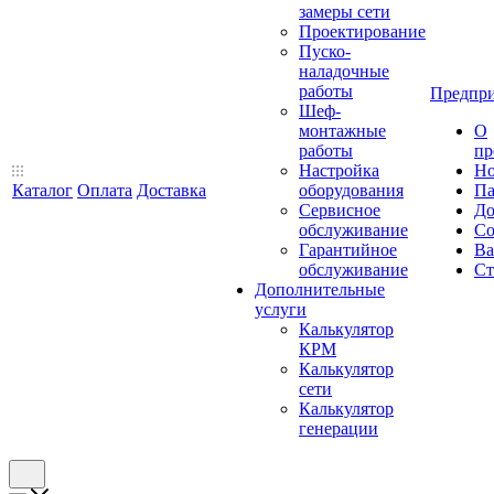
замеры сети
Проектирование
Пуско-
наладочные
работы
Предпри
Шеф-
монтажные
О
работы
пр
Настройка
Но
Каталог
Оплата
Доставка
оборудования
Па
Сервисное
До
обслуживание
Со
Гарантийное
Ва
обслуживание
Ст
Дополнительные
услуги
Калькулятор
КРМ
Калькулятор
сети
Калькулятор
генерации