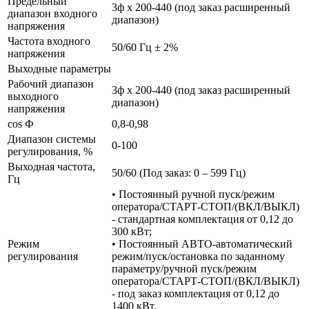
Предельный
3ф х 200-440 (под заказ расширенный
диапазон входного
диапазон)
напряжения
Частота входного
50/60 Гц ± 2%
напряжения
Выходные параметры
Рабочий диапазон
3ф х 200-440 (под заказ расширенный
выходного
диапазон)
напряжения
cos Ф
0,8-0,98
Диапазон системы
0-100
регулирования, %
Выходная частота,
50/60 (Под заказ: 0 – 599 Гц)
Гц
• Постоянный ручной пуск/режим
оператора/СТАРТ-СТОП/(ВКЛ/ВЫКЛ)
- стандартная комплектация от 0,12 до
300 кВт;
Режим
• Постоянный АВТО-автоматический
регулирования
режим/пуск/остановка по заданному
параметру/ручной пуск/режим
оператора/СТАРТ-СТОП/(ВКЛ/ВЫКЛ)
- под заказ комплектация от 0,12 до
1400 кВт.