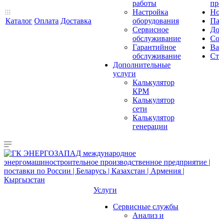
работы
пр
Настройка
Но
Каталог
Оплата
Доставка
оборудования
Па
Сервисное
До
обслуживание
Со
Гарантийное
Ва
обслуживание
Ст
Дополнительные
услуги
Калькулятор
КРМ
Калькулятор
сети
Калькулятор
генерации
Услуги
Сервисные службы
Анализ и