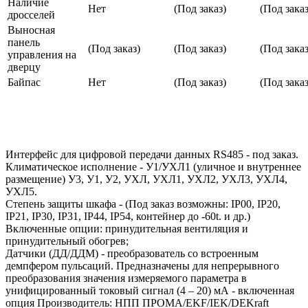
Наличие
Нет
(Под заказ)
(Под заказ
дросселей
Выносная
панель
(Под заказ)
(Под заказ)
(Под заказ
управления на
дверцу
Байпас
Нет
(Под заказ)
(Под заказ
Интерфейс для цифровой передачи данных RS485 - под заказ.
Климатическое исполнение - У1/УХЛ1 (уличное и внутреннее
размещение) У3, У1, У2, УХЛ, УХЛ1, УХЛ2, УХЛ3, УХЛ4,
УХЛ5.
Степень защиты шкафа - (Под заказ возможны: IP00, IP20,
IP21, IP30, IP31, IP44, IP54, контейнер до -60t. и др.)
Включенные опции: принудительная вентиляция и
принудительный обогрев;
Датчики (ДД/ДДМ) - преобразователь со встроенным
демпфером пульсаций. Предназначены для непрерывного
преобразования значения измеряемого параметра в
унифицированный токовый сигнал (4 – 20) мА - включенная
опция Производитель: НПП ПРОМА/EKF/IEK/DEKraft