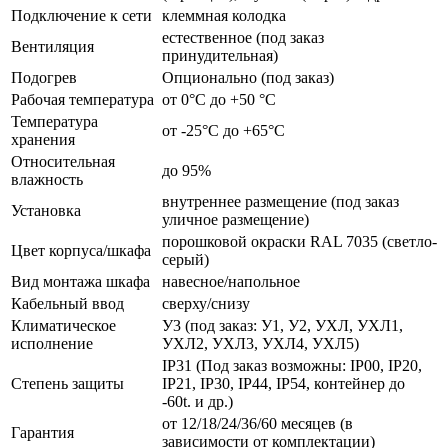
Подключение к сети
клеммная колодка
естественное (под заказ
Вентиляция
принудительная)
Подогрев
Опционально (под заказ)
Рабочая температура
от 0°C до +50 °C
Температура
от -25°C до +65°C
хранения
Относительная
до 95%
влажность
внутреннее размещение (под заказ
Установка
уличное размещение)
порошковой окраски RAL 7035 (светло-
Цвет корпуса/шкафа
серый)
Вид монтажа шкафа
навесное/напольное
Кабельный ввод
сверху/снизу
Климатическое
У3 (под заказ: У1, У2, УХЛ, УХЛ1,
исполнение
УХЛ2, УХЛ3, УХЛ4, УХЛ5)
IP31 (Под заказ возможны: IP00, IP20,
Степень защиты
IP21, IP30, IP44, IP54, контейнер до
-60t. и др.)
от 12/18/24/36/60 месяцев (в
Гарантия
зависимости от комплектации)