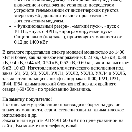
включение и отключение установки посредством
устройств телемеханики от диспетчерских пунктов
энергослужб , дополнительно с программным
логистическим модулем.
«Функциональный резерв«, «мягкий пуск«, «пуск с
УПП«, «пуск с ЧРП«, «программируемый пуск« -
Опционально (под заказ), производятся мощности от
0,12 до 1400 кВт.
В каталоге представлен спектр моделей мощностью до 1400
кВт и более, как на низкое напряжение: 0.23 кв, 0.36 кВ, 0.38
кВ, 0.4 кВ, 0.44 кВ, 0.50 кВ, 0.52 кВ, 0.69 кв, так и на высокое:
6 кВ, 10 кВ. Изготовление климатического исполнения под
заказ: У1, У2, У3, УХЛ, УХЛ1, УХЛ2, УХЛ3, УХЛ4 и УХЛ5,
так же степень защиты шкафа - под заказ: IP00, IP21, IP31,
IP44, IP54, климатический блок контейнер для крайнего
севера (-60+50t) - по требованию Заказчика.
На заметку покупателю!
По отдельному требованию производим сборку на другие
значения мощности, серии, степени защиты, климатическое
исполнение и др.
Заказать или купить АПУЭП 600 кВт по цене указанной на
сайте, Вы можете по телефону, e-mail.