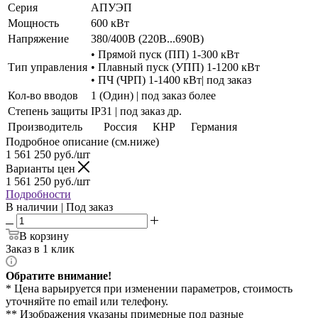
Серия
АПУЭП
Мощность
600 кВт
Напряжение
380/400В (220В...690В)
• Прямой пуск (ПП) 1-300 кВт
Тип управления
• Плавный пуск (УПП) 1-1200 кВт
• ПЧ (ЧРП) 1-1400 кВт| под заказ
Кол-во вводов
1 (Один) | под заказ более
Степень защиты
IP31 | под заказ др.
Производитель
Россия
КНР
Германия
Подробное описание (см.ниже)
1 561 250
руб./шт
Варианты цен
1 561 250
руб./шт
Подробности
В наличии | Под заказ
В корзину
Заказ в 1 клик
Обратите внимание!
* Цена варьируется при изменении параметров, стоимость
уточняйте по email или телефону.
** Изображения указаны примерные под разные