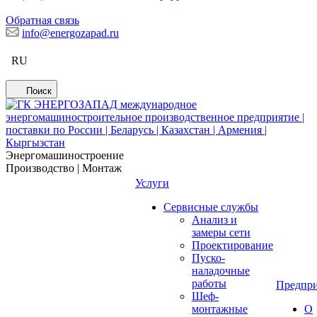
Обратная связь
info@energozapad.ru
RU
Поиск
Энергомашиностроение
Производство | Монтаж
Услуги
Сервисные службы
Анализ и
замеры сети
Проектирование
Пуско-
наладочные
работы
Предпри
Шеф-
монтажные
О