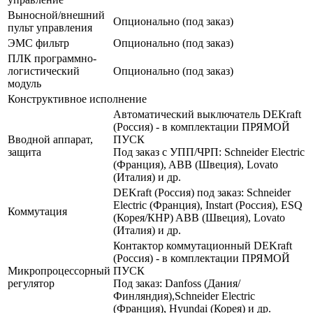
Выносной/внешний
Опционально (под заказ)
пульт управления
ЭМС фильтр
Опционально (под заказ)
ПЛК программно-
логистический
Опционально (под заказ)
модуль
Конструктивное исполнение
Автоматический выключатель DEKraft
(Россия) - в комплектации ПРЯМОЙ
Вводной аппарат,
ПУСК
защита
Под заказ с УПП/ЧРП: Schneider Electric
(Франция), ABB (Швеция), Lovato
(Италия) и др.
DEKraft (Россия) под заказ: Schneider
Electric (Франция), Instart (Россия), ESQ
Коммутация
(Корея/КНР) ABB (Швеция), Lovato
(Италия) и др.
Контактор коммутационный DEKraft
(Россия) - в комплектации ПРЯМОЙ
Микропроцессорный
ПУСК
регулятор
Под заказ: Danfoss (Дания/
Финляндия),Schneider Electric
(Франция), Hyundai (Корея) и др.