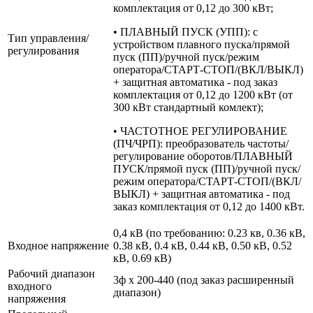
комплектация от 0,12 до 300 кВт;
• ПЛАВНЫЙ ПУСК (УПП): с
Тип управления/
устройством плавного пуска/прямой
регулирования
пуск (ПП)/ручной пуск/режим
оператора/СТАРТ-СТОП/(ВКЛ/ВЫКЛ)
+ защитная автоматика - под заказ
комплектация от 0,12 до 1200 кВт (от
300 кВт стандартный комлект);
• ЧАСТОТНОЕ РЕГУЛИРОВАНИЕ
(ПЧ/ЧРП): преобразователь частоты/
регулирование оборотов/ПЛАВНЫЙ
ПУСК/прямой пуск (ПП)/ручной пуск/
режим оператора/СТАРТ-СТОП/(ВКЛ/
ВЫКЛ) + защитная автоматика - под
заказ комплектация от 0,12 до 1400 кВт.
0,4 кВ (по требованию: 0.23 кв, 0.36 кВ,
Входное напряжение
0.38 кВ, 0.4 кВ, 0.44 кВ, 0.50 кВ, 0.52
кВ, 0.69 кВ)
Рабочий диапазон
3ф х 200-440 (под заказ расширенный
входного
диапазон)
напряжения