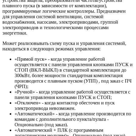
устройства защиты, преобразователи частоты/устройства
плавного пуска (в зависимости от комплектации),
программируемые логические контроллеры. Предназначен
для управления системой вентиляции, системой
водоснабжения, насосами, электроприводами, группой
электроприводов и технологическими процессами
энергетики.
Может реализовывать схему пуска и управления системой,
находиться в следующих режимах управления:
«Прямой пуск» - когда управление работой
осуществляется с панели управления кнопками ПУСК и
СТОП (ВКЛ-ВЫКЛ) в стандартной комплектации до
300кВт, более мощности стандартная комплектация
производится с плавным пуском (УПП) , под заказ с ПЧ
(ЧРП);
«Ручной» - когда управление работой осуществляется с
панели управления кнопками ПУСК и СТОП;
«Отключен» - когда контактор обесточен и пуск
электропривода невозможен.
«Автоматический» - когда управление производится по
командам с дополнительного пункта/пульта -
Опционально (под заказ).
«Автоматический + ПЛК (с программным
логистическим модулем)» - Опционально (под заказ),