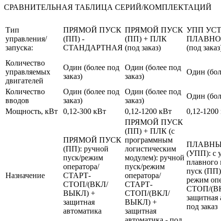
СРАВНИТЕЛЬНАЯ ТАБЛИЦА СЕРИЙ/КОМПЛЕКТАЦИЙ
Тип
ПРЯМОЙ ПУСК
ПРЯМОЙ ПУСК
УПП УС
управления/
(ПП) -
(ПП) + ПЛК
ПЛАВНО
запуска:
СТАНДАРТНАЯ
(под заказ)
(под заказ
Количество
Один (более под
Один (более под
управляемых
Один (бол
заказ)
заказ)
двигателей
Количество
Один (более под
Один (более под
Один (бол
вводов
заказ)
заказ)
Мощность, кВт
0,12-300 кВт
0,12-1200 кВт
0,12-1200
ПРЯМОЙ ПУСК
(ПП) + ПЛК (с
ПРЯМОЙ ПУСК
программным
ПЛАВНЫ
(ПП): ручной
логистическим
(УПП): с 
пуск/режим
модулем): ручной
плавного 
оператора/
пуск/режим
пуск (ПП)
Назначение
СТАРТ-
оператора/
режим оп
СТОП/(ВКЛ/
СТАРТ-
СТОП/(В
ВЫКЛ) +
СТОП/(ВКЛ/
защитная 
защитная
ВЫКЛ) +
под заказ
автоматика
защитная
автоматика - под