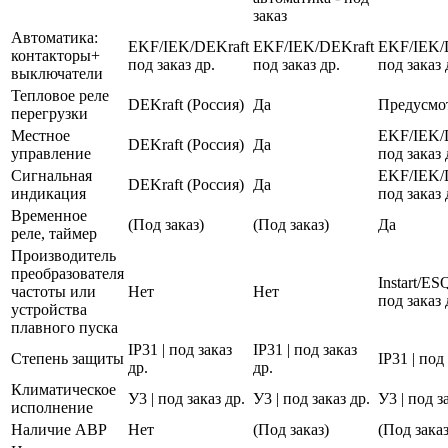
заказ
Автоматика:
EKF/IEK/DEKraft
EKF/IEK/DEKraft
EKF/IEK/
контакторы+
под заказ др.
под заказ др.
под заказ 
выключатели
Тепловое реле
DEKraft (Россия)
Да
Предусмо
перегрузки
Местное
EKF/IEK/
DEKraft (Россия)
Да
управление
под заказ 
Сигнальная
EKF/IEK/
DEKraft (Россия)
Да
индикация
под заказ 
Временное
(Под заказ)
(Под заказ)
Да
реле, таймер
Производитель
преобразователя
Instart/E
частоты или
Нет
Нет
под заказ 
устройства
плавного пуска
IP31 | под заказ
IP31 | под заказ
Степень защиты
IP31 | под
др.
др.
Климатическое
У3 | под заказ др.
У3 | под заказ др.
У3 | под з
исполнение
Наличие АВР
Нет
(Под заказ)
(Под заказ