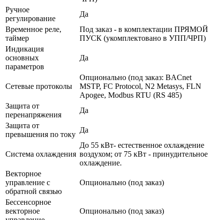
Ручное
Да
регулирование
Временное реле,
Под заказ - в комплектации ПРЯМОЙ
таймер
ПУСК (укомплектовано в УПП/ЧРП)
Индикация
основных
Да
параметров
Опционально (под заказ: BACnet
Сетевые протоколы
MSTP, FC Protocol, N2 Metasys, FLN
Apogee, Modbus RTU (RS 485)
Защита от
Да
перенапряжения
Защита от
Да
превышения по току
До 55 кВт- естественное охлаждение
Система охлаждения
воздухом; от 75 кВт - принудительное
охлаждение.
Векторное
управление с
Опционально (под заказ)
обратной связью
Бессенсорное
векторное
Опционально (под заказ)
управление