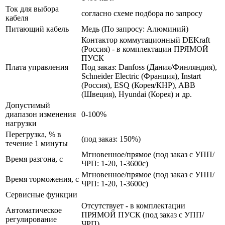
Ток для выбора
согласно схеме подбора по запросу
кабеля
Питающий кабель
Медь (По запросу: Алюминий)
Контактор коммутационный DEKraft
(Россия) - в комплектации ПРЯМОЙ
ПУСК
Плата управления
Под заказ: Danfoss (Дания/Финляндия),
Schneider Electric (Франция), Instart
(Россия), ESQ (Корея/КНР), ABB
(Швеция), Hyundai (Корея) и др.
Допустимый
диапазон изменения
0-100%
нагрузки
Перегрузка, % в
(под заказ: 150%)
течение 1 минуты
Мгновенное/прямое (под заказ с УПП/
Время разгона, с
ЧРП: 1-20, 1-3600с)
Мгновенное/прямое (под заказ с УПП/
Время торможения, с
ЧРП: 1-20, 1-3600с)
Сервисные функции
Отсутствует - в комплектации
Автоматическое
ПРЯМОЙ ПУСК (под заказ с УПП/
регулирование
ЧРП)