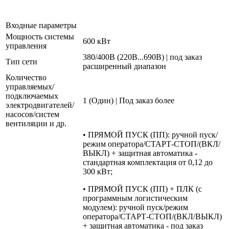
Входные параметры
Мощность системы
600 кВт
управления
380/400В (220В...690В) | под заказ
Тип сети
расширенный диапазон
Количество
управляемых/
подключаемых
1 (Один) | Под заказ более
электродвигателей/
насосов/систем
вентиляции и др.
• ПРЯМОЙ ПУСК (ПП): ручной пуск/
режим оператора/СТАРТ-СТОП/(ВКЛ/
ВЫКЛ) + защитная автоматика -
стандартная комплектация от 0,12 до
300 кВт;
• ПРЯМОЙ ПУСК (ПП) + ПЛК (с
программным логистическим
модулем): ручной пуск/режим
оператора/СТАРТ-СТОП/(ВКЛ/ВЫКЛ)
+ защитная автоматика - под заказ