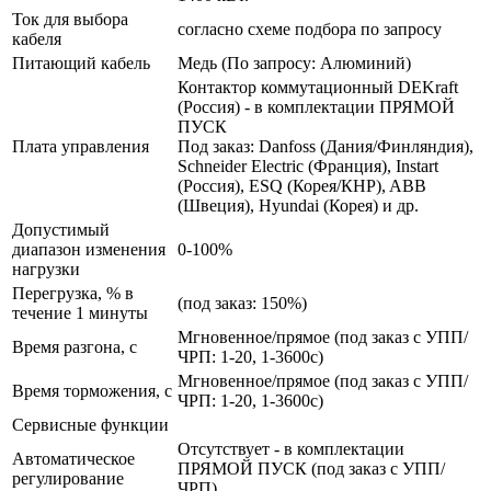
Ток для выбора
согласно схеме подбора по запросу
кабеля
Питающий кабель
Медь (По запросу: Алюминий)
Контактор коммутационный DEKraft
(Россия) - в комплектации ПРЯМОЙ
ПУСК
Плата управления
Под заказ: Danfoss (Дания/Финляндия),
Schneider Electric (Франция), Instart
(Россия), ESQ (Корея/КНР), ABB
(Швеция), Hyundai (Корея) и др.
Допустимый
диапазон изменения
0-100%
нагрузки
Перегрузка, % в
(под заказ: 150%)
течение 1 минуты
Мгновенное/прямое (под заказ с УПП/
Время разгона, с
ЧРП: 1-20, 1-3600с)
Мгновенное/прямое (под заказ с УПП/
Время торможения, с
ЧРП: 1-20, 1-3600с)
Сервисные функции
Отсутствует - в комплектации
Автоматическое
ПРЯМОЙ ПУСК (под заказ с УПП/
регулирование
ЧРП)