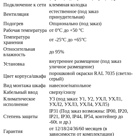
Подключение к сети
клеммная колодка
естественное (под заказ
Вентиляция
принудительная)
Подогрев
Опционально (под заказ)
Рабочая температура
от 0°C до +50 °C
Температура
от -25°C до +65°C
хранения
Относительная
до 95%
влажность
внутреннее размещение (под заказ
Установка
уличное размещение)
порошковой окраски RAL 7035 (светло-
Цвет корпуса/шкафа
серый)
Вид монтажа шкафа
навесное/напольное
Кабельный ввод
сверху/снизу
Климатическое
У3 (под заказ: У1, У2, УХЛ, УХЛ1,
исполнение
УХЛ2, УХЛ3, УХЛ4, УХЛ5)
IP31 (Под заказ возможны: IP00, IP20,
Степень защиты
IP21, IP30, IP44, IP54, контейнер до
-60t. и др.)
от 12/18/24/36/60 месяцев (в
Гарантия
зависимости от комплектации)