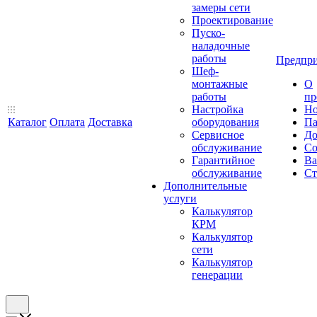
замеры сети
Проектирование
Пуско-
наладочные
работы
Предпри
Шеф-
монтажные
О
работы
пр
Настройка
Но
Каталог
Оплата
Доставка
оборудования
Па
Сервисное
До
обслуживание
Со
Гарантийное
Ва
обслуживание
Ст
Дополнительные
услуги
Калькулятор
КРМ
Калькулятор
сети
Калькулятор
генерации