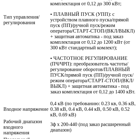
комплектация от 0,12 до 300 кВт;
• ПЛАВНЫЙ ПУСК (УПП): с
Тип управления/
устройством плавного пуска/прямой
регулирования
пуск (ПП)/ручной пуск/режим
оператора/СТАРТ-СТОП/(ВКЛ/ВЫКЛ)
+ защитная автоматика - под заказ
комплектация от 0,12 до 1200 кВт (от
300 кВт стандартный комлект);
• ЧАСТОТНОЕ РЕГУЛИРОВАНИЕ
(ПЧ/ЧРП): преобразователь частоты/
регулирование оборотов/ПЛАВНЫЙ
ПУСК/прямой пуск (ПП)/ручной пуск/
режим оператора/СТАРТ-СТОП/(ВКЛ/
ВЫКЛ) + защитная автоматика - под
заказ комплектация от 0,12 до 1400 кВт.
0,4 кВ (по требованию: 0.23 кв, 0.36 кВ,
Входное напряжение
0.38 кВ, 0.4 кВ, 0.44 кВ, 0.50 кВ, 0.52
кВ, 0.69 кВ)
Рабочий диапазон
3ф х 200-440 (под заказ расширенный
входного
диапазон)
напряжения