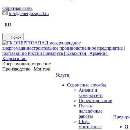
Обратная связь
info@energozapad.ru
RU
Поиск
Энергомашиностроение
Производство | Монтаж
Услуги
Сервисные службы
Анализ и
замеры сети
Проектирование
Пуско-
наладочные
работы
Предпри
Шеф-
монтажные
О