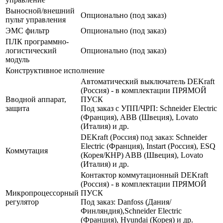
Выносной/внешний
Опционально (под заказ)
пульт управления
ЭМС фильтр
Опционально (под заказ)
ПЛК программно-
логистический
Опционально (под заказ)
модуль
Конструктивное исполнение
Автоматический выключатель DEKraft
(Россия) - в комплектации ПРЯМОЙ
Вводной аппарат,
ПУСК
защита
Под заказ с УПП/ЧРП: Schneider Electric
(Франция), ABB (Швеция), Lovato
(Италия) и др.
DEKraft (Россия) под заказ: Schneider
Electric (Франция), Instart (Россия), ESQ
Коммутация
(Корея/КНР) ABB (Швеция), Lovato
(Италия) и др.
Контактор коммутационный DEKraft
(Россия) - в комплектации ПРЯМОЙ
Микропроцессорный
ПУСК
регулятор
Под заказ: Danfoss (Дания/
Финляндия),Schneider Electric
(Франция), Hyundai (Корея) и др.