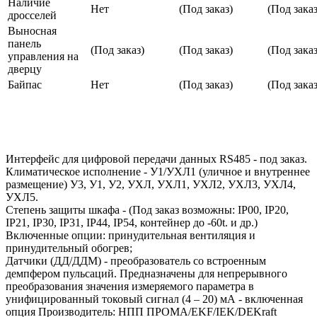
Наличие
Нет
(Под заказ)
(Под заказ
дросселей
Выносная
панель
(Под заказ)
(Под заказ)
(Под заказ
управления на
дверцу
Байпас
Нет
(Под заказ)
(Под заказ
Интерфейс для цифровой передачи данных RS485 - под заказ.
Климатическое исполнение - У1/УХЛ1 (уличное и внутреннее
размещение) У3, У1, У2, УХЛ, УХЛ1, УХЛ2, УХЛ3, УХЛ4,
УХЛ5.
Степень защиты шкафа - (Под заказ возможны: IP00, IP20,
IP21, IP30, IP31, IP44, IP54, контейнер до -60t. и др.)
Включенные опции: принудительная вентиляция и
принудительный обогрев;
Датчики (ДД/ДДМ) - преобразователь со встроенным
демпфером пульсаций. Предназначены для непрерывного
преобразования значения измеряемого параметра в
унифицированный токовый сигнал (4 – 20) мА - включенная
опция Производитель: НПП ПРОМА/EKF/IEK/DEKraft