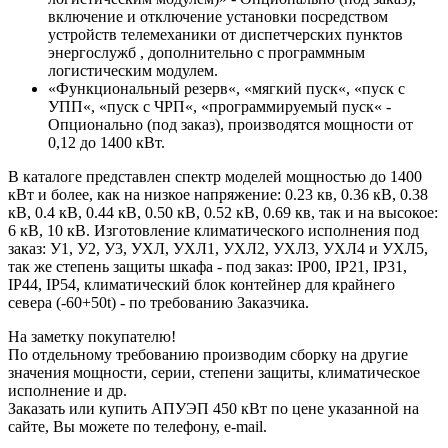
включение и отключение установки посредством
устройств телемеханики от диспетчерских пунктов
энергослужб , дополнительно с программным
логистическим модулем.
«Функциональный резерв«, «мягкий пуск«, «пуск с
УПП«, «пуск с ЧРП«, «программируемый пуск« -
Опционально (под заказ), производятся мощности от
0,12 до 1400 кВт.
В каталоге представлен спектр моделей мощностью до 1400
кВт и более, как на низкое напряжение: 0.23 кв, 0.36 кВ, 0.38
кВ, 0.4 кВ, 0.44 кВ, 0.50 кВ, 0.52 кВ, 0.69 кв, так и на высокое:
6 кВ, 10 кВ. Изготовление климатического исполнения под
заказ: У1, У2, У3, УХЛ, УХЛ1, УХЛ2, УХЛ3, УХЛ4 и УХЛ5,
так же степень защиты шкафа - под заказ: IP00, IP21, IP31,
IP44, IP54, климатический блок контейнер для крайнего
севера (-60+50t) - по требованию Заказчика.
На заметку покупателю!
По отдельному требованию производим сборку на другие
значения мощности, серии, степени защиты, климатическое
исполнение и др.
Заказать или купить АПУЭП 450 кВт по цене указанной на
сайте, Вы можете по телефону, e-mail.