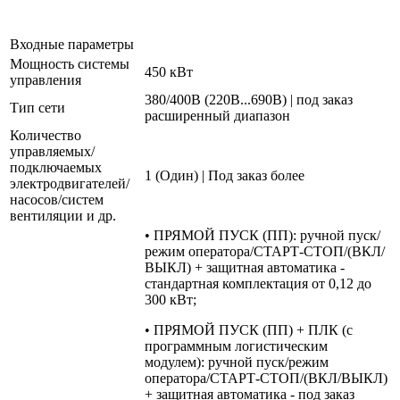
Входные параметры
Мощность системы
450 кВт
управления
380/400В (220В...690В) | под заказ
Тип сети
расширенный диапазон
Количество
управляемых/
подключаемых
1 (Один) | Под заказ более
электродвигателей/
насосов/систем
вентиляции и др.
• ПРЯМОЙ ПУСК (ПП): ручной пуск/
режим оператора/СТАРТ-СТОП/(ВКЛ/
ВЫКЛ) + защитная автоматика -
стандартная комплектация от 0,12 до
300 кВт;
• ПРЯМОЙ ПУСК (ПП) + ПЛК (с
программным логистическим
модулем): ручной пуск/режим
оператора/СТАРТ-СТОП/(ВКЛ/ВЫКЛ)
+ защитная автоматика - под заказ