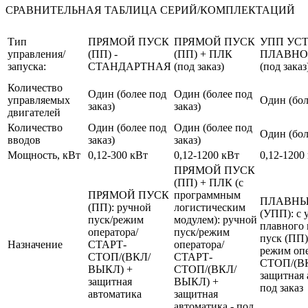
СРАВНИТЕЛЬНАЯ ТАБЛИЦА СЕРИЙ/КОМПЛЕКТАЦИЙ
Тип
ПРЯМОЙ ПУСК
ПРЯМОЙ ПУСК
УПП УС
управления/
(ПП) -
(ПП) + ПЛК
ПЛАВНО
запуска:
СТАНДАРТНАЯ
(под заказ)
(под заказ
Количество
Один (более под
Один (более под
управляемых
Один (бол
заказ)
заказ)
двигателей
Количество
Один (более под
Один (более под
Один (бол
вводов
заказ)
заказ)
Мощность, кВт
0,12-300 кВт
0,12-1200 кВт
0,12-1200
ПРЯМОЙ ПУСК
(ПП) + ПЛК (с
ПРЯМОЙ ПУСК
программным
ПЛАВНЫ
(ПП): ручной
логистическим
(УПП): с 
пуск/режим
модулем): ручной
плавного 
оператора/
пуск/режим
пуск (ПП)
Назначение
СТАРТ-
оператора/
режим оп
СТОП/(ВКЛ/
СТАРТ-
СТОП/(В
ВЫКЛ) +
СТОП/(ВКЛ/
защитная 
защитная
ВЫКЛ) +
под заказ
автоматика
защитная
автоматика - под