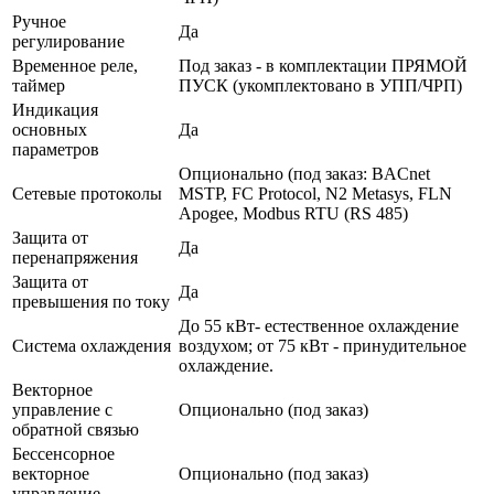
Ручное
Да
регулирование
Временное реле,
Под заказ - в комплектации ПРЯМОЙ
таймер
ПУСК (укомплектовано в УПП/ЧРП)
Индикация
основных
Да
параметров
Опционально (под заказ: BACnet
Сетевые протоколы
MSTP, FC Protocol, N2 Metasys, FLN
Apogee, Modbus RTU (RS 485)
Защита от
Да
перенапряжения
Защита от
Да
превышения по току
До 55 кВт- естественное охлаждение
Система охлаждения
воздухом; от 75 кВт - принудительное
охлаждение.
Векторное
управление с
Опционально (под заказ)
обратной связью
Бессенсорное
векторное
Опционально (под заказ)
управление