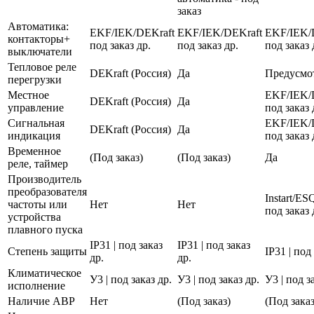
заказ
Автоматика:
EKF/IEK/DEKraft
EKF/IEK/DEKraft
EKF/IEK/
контакторы+
под заказ др.
под заказ др.
под заказ 
выключатели
Тепловое реле
DEKraft (Россия)
Да
Предусмо
перегрузки
Местное
EKF/IEK/
DEKraft (Россия)
Да
управление
под заказ 
Сигнальная
EKF/IEK/
DEKraft (Россия)
Да
индикация
под заказ 
Временное
(Под заказ)
(Под заказ)
Да
реле, таймер
Производитель
преобразователя
Instart/E
частоты или
Нет
Нет
под заказ 
устройства
плавного пуска
IP31 | под заказ
IP31 | под заказ
Степень защиты
IP31 | под
др.
др.
Климатическое
У3 | под заказ др.
У3 | под заказ др.
У3 | под з
исполнение
Наличие АВР
Нет
(Под заказ)
(Под заказ