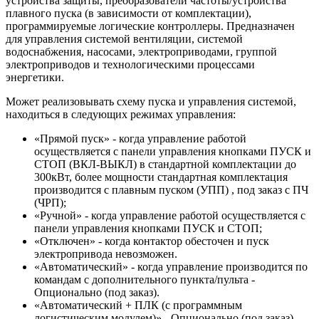
устройства защиты, преобразователи частоты/устройства
плавного пуска (в зависимости от комплектации),
программируемые логические контроллеры. Предназначен
для управления системой вентиляции, системой
водоснабжения, насосами, электроприводами, группой
электроприводов и технологическими процессами
энергетики.
Может реализовывать схему пуска и управления системой,
находиться в следующих режимах управления:
«Прямой пуск» - когда управление работой
осуществляется с панели управления кнопками ПУСК и
СТОП (ВКЛ-ВЫКЛ) в стандартной комплектации до
300кВт, более мощности стандартная комплектация
производится с плавным пуском (УПП) , под заказ с ПЧ
(ЧРП);
«Ручной» - когда управление работой осуществляется с
панели управления кнопками ПУСК и СТОП;
«Отключен» - когда контактор обесточен и пуск
электропривода невозможен.
«Автоматический» - когда управление производится по
командам с дополнительного пункта/пульта -
Опционально (под заказ).
«Автоматический + ПЛК (с программным
логистическим модулем)» - Опционально (под заказ),