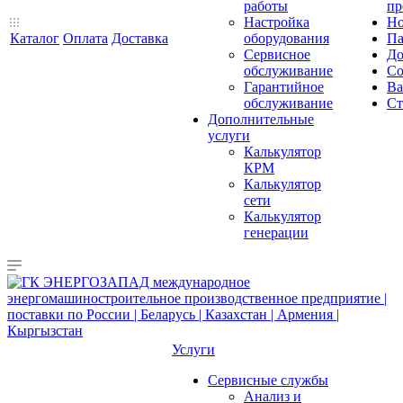
работы
пр
Настройка
Но
Каталог
Оплата
Доставка
оборудования
Па
Сервисное
До
обслуживание
Со
Гарантийное
Ва
обслуживание
Ст
Дополнительные
услуги
Калькулятор
КРМ
Калькулятор
сети
Калькулятор
генерации
Услуги
Сервисные службы
Анализ и