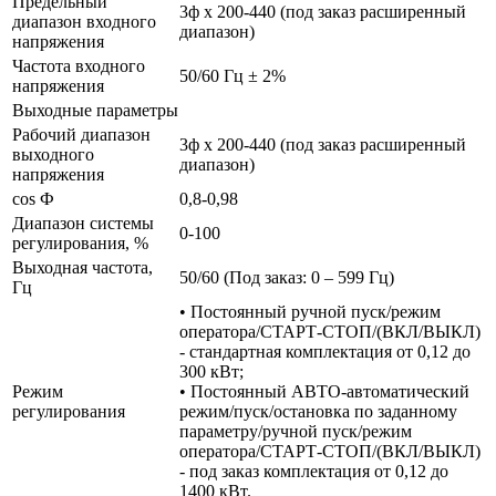
Предельный
3ф х 200-440 (под заказ расширенный
диапазон входного
диапазон)
напряжения
Частота входного
50/60 Гц ± 2%
напряжения
Выходные параметры
Рабочий диапазон
3ф х 200-440 (под заказ расширенный
выходного
диапазон)
напряжения
cos Ф
0,8-0,98
Диапазон системы
0-100
регулирования, %
Выходная частота,
50/60 (Под заказ: 0 – 599 Гц)
Гц
• Постоянный ручной пуск/режим
оператора/СТАРТ-СТОП/(ВКЛ/ВЫКЛ)
- стандартная комплектация от 0,12 до
300 кВт;
Режим
• Постоянный АВТО-автоматический
регулирования
режим/пуск/остановка по заданному
параметру/ручной пуск/режим
оператора/СТАРТ-СТОП/(ВКЛ/ВЫКЛ)
- под заказ комплектация от 0,12 до
1400 кВт.