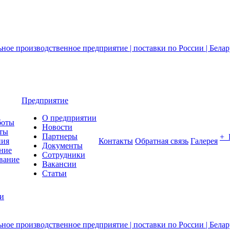
Предприятие
О предприятии
боты
Новости
ты
Партнеры
+
ния
Контакты
Обратная связь
Галерея
Документы
ние
Сотрудники
вание
Вакансии
Статьи
ии