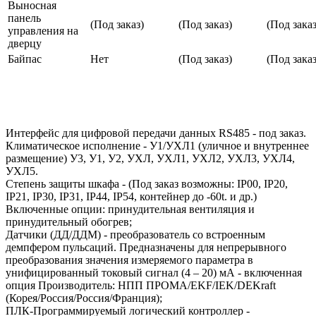
Выносная
панель
(Под заказ)
(Под заказ)
(Под заказ
управления на
дверцу
Байпас
Нет
(Под заказ)
(Под заказ
Интерфейс для цифровой передачи данных RS485 - под заказ.
Климатическое исполнение - У1/УХЛ1 (уличное и внутреннее
размещение) У3, У1, У2, УХЛ, УХЛ1, УХЛ2, УХЛ3, УХЛ4,
УХЛ5.
Степень защиты шкафа - (Под заказ возможны: IP00, IP20,
IP21, IP30, IP31, IP44, IP54, контейнер до -60t. и др.)
Включенные опции: принудительная вентиляция и
принудительный обогрев;
Датчики (ДД/ДДМ) - преобразователь со встроенным
демпфером пульсаций. Предназначены для непрерывного
преобразования значения измеряемого параметра в
унифицированный токовый сигнал (4 – 20) мА - включенная
опция Производитель: НПП ПРОМА/EKF/IEK/DEKraft
(Корея/Россия/Россия/Франция);
ПЛК-Программируемый логический контроллер -