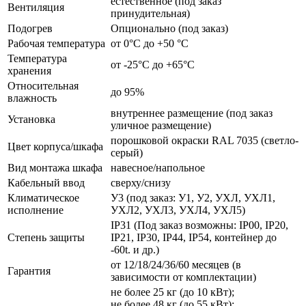
естественное (под заказ
Вентиляция
принудительная)
Подогрев
Опционально (под заказ)
Рабочая температура
от 0°C до +50 °C
Температура
от -25°C до +65°C
хранения
Относительная
до 95%
влажность
внутреннее размещение (под заказ
Установка
уличное размещение)
порошковой окраски RAL 7035 (светло-
Цвет корпуса/шкафа
серый)
Вид монтажа шкафа
навесное/напольное
Кабельный ввод
сверху/снизу
Климатическое
У3 (под заказ: У1, У2, УХЛ, УХЛ1,
исполнение
УХЛ2, УХЛ3, УХЛ4, УХЛ5)
IP31 (Под заказ возможны: IP00, IP20,
Степень защиты
IP21, IP30, IP44, IP54, контейнер до
-60t. и др.)
от 12/18/24/36/60 месяцев (в
Гарантия
зависимости от комплектации)
не более 25 кг (до 10 кВт);
не более 48 кг (до 55 кВт);