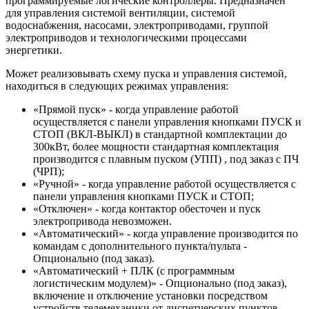
программируемые логические контроллеры. Предназначен
для управления системой вентиляции, системой
водоснабжения, насосами, электроприводами, группой
электроприводов и технологическими процессами
энергетики.
Может реализовывать схему пуска и управления системой,
находиться в следующих режимах управления:
«Прямой пуск» - когда управление работой
осуществляется с панели управления кнопками ПУСК и
СТОП (ВКЛ-ВЫКЛ) в стандартной комплектации до
300кВт, более мощности стандартная комплектация
производится с плавным пуском (УПП) , под заказ с ПЧ
(ЧРП);
«Ручной» - когда управление работой осуществляется с
панели управления кнопками ПУСК и СТОП;
«Отключен» - когда контактор обесточен и пуск
электропривода невозможен.
«Автоматический» - когда управление производится по
командам с дополнительного пункта/пульта -
Опционально (под заказ).
«Автоматический + ПЛК (с программным
логистическим модулем)» - Опционально (под заказ),
включение и отключение установки посредством
устройств телемеханики от диспетчерских пунктов