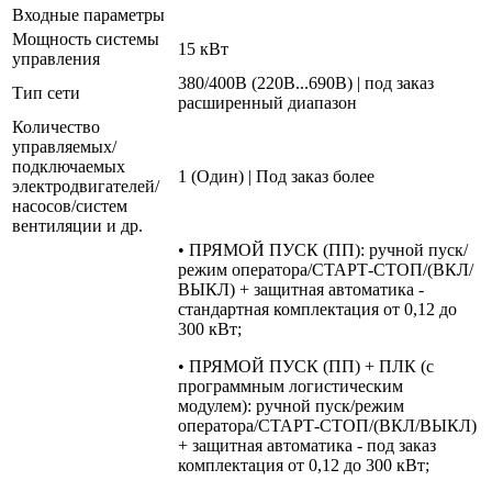
Входные параметры
Мощность системы
15 кВт
управления
380/400В (220В...690В) | под заказ
Тип сети
расширенный диапазон
Количество
управляемых/
подключаемых
1 (Один) | Под заказ более
электродвигателей/
насосов/систем
вентиляции и др.
• ПРЯМОЙ ПУСК (ПП): ручной пуск/
режим оператора/СТАРТ-СТОП/(ВКЛ/
ВЫКЛ) + защитная автоматика -
стандартная комплектация от 0,12 до
300 кВт;
• ПРЯМОЙ ПУСК (ПП) + ПЛК (с
программным логистическим
модулем): ручной пуск/режим
оператора/СТАРТ-СТОП/(ВКЛ/ВЫКЛ)
+ защитная автоматика - под заказ
комплектация от 0,12 до 300 кВт;