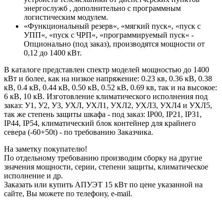
энергослужб , дополнительно с программным
логистическим модулем.
«Функциональный резерв«, «мягкий пуск«, «пуск с
УПП«, «пуск с ЧРП«, «программируемый пуск« -
Опционально (под заказ), производятся мощности от
0,12 до 1400 кВт.
В каталоге представлен спектр моделей мощностью до 1400
кВт и более, как на низкое напряжение: 0.23 кв, 0.36 кВ, 0.38
кВ, 0.4 кВ, 0.44 кВ, 0.50 кВ, 0.52 кВ, 0.69 кв, так и на высокое:
6 кВ, 10 кВ. Изготовление климатического исполнения под
заказ: У1, У2, У3, УХЛ, УХЛ1, УХЛ2, УХЛ3, УХЛ4 и УХЛ5,
так же степень защиты шкафа - под заказ: IP00, IP21, IP31,
IP44, IP54, климатический блок контейнер для крайнего
севера (-60+50t) - по требованию Заказчика.
На заметку покупателю!
По отдельному требованию производим сборку на другие
значения мощности, серии, степени защиты, климатическое
исполнение и др.
Заказать или купить АПУЭТ 15 кВт по цене указанной на
сайте, Вы можете по телефону, e-mail.