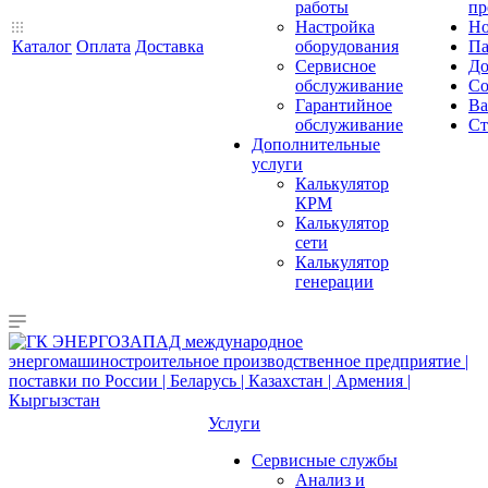
работы
пр
Настройка
Но
Каталог
Оплата
Доставка
оборудования
Па
Сервисное
До
обслуживание
Со
Гарантийное
Ва
обслуживание
Ст
Дополнительные
услуги
Калькулятор
КРМ
Калькулятор
сети
Калькулятор
генерации
Услуги
Сервисные службы
Анализ и