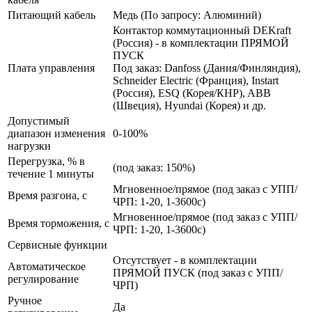
Питающий кабель
Медь (По запросу: Алюминий)
Контактор коммутационный DEKraft
(Россия) - в комплектации ПРЯМОЙ
ПУСК
Плата управления
Под заказ: Danfoss (Дания/Финляндия),
Schneider Electric (Франция), Instart
(Россия), ESQ (Корея/КНР), ABB
(Швеция), Hyundai (Корея) и др.
Допустимый
диапазон изменения
0-100%
нагрузки
Перегрузка, % в
(под заказ: 150%)
течение 1 минуты
Мгновенное/прямое (под заказ с УПП/
Время разгона, с
ЧРП: 1-20, 1-3600с)
Мгновенное/прямое (под заказ с УПП/
Время торможения, с
ЧРП: 1-20, 1-3600с)
Сервисные функции
Отсутствует - в комплектации
Автоматическое
ПРЯМОЙ ПУСК (под заказ с УПП/
регулирование
ЧРП)
Ручное
Да