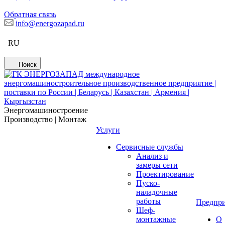
Обратная связь
info@energozapad.ru
RU
Поиск
Энергомашиностроение
Производство | Монтаж
Услуги
Сервисные службы
Анализ и
замеры сети
Проектирование
Пуско-
наладочные
работы
Предпри
Шеф-
монтажные
О