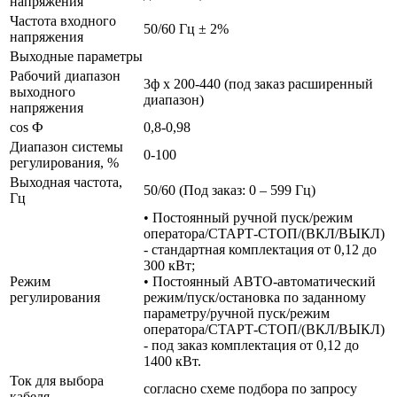
напряжения
Частота входного
50/60 Гц ± 2%
напряжения
Выходные параметры
Рабочий диапазон
3ф х 200-440 (под заказ расширенный
выходного
диапазон)
напряжения
cos Ф
0,8-0,98
Диапазон системы
0-100
регулирования, %
Выходная частота,
50/60 (Под заказ: 0 – 599 Гц)
Гц
• Постоянный ручной пуск/режим
оператора/СТАРТ-СТОП/(ВКЛ/ВЫКЛ)
- стандартная комплектация от 0,12 до
300 кВт;
Режим
• Постоянный АВТО-автоматический
регулирования
режим/пуск/остановка по заданному
параметру/ручной пуск/режим
оператора/СТАРТ-СТОП/(ВКЛ/ВЫКЛ)
- под заказ комплектация от 0,12 до
1400 кВт.
Ток для выбора
согласно схеме подбора по запросу
кабеля