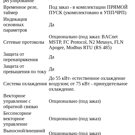
регулирование
Временное реле,
Под заказ - в комплектации ПРЯМОЙ
таймер
ПУСК (укомплектовано в УПП/ЧРП)
Индикация
основных
Да
параметров
Опционально (под заказ: BACnet
Сетевые протоколы
MSTP, FC Protocol, N2 Metasys, FLN
Apogee, Modbus RTU (RS 485)
Защита от
Да
перенапряжения
Защита от
Да
превышения по току
До 55 кВт- естественное охлаждение
Система охлаждения
воздухом; от 75 кВт - принудительное
охлаждение.
Векторное
управление с
Опционально (под заказ)
обратной связью
Бессенсорное
векторное
Опционально (под заказ)
управление
Выносной/внешний
Опционально (под заказ)