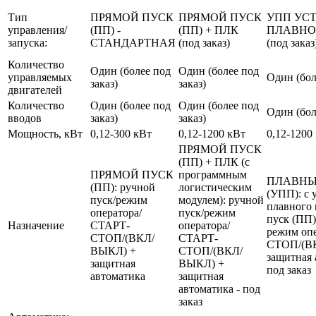
Тип
ПРЯМОЙ ПУСК
ПРЯМОЙ ПУСК
УПП УС
управления/
(ПП) -
(ПП) + ПЛК
ПЛАВНО
запуска:
СТАНДАРТНАЯ
(под заказ)
(под заказ
Количество
Один (более под
Один (более под
управляемых
Один (бол
заказ)
заказ)
двигателей
Количество
Один (более под
Один (более под
Один (бол
вводов
заказ)
заказ)
Мощность, кВт
0,12-300 кВт
0,12-1200 кВт
0,12-1200
ПРЯМОЙ ПУСК
(ПП) + ПЛК (с
ПРЯМОЙ ПУСК
программным
ПЛАВНЫ
(ПП): ручной
логистическим
(УПП): с 
пуск/режим
модулем): ручной
плавного 
оператора/
пуск/режим
пуск (ПП)
Назначение
СТАРТ-
оператора/
режим оп
СТОП/(ВКЛ/
СТАРТ-
СТОП/(В
ВЫКЛ) +
СТОП/(ВКЛ/
защитная 
защитная
ВЫКЛ) +
под заказ
автоматика
защитная
автоматика - под
заказ