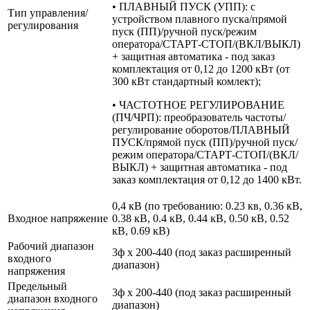
• ПЛАВНЫЙ ПУСК (УПП): с
Тип управления/
устройством плавного пуска/прямой
регулирования
пуск (ПП)/ручной пуск/режим
оператора/СТАРТ-СТОП/(ВКЛ/ВЫКЛ)
+ защитная автоматика - под заказ
комплектация от 0,12 до 1200 кВт (от
300 кВт стандартный комлект);
• ЧАСТОТНОЕ РЕГУЛИРОВАНИЕ
(ПЧ/ЧРП): преобразователь частоты/
регулирование оборотов/ПЛАВНЫЙ
ПУСК/прямой пуск (ПП)/ручной пуск/
режим оператора/СТАРТ-СТОП/(ВКЛ/
ВЫКЛ) + защитная автоматика - под
заказ комплектация от 0,12 до 1400 кВт.
0,4 кВ (по требованию: 0.23 кв, 0.36 кВ,
Входное напряжение
0.38 кВ, 0.4 кВ, 0.44 кВ, 0.50 кВ, 0.52
кВ, 0.69 кВ)
Рабочий диапазон
3ф х 200-440 (под заказ расширенный
входного
диапазон)
напряжения
Предельный
3ф х 200-440 (под заказ расширенный
диапазон входного
диапазон)