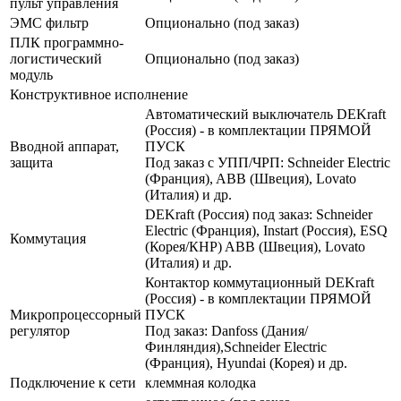
пульт управления
ЭМС фильтр
Опционально (под заказ)
ПЛК программно-
логистический
Опционально (под заказ)
модуль
Конструктивное исполнение
Автоматический выключатель DEKraft
(Россия) - в комплектации ПРЯМОЙ
Вводной аппарат,
ПУСК
защита
Под заказ с УПП/ЧРП: Schneider Electric
(Франция), ABB (Швеция), Lovato
(Италия) и др.
DEKraft (Россия) под заказ: Schneider
Electric (Франция), Instart (Россия), ESQ
Коммутация
(Корея/КНР) ABB (Швеция), Lovato
(Италия) и др.
Контактор коммутационный DEKraft
(Россия) - в комплектации ПРЯМОЙ
Микропроцессорный
ПУСК
регулятор
Под заказ: Danfoss (Дания/
Финляндия),Schneider Electric
(Франция), Hyundai (Корея) и др.
Подключение к сети
клеммная колодка