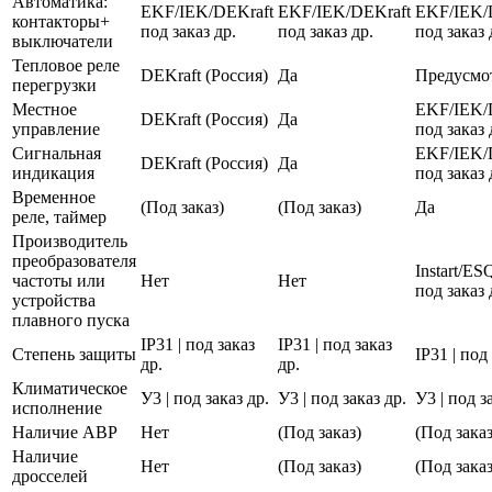
Автоматика:
EKF/IEK/DEKraft
EKF/IEK/DEKraft
EKF/IEK/
контакторы+
под заказ др.
под заказ др.
под заказ 
выключатели
Тепловое реле
DEKraft (Россия)
Да
Предусмо
перегрузки
Местное
EKF/IEK/
DEKraft (Россия)
Да
управление
под заказ 
Сигнальная
EKF/IEK/
DEKraft (Россия)
Да
индикация
под заказ 
Временное
(Под заказ)
(Под заказ)
Да
реле, таймер
Производитель
преобразователя
Instart/E
частоты или
Нет
Нет
под заказ 
устройства
плавного пуска
IP31 | под заказ
IP31 | под заказ
Степень защиты
IP31 | под
др.
др.
Климатическое
У3 | под заказ др.
У3 | под заказ др.
У3 | под з
исполнение
Наличие АВР
Нет
(Под заказ)
(Под заказ
Наличие
Нет
(Под заказ)
(Под заказ
дросселей