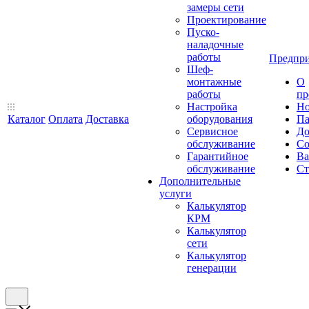
замеры сети
Проектирование
Пуско-
наладочные
работы
Предпри
Шеф-
монтажные
О
работы
пр
Настройка
Но
Каталог
Оплата
Доставка
оборудования
Па
Сервисное
До
обслуживание
Со
Гарантийное
Ва
обслуживание
Ст
Дополнительные
услуги
Калькулятор
КРМ
Калькулятор
сети
Калькулятор
генерации