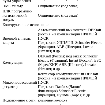
пульт управления
ЭМС фильтр
Опционально (под заказ)
ПЛК программно-
логистический
Опционально (под заказ)
модуль
Конструктивное исполнение
Автоматический выключатель DEKraft
(Россия) - в комплектации ПРЯМОЙ
Вводной аппарат,
ПУСК
защита
Под заказ с УПП/ЧРП: Schneider Electric
(Франция), ABB (Швеция), Lovato
(Италия) и др.
DEKraft (Россия) под заказ: Schneider
Electric (Франция), Instart (Россия), ESQ
Коммутация
(Корея/КНР) ABB (Швеция), Lovato
(Италия) и др.
Контактор коммутационный DEKraft
(Россия) - в комплектации ПРЯМОЙ
Микропроцессорный
ПУСК
регулятор
Под заказ: Danfoss (Дания/
Финляндия),Schneider Electric
(Франция), Hyundai (Корея) и др.
Подключение к сети
клеммная колодка