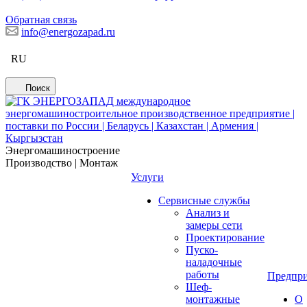
Обратная связь
info@energozapad.ru
RU
Поиск
Энергомашиностроение
Производство | Монтаж
Услуги
Сервисные службы
Анализ и
замеры сети
Проектирование
Пуско-
наладочные
работы
Предпри
Шеф-
монтажные
О