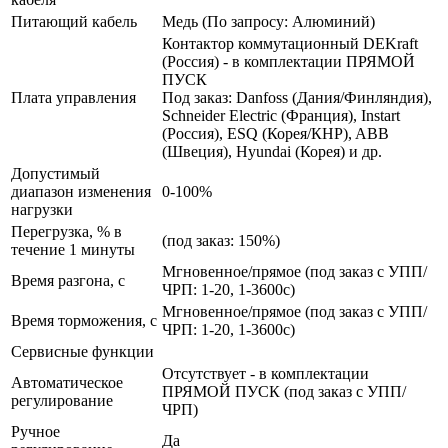
Питающий кабель
Медь (По запросу: Алюминий)
Контактор коммутационный DEKraft
(Россия) - в комплектации ПРЯМОЙ
ПУСК
Плата управления
Под заказ: Danfoss (Дания/Финляндия),
Schneider Electric (Франция), Instart
(Россия), ESQ (Корея/КНР), ABB
(Швеция), Hyundai (Корея) и др.
Допустимый
диапазон изменения
0-100%
нагрузки
Перегрузка, % в
(под заказ: 150%)
течение 1 минуты
Мгновенное/прямое (под заказ с УПП/
Время разгона, с
ЧРП: 1-20, 1-3600с)
Мгновенное/прямое (под заказ с УПП/
Время торможения, с
ЧРП: 1-20, 1-3600с)
Сервисные функции
Отсутствует - в комплектации
Автоматическое
ПРЯМОЙ ПУСК (под заказ с УПП/
регулирование
ЧРП)
Ручное
Да