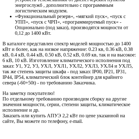
энергослужб , дополнительно с программным
логистическим модулем.
«Функциональный резерв«, «мягкий пуск«, «пуск с
УПП«, «пуск с ЧРП«, «программируемый пуск« -
Опционально (под заказ), производятся мощности от
0,12 до 1400 кВт.
В каталоге представлен спектр моделей мощностью до 1400
кВт и более, как на низкое напряжение: 0.23 кв, 0.36 кВ, 0.38
кВ, 0.4 кВ, 0.44 кВ, 0.50 кВ, 0.52 кВ, 0.69 кв, так и на высокое:
6 кВ, 10 кВ. Изготовление климатического исполнения под
заказ: У1, У2, У3, УХЛ, УХЛ1, УХЛ2, УХЛ3, УХЛ4 и УХЛ5,
так же степень защиты шкафа - под заказ: IP00, IP21, IP31,
IP44, IP54, климатический блок контейнер для крайнего
севера (-60+50t) - по требованию Заказчика.
На заметку покупателю!
По отдельному требованию производим сборку на другие
значения мощности, серии, степени защиты, климатическое
исполнение и др.
Заказать или купить АПУЭ 2,2 кВт по цене указанной на
сайте, Вы можете по телефону, e-mail.