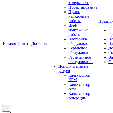
замеры сети
Проектирование
Пуско-
наладочные
работы
Предпри
Шеф-
монтажные
О
работы
пр
Настройка
Но
Каталог
Оплата
Доставка
оборудования
Па
Сервисное
До
обслуживание
Со
Гарантийное
Ва
обслуживание
Ст
Дополнительные
услуги
Калькулятор
КРМ
Калькулятор
сети
Калькулятор
генерации