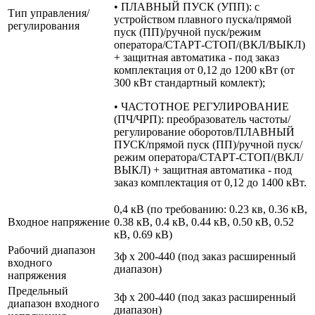
• ПЛАВНЫЙ ПУСК (УПП): с
Тип управления/
устройством плавного пуска/прямой
регулирования
пуск (ПП)/ручной пуск/режим
оператора/СТАРТ-СТОП/(ВКЛ/ВЫКЛ)
+ защитная автоматика - под заказ
комплектация от 0,12 до 1200 кВт (от
300 кВт стандартный комлект);
• ЧАСТОТНОЕ РЕГУЛИРОВАНИЕ
(ПЧ/ЧРП): преобразователь частоты/
регулирование оборотов/ПЛАВНЫЙ
ПУСК/прямой пуск (ПП)/ручной пуск/
режим оператора/СТАРТ-СТОП/(ВКЛ/
ВЫКЛ) + защитная автоматика - под
заказ комплектация от 0,12 до 1400 кВт.
0,4 кВ (по требованию: 0.23 кв, 0.36 кВ,
Входное напряжение
0.38 кВ, 0.4 кВ, 0.44 кВ, 0.50 кВ, 0.52
кВ, 0.69 кВ)
Рабочий диапазон
3ф х 200-440 (под заказ расширенный
входного
диапазон)
напряжения
Предельный
3ф х 200-440 (под заказ расширенный
диапазон входного
диапазон)