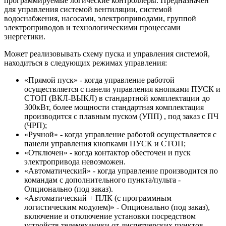
программируемые логические контроллеры. Предназначен
для управления системой вентиляции, системой
водоснабжения, насосами, электроприводами, группой
электроприводов и технологическими процессами
энергетики.
Может реализовывать схему пуска и управления системой,
находиться в следующих режимах управления:
«Прямой пуск» - когда управление работой
осуществляется с панели управления кнопками ПУСК и
СТОП (ВКЛ-ВЫКЛ) в стандартной комплектации до
300кВт, более мощности стандартная комплектация
производится с плавным пуском (УПП) , под заказ с ПЧ
(ЧРП);
«Ручной» - когда управление работой осуществляется с
панели управления кнопками ПУСК и СТОП;
«Отключен» - когда контактор обесточен и пуск
электропривода невозможен.
«Автоматический» - когда управление производится по
командам с дополнительного пункта/пульта -
Опционально (под заказ).
«Автоматический + ПЛК (с программным
логистическим модулем)» - Опционально (под заказ),
включение и отключение установки посредством
устройств телемеханики от диспетчерских пунктов