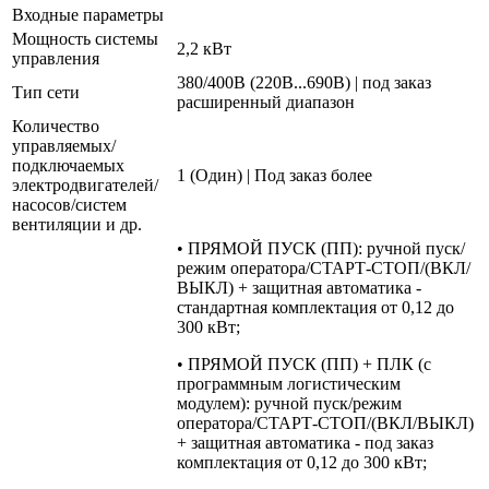
Входные параметры
Мощность системы
2,2 кВт
управления
380/400В (220В...690В) | под заказ
Тип сети
расширенный диапазон
Количество
управляемых/
подключаемых
1 (Один) | Под заказ более
электродвигателей/
насосов/систем
вентиляции и др.
• ПРЯМОЙ ПУСК (ПП): ручной пуск/
режим оператора/СТАРТ-СТОП/(ВКЛ/
ВЫКЛ) + защитная автоматика -
стандартная комплектация от 0,12 до
300 кВт;
• ПРЯМОЙ ПУСК (ПП) + ПЛК (с
программным логистическим
модулем): ручной пуск/режим
оператора/СТАРТ-СТОП/(ВКЛ/ВЫКЛ)
+ защитная автоматика - под заказ
комплектация от 0,12 до 300 кВт;