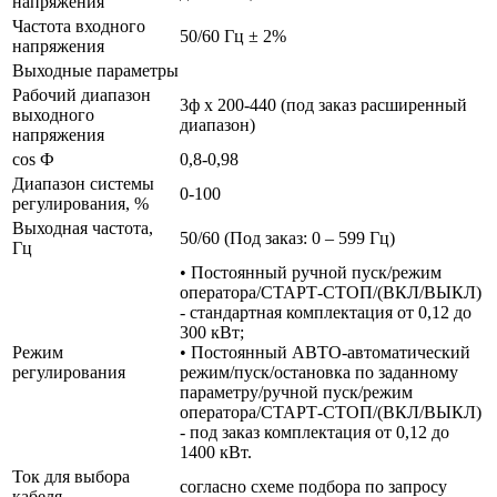
напряжения
Частота входного
50/60 Гц ± 2%
напряжения
Выходные параметры
Рабочий диапазон
3ф х 200-440 (под заказ расширенный
выходного
диапазон)
напряжения
cos Ф
0,8-0,98
Диапазон системы
0-100
регулирования, %
Выходная частота,
50/60 (Под заказ: 0 – 599 Гц)
Гц
• Постоянный ручной пуск/режим
оператора/СТАРТ-СТОП/(ВКЛ/ВЫКЛ)
- стандартная комплектация от 0,12 до
300 кВт;
Режим
• Постоянный АВТО-автоматический
регулирования
режим/пуск/остановка по заданному
параметру/ручной пуск/режим
оператора/СТАРТ-СТОП/(ВКЛ/ВЫКЛ)
- под заказ комплектация от 0,12 до
1400 кВт.
Ток для выбора
согласно схеме подбора по запросу
кабеля