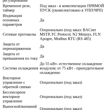
регулирование
Временное реле,
Под заказ - в комплектации ПРЯМОЙ
таймер
ПУСК (укомплектовано в УПП/ЧРП)
Индикация
основных
Да
параметров
Опционально (под заказ: BACnet
Сетевые протоколы
MSTP, FC Protocol, N2 Metasys, FLN
Apogee, Modbus RTU (RS 485)
Защита от
Да
перенапряжения
Защита от
Да
превышения по току
До 55 кВт- естественное охлаждение
Система охлаждения
воздухом; от 75 кВт - принудительное
охлаждение.
Векторное
управление с
Опционально (под заказ)
обратной связью
Бессенсорное
векторное
Опционально (под заказ)
управление
Выносной/внешний
Опционально (под заказ)