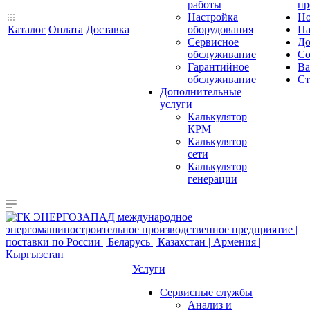
работы
пр
Настройка
Но
Каталог
Оплата
Доставка
оборудования
Па
Сервисное
До
обслуживание
Со
Гарантийное
Ва
обслуживание
Ст
Дополнительные
услуги
Калькулятор
КРМ
Калькулятор
сети
Калькулятор
генерации
Услуги
Сервисные службы
Анализ и