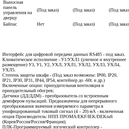
Выносная
панель
(Под заказ)
(Под заказ)
(Под заказ
управления на
дверцу
Байпас
Нет
(Под заказ)
(Под заказ
Интерфейс для цифровой передачи данных RS485 - под заказ.
Климатическое исполнение - У1/УХЛ1 (уличное и внутреннее
размещение) У3, У1, У2, УХЛ, УХЛ1, УХЛ2, УХЛ3, УХЛ4,
УХЛ5.
Степень защиты шкафа - (Под заказ возможны: IP00, IP20,
IP21, IP30, IP31, IP44, IP54, контейнер до -60t. и др.)
Включенные опции: принудительная вентиляция и
принудительный обогрев;
Датчики (ДД/ДДМ) - преобразователь со встроенным
демпфером пульсаций. Предназначены для непрерывного
преобразования значения измеряемого параметра в
унифицированный токовый сигнал (4 – 20) мА - включенная
опция Производитель: НПП ПРОМА/EKF/IEK/DEKraft
(Корея/Россия/Россия/Франция);
ПЛК-Программируемый логический контроллер -