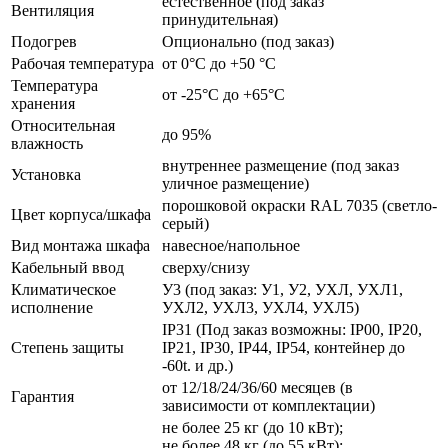
естественное (под заказ
Вентиляция
принудительная)
Подогрев
Опционально (под заказ)
Рабочая температура
от 0°C до +50 °C
Температура
от -25°C до +65°C
хранения
Относительная
до 95%
влажность
внутреннее размещение (под заказ
Установка
уличное размещение)
порошковой окраски RAL 7035 (светло-
Цвет корпуса/шкафа
серый)
Вид монтажа шкафа
навесное/напольное
Кабельный ввод
сверху/снизу
Климатическое
У3 (под заказ: У1, У2, УХЛ, УХЛ1,
исполнение
УХЛ2, УХЛ3, УХЛ4, УХЛ5)
IP31 (Под заказ возможны: IP00, IP20,
Степень защиты
IP21, IP30, IP44, IP54, контейнер до
-60t. и др.)
от 12/18/24/36/60 месяцев (в
Гарантия
зависимости от комплектации)
не более 25 кг (до 10 кВт);
не более 48 кг (до 55 кВт);