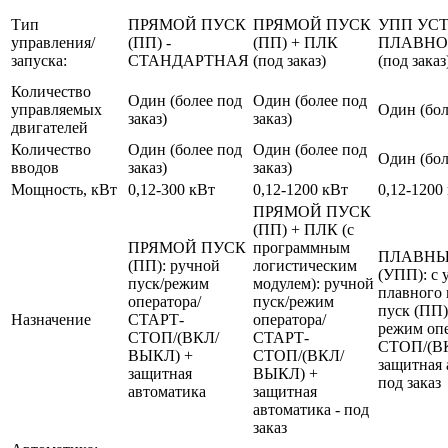
Тип
ПРЯМОЙ ПУСК
ПРЯМОЙ ПУСК
УПП УС
управления/
(ПП) -
(ПП) + ПЛК
ПЛАВНО
запуска:
СТАНДАРТНАЯ
(под заказ)
(под заказ
Количество
Один (более под
Один (более под
управляемых
Один (бол
заказ)
заказ)
двигателей
Количество
Один (более под
Один (более под
Один (бол
вводов
заказ)
заказ)
Мощность, кВт
0,12-300 кВт
0,12-1200 кВт
0,12-1200
ПРЯМОЙ ПУСК
(ПП) + ПЛК (с
ПРЯМОЙ ПУСК
программным
ПЛАВНЫ
(ПП): ручной
логистическим
(УПП): с 
пуск/режим
модулем): ручной
плавного 
оператора/
пуск/режим
пуск (ПП)
Назначение
СТАРТ-
оператора/
режим оп
СТОП/(ВКЛ/
СТАРТ-
СТОП/(В
ВЫКЛ) +
СТОП/(ВКЛ/
защитная 
защитная
ВЫКЛ) +
под заказ
автоматика
защитная
автоматика - под
заказ