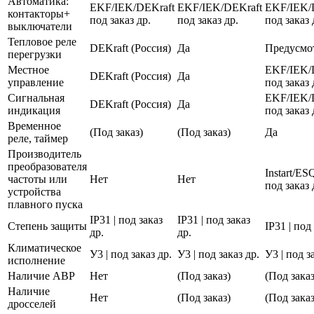
Автоматика:
EKF/IEK/DEKraft
EKF/IEK/DEKraft
EKF/IEK/
контакторы+
под заказ др.
под заказ др.
под заказ 
выключатели
Тепловое реле
DEKraft (Россия)
Да
Предусмо
перегрузки
Местное
EKF/IEK/
DEKraft (Россия)
Да
управление
под заказ 
Сигнальная
EKF/IEK/
DEKraft (Россия)
Да
индикация
под заказ 
Временное
(Под заказ)
(Под заказ)
Да
реле, таймер
Производитель
преобразователя
Instart/E
частоты или
Нет
Нет
под заказ 
устройства
плавного пуска
IP31 | под заказ
IP31 | под заказ
Степень защиты
IP31 | под
др.
др.
Климатическое
У3 | под заказ др.
У3 | под заказ др.
У3 | под з
исполнение
Наличие АВР
Нет
(Под заказ)
(Под заказ
Наличие
Нет
(Под заказ)
(Под заказ
дросселей