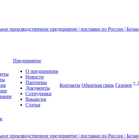
Предприятие
О предприятии
боты
Новости
ты
Партнеры
+
ния
Контакты
Обратная связь
Галерея
Документы
ние
Сотрудники
вание
Вакансии
Статьи
ии