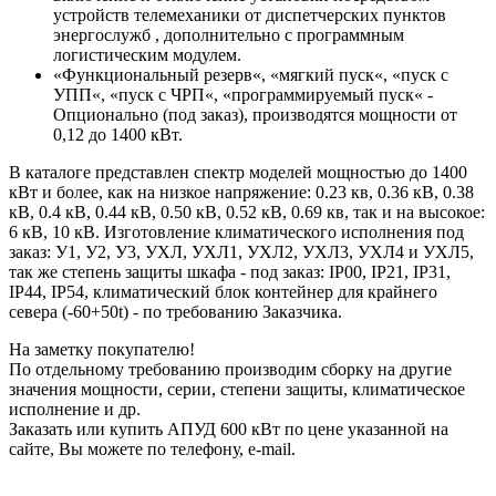
устройств телемеханики от диспетчерских пунктов
энергослужб , дополнительно с программным
логистическим модулем.
«Функциональный резерв«, «мягкий пуск«, «пуск с
УПП«, «пуск с ЧРП«, «программируемый пуск« -
Опционально (под заказ), производятся мощности от
0,12 до 1400 кВт.
В каталоге представлен спектр моделей мощностью до 1400
кВт и более, как на низкое напряжение: 0.23 кв, 0.36 кВ, 0.38
кВ, 0.4 кВ, 0.44 кВ, 0.50 кВ, 0.52 кВ, 0.69 кв, так и на высокое:
6 кВ, 10 кВ. Изготовление климатического исполнения под
заказ: У1, У2, У3, УХЛ, УХЛ1, УХЛ2, УХЛ3, УХЛ4 и УХЛ5,
так же степень защиты шкафа - под заказ: IP00, IP21, IP31,
IP44, IP54, климатический блок контейнер для крайнего
севера (-60+50t) - по требованию Заказчика.
На заметку покупателю!
По отдельному требованию производим сборку на другие
значения мощности, серии, степени защиты, климатическое
исполнение и др.
Заказать или купить АПУД 600 кВт по цене указанной на
сайте, Вы можете по телефону, e-mail.