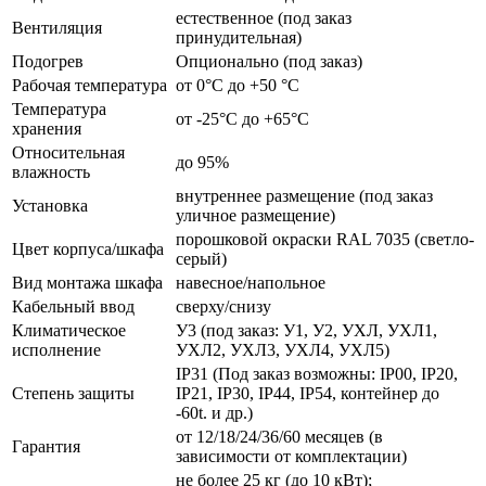
естественное (под заказ
Вентиляция
принудительная)
Подогрев
Опционально (под заказ)
Рабочая температура
от 0°C до +50 °C
Температура
от -25°C до +65°C
хранения
Относительная
до 95%
влажность
внутреннее размещение (под заказ
Установка
уличное размещение)
порошковой окраски RAL 7035 (светло-
Цвет корпуса/шкафа
серый)
Вид монтажа шкафа
навесное/напольное
Кабельный ввод
сверху/снизу
Климатическое
У3 (под заказ: У1, У2, УХЛ, УХЛ1,
исполнение
УХЛ2, УХЛ3, УХЛ4, УХЛ5)
IP31 (Под заказ возможны: IP00, IP20,
Степень защиты
IP21, IP30, IP44, IP54, контейнер до
-60t. и др.)
от 12/18/24/36/60 месяцев (в
Гарантия
зависимости от комплектации)
не более 25 кг (до 10 кВт);