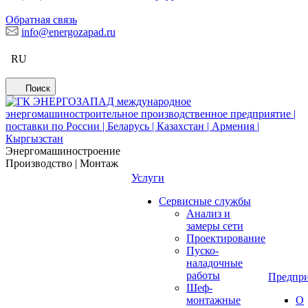
Обратная связь
info@energozapad.ru
RU
Поиск
Энергомашиностроение
Производство | Монтаж
Услуги
Сервисные службы
Анализ и
замеры сети
Проектирование
Пуско-
наладочные
работы
Предпри
Шеф-
монтажные
О