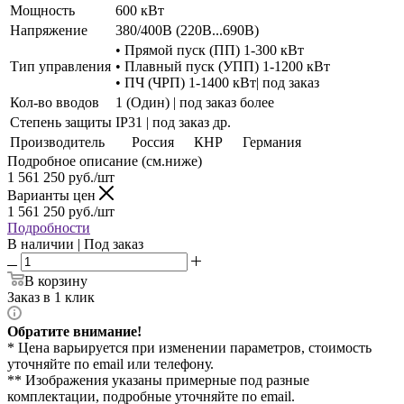
Мощность
600 кВт
Напряжение
380/400В (220В...690В)
• Прямой пуск (ПП) 1-300 кВт
Тип управления
• Плавный пуск (УПП) 1-1200 кВт
• ПЧ (ЧРП) 1-1400 кВт| под заказ
Кол-во вводов
1 (Один) | под заказ более
Степень защиты
IP31 | под заказ др.
Производитель
Россия
КНР
Германия
Подробное описание (см.ниже)
1 561 250
руб./шт
Варианты цен
1 561 250
руб./шт
Подробности
В наличии | Под заказ
В корзину
Заказ в 1 клик
Обратите внимание!
* Цена варьируется при изменении параметров, стоимость
уточняйте по email или телефону.
** Изображения указаны примерные под разные
комплектации, подробные уточняйте по email.