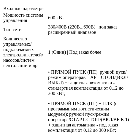
Входные параметры
Мощность системы
600 кВт
управления
380/400В (220В...690В) | под заказ
Тип сети
расширенный диапазон
Количество
управляемых/
подключаемых
1 (Один) | Под заказ более
электродвигателей/
насосов/систем
вентиляции и др.
• ПРЯМОЙ ПУСК (ПП): ручной пуск/
режим оператора/СТАРТ-СТОП/(ВКЛ/
ВЫКЛ) + защитная автоматика -
стандартная комплектация от 0,12 до
300 кВт;
• ПРЯМОЙ ПУСК (ПП) + ПЛК (с
программным логистическим
модулем): ручной пуск/режим
оператора/СТАРТ-СТОП/(ВКЛ/ВЫКЛ)
+ защитная автоматика - под заказ
комплектация от 0,12 до 300 кВт;