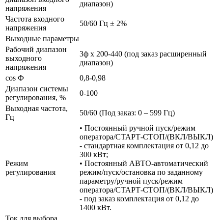
диапазон)
напряжения
Частота входного
50/60 Гц ± 2%
напряжения
Выходные параметры
Рабочий диапазон
3ф х 200-440 (под заказ расширенный
выходного
диапазон)
напряжения
cos Ф
0,8-0,98
Диапазон системы
0-100
регулирования, %
Выходная частота,
50/60 (Под заказ: 0 – 599 Гц)
Гц
• Постоянный ручной пуск/режим
оператора/СТАРТ-СТОП/(ВКЛ/ВЫКЛ)
- стандартная комплектация от 0,12 до
300 кВт;
Режим
• Постоянный АВТО-автоматический
регулирования
режим/пуск/остановка по заданному
параметру/ручной пуск/режим
оператора/СТАРТ-СТОП/(ВКЛ/ВЫКЛ)
- под заказ комплектация от 0,12 до
1400 кВт.
Ток для выбора