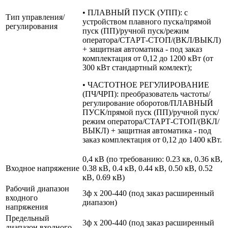
• ПЛАВНЫЙ ПУСК (УПП): с
Тип управления/
устройством плавного пуска/прямой
регулирования
пуск (ПП)/ручной пуск/режим
оператора/СТАРТ-СТОП/(ВКЛ/ВЫКЛ)
+ защитная автоматика - под заказ
комплектация от 0,12 до 1200 кВт (от
300 кВт стандартный комлект);
• ЧАСТОТНОЕ РЕГУЛИРОВАНИЕ
(ПЧ/ЧРП): преобразователь частоты/
регулирование оборотов/ПЛАВНЫЙ
ПУСК/прямой пуск (ПП)/ручной пуск/
режим оператора/СТАРТ-СТОП/(ВКЛ/
ВЫКЛ) + защитная автоматика - под
заказ комплектация от 0,12 до 1400 кВт.
0,4 кВ (по требованию: 0.23 кв, 0.36 кВ,
Входное напряжение
0.38 кВ, 0.4 кВ, 0.44 кВ, 0.50 кВ, 0.52
кВ, 0.69 кВ)
Рабочий диапазон
3ф х 200-440 (под заказ расширенный
входного
диапазон)
напряжения
Предельный
3ф х 200-440 (под заказ расширенный
диапазон входного