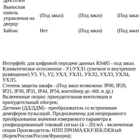
дросселей
Выносная
панель
(Под заказ)
(Под заказ)
(Под заказ
управления на
дверцу
Байпас
Нет
(Под заказ)
(Под заказ
Интерфейс для цифровой передачи данных RS485 - под заказ.
Климатическое исполнение - У1/УХЛ1 (уличное и внутреннее
размещение) У3, У1, У2, УХЛ, УХЛ1, УХЛ2, УХЛ3, УХЛ4,
УХЛ5.
Степень защиты шкафа - (Под заказ возможны: IP00, IP20,
IP21, IP30, IP31, IP44, IP54, контейнер до -60t. и др.)
Включенные опции: принудительная вентиляция и
принудительный обогрев;
Датчики (ДД/ДДМ) - преобразователь со встроенным
демпфером пульсаций. Предназначены для непрерывного
преобразования значения измеряемого параметра в
унифицированный токовый сигнал (4 – 20) мА - включенная
опция Производитель: НПП ПРОМА/EKF/IEK/DEKraft
(Корея/Россия/Россия/Франция);