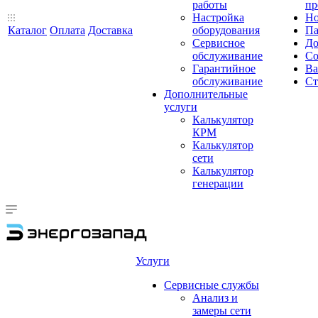
работы
пр
Настройка
Но
Каталог
Оплата
Доставка
оборудования
Па
Сервисное
До
обслуживание
Со
Гарантийное
Ва
обслуживание
Ст
Дополнительные
услуги
Калькулятор
КРМ
Калькулятор
сети
Калькулятор
генерации
Услуги
Сервисные службы
Анализ и
замеры сети