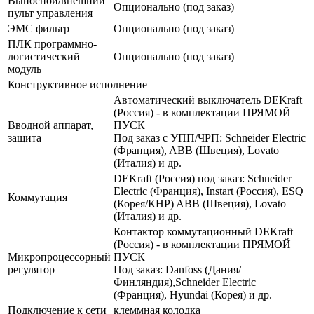
Выносной/внешний
Опционально (под заказ)
пульт управления
ЭМС фильтр
Опционально (под заказ)
ПЛК программно-
логистический
Опционально (под заказ)
модуль
Конструктивное исполнение
Автоматический выключатель DEKraft
(Россия) - в комплектации ПРЯМОЙ
Вводной аппарат,
ПУСК
защита
Под заказ с УПП/ЧРП: Schneider Electric
(Франция), ABB (Швеция), Lovato
(Италия) и др.
DEKraft (Россия) под заказ: Schneider
Electric (Франция), Instart (Россия), ESQ
Коммутация
(Корея/КНР) ABB (Швеция), Lovato
(Италия) и др.
Контактор коммутационный DEKraft
(Россия) - в комплектации ПРЯМОЙ
Микропроцессорный
ПУСК
регулятор
Под заказ: Danfoss (Дания/
Финляндия),Schneider Electric
(Франция), Hyundai (Корея) и др.
Подключение к сети
клеммная колодка