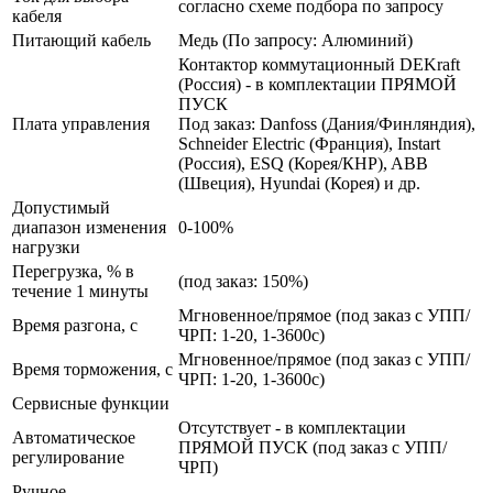
согласно схеме подбора по запросу
кабеля
Питающий кабель
Медь (По запросу: Алюминий)
Контактор коммутационный DEKraft
(Россия) - в комплектации ПРЯМОЙ
ПУСК
Плата управления
Под заказ: Danfoss (Дания/Финляндия),
Schneider Electric (Франция), Instart
(Россия), ESQ (Корея/КНР), ABB
(Швеция), Hyundai (Корея) и др.
Допустимый
диапазон изменения
0-100%
нагрузки
Перегрузка, % в
(под заказ: 150%)
течение 1 минуты
Мгновенное/прямое (под заказ с УПП/
Время разгона, с
ЧРП: 1-20, 1-3600с)
Мгновенное/прямое (под заказ с УПП/
Время торможения, с
ЧРП: 1-20, 1-3600с)
Сервисные функции
Отсутствует - в комплектации
Автоматическое
ПРЯМОЙ ПУСК (под заказ с УПП/
регулирование
ЧРП)
Ручное