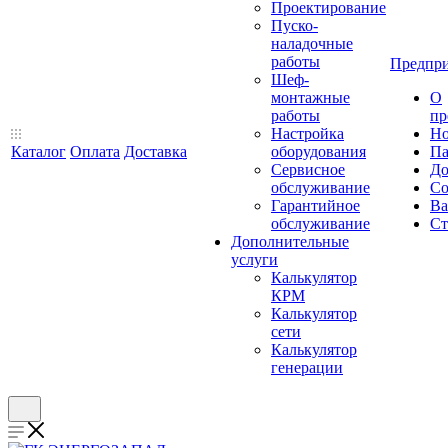
Проектирование
Пуско-
наладочные
работы
Предпри
Шеф-
монтажные
О
работы
пр
Настройка
Но
Каталог
Оплата
Доставка
оборудования
Па
Сервисное
До
обслуживание
Со
Гарантийное
Ва
обслуживание
Ст
Дополнительные
услуги
Калькулятор
КРМ
Калькулятор
сети
Калькулятор
генерации