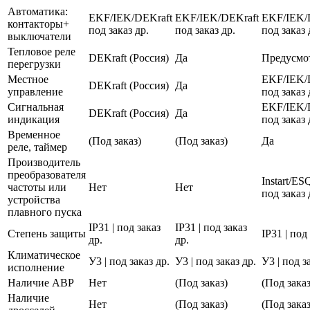
Автоматика:
EKF/IEK/DEKraft
EKF/IEK/DEKraft
EKF/IEK/
контакторы+
под заказ др.
под заказ др.
под заказ 
выключатели
Тепловое реле
DEKraft (Россия)
Да
Предусмо
перегрузки
Местное
EKF/IEK/
DEKraft (Россия)
Да
управление
под заказ 
Сигнальная
EKF/IEK/
DEKraft (Россия)
Да
индикация
под заказ 
Временное
(Под заказ)
(Под заказ)
Да
реле, таймер
Производитель
преобразователя
Instart/E
частоты или
Нет
Нет
под заказ 
устройства
плавного пуска
IP31 | под заказ
IP31 | под заказ
Степень защиты
IP31 | под
др.
др.
Климатическое
У3 | под заказ др.
У3 | под заказ др.
У3 | под з
исполнение
Наличие АВР
Нет
(Под заказ)
(Под заказ
Наличие
Нет
(Под заказ)
(Под заказ