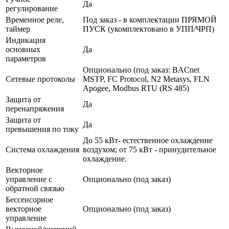
Да
регулирование
Временное реле,
Под заказ - в комплектации ПРЯМОЙ
таймер
ПУСК (укомплектовано в УПП/ЧРП)
Индикация
основных
Да
параметров
Опционально (под заказ: BACnet
Сетевые протоколы
MSTP, FC Protocol, N2 Metasys, FLN
Apogee, Modbus RTU (RS 485)
Защита от
Да
перенапряжения
Защита от
Да
превышения по току
До 55 кВт- естественное охлаждение
Система охлаждения
воздухом; от 75 кВт - принудительное
охлаждение.
Векторное
управление с
Опционально (под заказ)
обратной связью
Бессенсорное
векторное
Опционально (под заказ)
управление