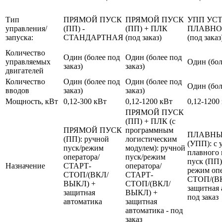
Тип
ПРЯМОЙ ПУСК
ПРЯМОЙ ПУСК
УПП УС
управления/
(ПП) -
(ПП) + ПЛК
ПЛАВНО
запуска:
СТАНДАРТНАЯ
(под заказ)
(под заказ
Количество
Один (более под
Один (более под
управляемых
Один (бол
заказ)
заказ)
двигателей
Количество
Один (более под
Один (более под
Один (бол
вводов
заказ)
заказ)
Мощность, кВт
0,12-300 кВт
0,12-1200 кВт
0,12-1200
ПРЯМОЙ ПУСК
(ПП) + ПЛК (с
ПРЯМОЙ ПУСК
программным
ПЛАВНЫ
(ПП): ручной
логистическим
(УПП): с 
пуск/режим
модулем): ручной
плавного 
оператора/
пуск/режим
пуск (ПП)
Назначение
СТАРТ-
оператора/
режим оп
СТОП/(ВКЛ/
СТАРТ-
СТОП/(В
ВЫКЛ) +
СТОП/(ВКЛ/
защитная 
защитная
ВЫКЛ) +
под заказ
автоматика
защитная
автоматика - под
заказ