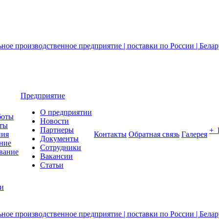
Предприятие
О предприятии
боты
Новости
ты
Партнеры
+
ния
Контакты
Обратная связь
Галерея
Документы
ние
Сотрудники
вание
Вакансии
Статьи
ии