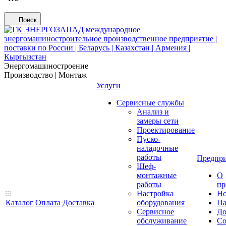
Поиск
Энергомашиностроение
Производство | Монтаж
Услуги
Сервисные службы
Анализ и
замеры сети
Проектирование
Пуско-
наладочные
работы
Предпри
Шеф-
монтажные
О
работы
пр
Настройка
Но
Каталог
Оплата
Доставка
оборудования
Па
Сервисное
До
обслуживание
Со