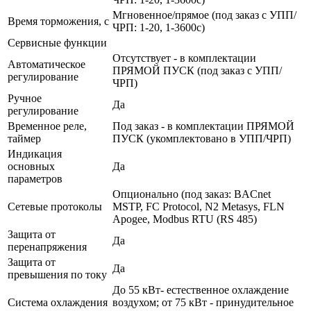
Мгновенное/прямое (под заказ с УПП/
Время торможения, с
ЧРП: 1-20, 1-3600с)
Сервисные функции
Отсутствует - в комплектации
Автоматическое
ПРЯМОЙ ПУСК (под заказ с УПП/
регулирование
ЧРП)
Ручное
Да
регулирование
Временное реле,
Под заказ - в комплектации ПРЯМОЙ
таймер
ПУСК (укомплектовано в УПП/ЧРП)
Индикация
основных
Да
параметров
Опционально (под заказ: BACnet
Сетевые протоколы
MSTP, FC Protocol, N2 Metasys, FLN
Apogee, Modbus RTU (RS 485)
Защита от
Да
перенапряжения
Защита от
Да
превышения по току
До 55 кВт- естественное охлаждение
Система охлаждения
воздухом; от 75 кВт - принудительное