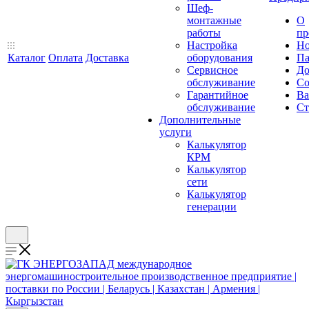
Шеф-
монтажные
О
работы
пр
Настройка
Но
Каталог
Оплата
Доставка
оборудования
Па
Сервисное
До
обслуживание
Со
Гарантийное
Ва
обслуживание
Ст
Дополнительные
услуги
Калькулятор
КРМ
Калькулятор
сети
Калькулятор
генерации