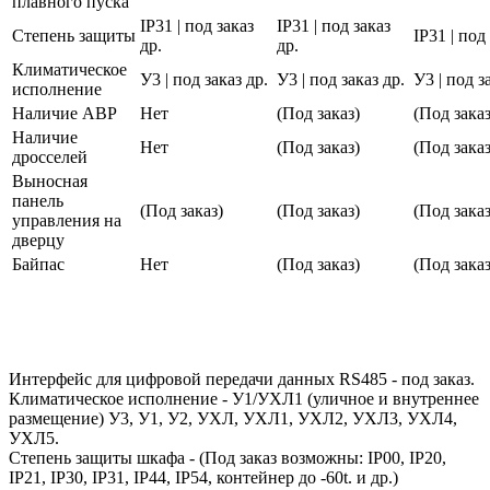
плавного пуска
IP31 | под заказ
IP31 | под заказ
Степень защиты
IP31 | под
др.
др.
Климатическое
У3 | под заказ др.
У3 | под заказ др.
У3 | под з
исполнение
Наличие АВР
Нет
(Под заказ)
(Под заказ
Наличие
Нет
(Под заказ)
(Под заказ
дросселей
Выносная
панель
(Под заказ)
(Под заказ)
(Под заказ
управления на
дверцу
Байпас
Нет
(Под заказ)
(Под заказ
Интерфейс для цифровой передачи данных RS485 - под заказ.
Климатическое исполнение - У1/УХЛ1 (уличное и внутреннее
размещение) У3, У1, У2, УХЛ, УХЛ1, УХЛ2, УХЛ3, УХЛ4,
УХЛ5.
Степень защиты шкафа - (Под заказ возможны: IP00, IP20,
IP21, IP30, IP31, IP44, IP54, контейнер до -60t. и др.)