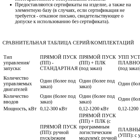
Предоставляются сертификаты на изделие, а также на
элементную базу (в случаях, если сертификация не
требуется - отказное письмо, свидетельствующее о
допуске к использованию без сертификата).
СРАВНИТЕЛЬНАЯ ТАБЛИЦА СЕРИЙ/КОМПЛЕКТАЦИЙ
Тип
ПРЯМОЙ ПУСК
ПРЯМОЙ ПУСК
УПП УС
управления/
(ПП) -
(ПП) + ПЛК
ПЛАВНО
запуска:
СТАНДАРТНАЯ
(под заказ)
(под заказ
Количество
Один (более под
Один (более под
управляемых
Один (бол
заказ)
заказ)
двигателей
Количество
Один (более под
Один (более под
Один (бол
вводов
заказ)
заказ)
Мощность, кВт
0,12-300 кВт
0,12-1200 кВт
0,12-1200
ПРЯМОЙ ПУСК
(ПП) + ПЛК (с
ПРЯМОЙ ПУСК
программным
ПЛАВНЫ
(ПП): ручной
логистическим
(УПП): с 
пуск/режим
модулем): ручной