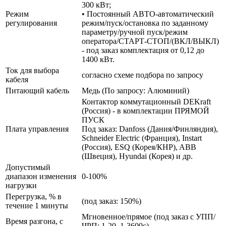
300 кВт;
Режим
• Постоянный АВТО-автоматический
регулирования
режим/пуск/остановка по заданному
параметру/ручной пуск/режим
оператора/СТАРТ-СТОП/(ВКЛ/ВЫКЛ)
- под заказ комплектация от 0,12 до
1400 кВт.
Ток для выбора
согласно схеме подбора по запросу
кабеля
Питающий кабель
Медь (По запросу: Алюминий)
Контактор коммутационный DEKraft
(Россия) - в комплектации ПРЯМОЙ
ПУСК
Плата управления
Под заказ: Danfoss (Дания/Финляндия),
Schneider Electric (Франция), Instart
(Россия), ESQ (Корея/КНР), ABB
(Швеция), Hyundai (Корея) и др.
Допустимый
диапазон изменения
0-100%
нагрузки
Перегрузка, % в
(под заказ: 150%)
течение 1 минуты
Мгновенное/прямое (под заказ с УПП/
Время разгона, с
ЧРП: 1-20, 1-3600с)