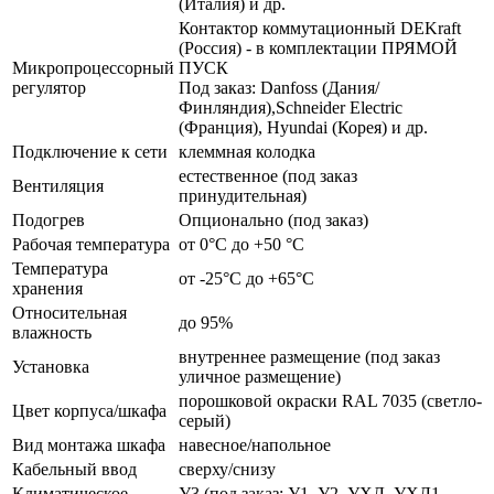
(Италия) и др.
Контактор коммутационный DEKraft
(Россия) - в комплектации ПРЯМОЙ
Микропроцессорный
ПУСК
регулятор
Под заказ: Danfoss (Дания/
Финляндия),Schneider Electric
(Франция), Hyundai (Корея) и др.
Подключение к сети
клеммная колодка
естественное (под заказ
Вентиляция
принудительная)
Подогрев
Опционально (под заказ)
Рабочая температура
от 0°C до +50 °C
Температура
от -25°C до +65°C
хранения
Относительная
до 95%
влажность
внутреннее размещение (под заказ
Установка
уличное размещение)
порошковой окраски RAL 7035 (светло-
Цвет корпуса/шкафа
серый)
Вид монтажа шкафа
навесное/напольное
Кабельный ввод
сверху/снизу
Климатическое
У3 (под заказ: У1, У2, УХЛ, УХЛ1,