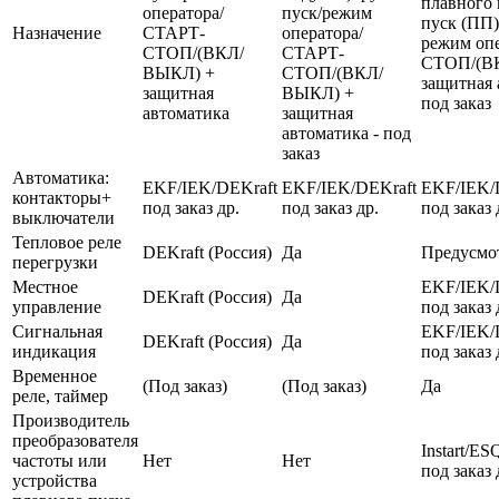
плавного 
оператора/
пуск/режим
пуск (ПП)
Назначение
СТАРТ-
оператора/
режим оп
СТОП/(ВКЛ/
СТАРТ-
СТОП/(В
ВЫКЛ) +
СТОП/(ВКЛ/
защитная 
защитная
ВЫКЛ) +
под заказ
автоматика
защитная
автоматика - под
заказ
Автоматика:
EKF/IEK/DEKraft
EKF/IEK/DEKraft
EKF/IEK/
контакторы+
под заказ др.
под заказ др.
под заказ 
выключатели
Тепловое реле
DEKraft (Россия)
Да
Предусмо
перегрузки
Местное
EKF/IEK/
DEKraft (Россия)
Да
управление
под заказ 
Сигнальная
EKF/IEK/
DEKraft (Россия)
Да
индикация
под заказ 
Временное
(Под заказ)
(Под заказ)
Да
реле, таймер
Производитель
преобразователя
Instart/E
частоты или
Нет
Нет
под заказ 
устройства