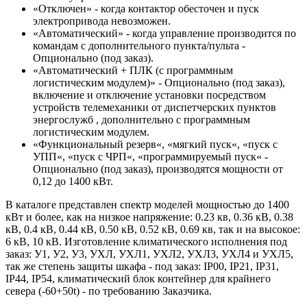
«Отключен» - когда контактор обесточен и пуск
электропривода невозможен.
«Автоматический» - когда управление производится по
командам с дополнительного пункта/пульта -
Опционально (под заказ).
«Автоматический + ПЛК (с программным
логистическим модулем)» - Опционально (под заказ),
включение и отключение установки посредством
устройств телемеханики от диспетчерских пунктов
энергослужб , дополнительно с программным
логистическим модулем.
«Функциональный резерв«, «мягкий пуск«, «пуск с
УПП«, «пуск с ЧРП«, «программируемый пуск« -
Опционально (под заказ), производятся мощности от
0,12 до 1400 кВт.
В каталоге представлен спектр моделей мощностью до 1400
кВт и более, как на низкое напряжение: 0.23 кв, 0.36 кВ, 0.38
кВ, 0.4 кВ, 0.44 кВ, 0.50 кВ, 0.52 кВ, 0.69 кв, так и на высокое:
6 кВ, 10 кВ. Изготовление климатического исполнения под
заказ: У1, У2, У3, УХЛ, УХЛ1, УХЛ2, УХЛ3, УХЛ4 и УХЛ5,
так же степень защиты шкафа - под заказ: IP00, IP21, IP31,
IP44, IP54, климатический блок контейнер для крайнего
севера (-60+50t) - по требованию Заказчика.