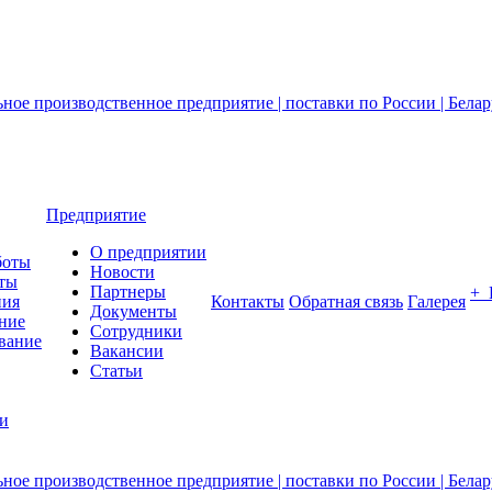
Предприятие
О предприятии
боты
Новости
ты
Партнеры
+
ния
Контакты
Обратная связь
Галерея
Документы
ние
Сотрудники
вание
Вакансии
Статьи
ии