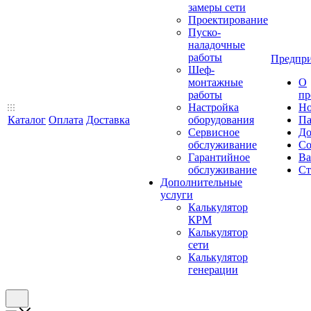
замеры сети
Проектирование
Пуско-
наладочные
работы
Предпри
Шеф-
монтажные
О
работы
пр
Настройка
Но
Каталог
Оплата
Доставка
оборудования
Па
Сервисное
До
обслуживание
Со
Гарантийное
Ва
обслуживание
Ст
Дополнительные
услуги
Калькулятор
КРМ
Калькулятор
сети
Калькулятор
генерации