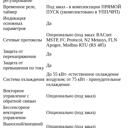
регулирование
Временное реле,
Под заказ - в комплектации ПРЯМОЙ
таймер
ПУСК (укомплектовано в УПП/ЧРП)
Индикация
основных
Да
параметров
Опционально (под заказ: BACnet
Сетевые протоколы
MSTP, FC Protocol, N2 Metasys, FLN
Apogee, Modbus RTU (RS 485)
Защита от
Да
перенапряжения
Защита от
Да
превышения по току
До 55 кВт- естественное охлаждение
Система охлаждения
воздухом; от 75 кВт - принудительное
охлаждение.
Векторное
управление с
Опционально (под заказ)
обратной связью
Бессенсорное
векторное
Опционально (под заказ)
управление
Выносной/внешний
Опционально (под заказ)