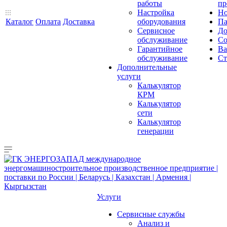
работы
пр
Настройка
Но
Каталог
Оплата
Доставка
оборудования
Па
Сервисное
До
обслуживание
Со
Гарантийное
Ва
обслуживание
Ст
Дополнительные
услуги
Калькулятор
КРМ
Калькулятор
сети
Калькулятор
генерации
Услуги
Сервисные службы
Анализ и