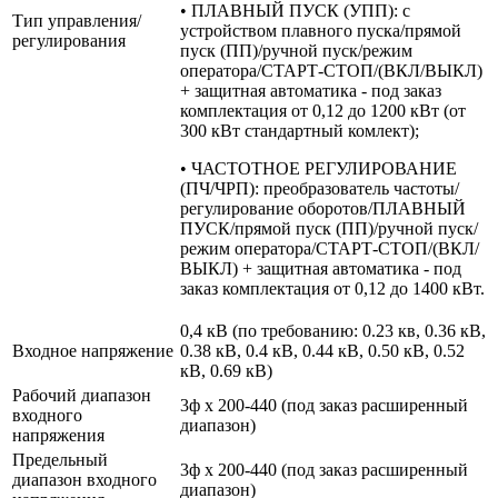
• ПЛАВНЫЙ ПУСК (УПП): с
Тип управления/
устройством плавного пуска/прямой
регулирования
пуск (ПП)/ручной пуск/режим
оператора/СТАРТ-СТОП/(ВКЛ/ВЫКЛ)
+ защитная автоматика - под заказ
комплектация от 0,12 до 1200 кВт (от
300 кВт стандартный комлект);
• ЧАСТОТНОЕ РЕГУЛИРОВАНИЕ
(ПЧ/ЧРП): преобразователь частоты/
регулирование оборотов/ПЛАВНЫЙ
ПУСК/прямой пуск (ПП)/ручной пуск/
режим оператора/СТАРТ-СТОП/(ВКЛ/
ВЫКЛ) + защитная автоматика - под
заказ комплектация от 0,12 до 1400 кВт.
0,4 кВ (по требованию: 0.23 кв, 0.36 кВ,
Входное напряжение
0.38 кВ, 0.4 кВ, 0.44 кВ, 0.50 кВ, 0.52
кВ, 0.69 кВ)
Рабочий диапазон
3ф х 200-440 (под заказ расширенный
входного
диапазон)
напряжения
Предельный
3ф х 200-440 (под заказ расширенный
диапазон входного
диапазон)