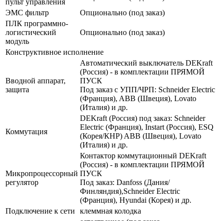
пульт управления
ЭМС фильтр
Опционально (под заказ)
ПЛК программно-
логистический
Опционально (под заказ)
модуль
Конструктивное исполнение
Автоматический выключатель DEKraft
(Россия) - в комплектации ПРЯМОЙ
Вводной аппарат,
ПУСК
защита
Под заказ с УПП/ЧРП: Schneider Electric
(Франция), ABB (Швеция), Lovato
(Италия) и др.
DEKraft (Россия) под заказ: Schneider
Electric (Франция), Instart (Россия), ESQ
Коммутация
(Корея/КНР) ABB (Швеция), Lovato
(Италия) и др.
Контактор коммутационный DEKraft
(Россия) - в комплектации ПРЯМОЙ
Микропроцессорный
ПУСК
регулятор
Под заказ: Danfoss (Дания/
Финляндия),Schneider Electric
(Франция), Hyundai (Корея) и др.
Подключение к сети
клеммная колодка