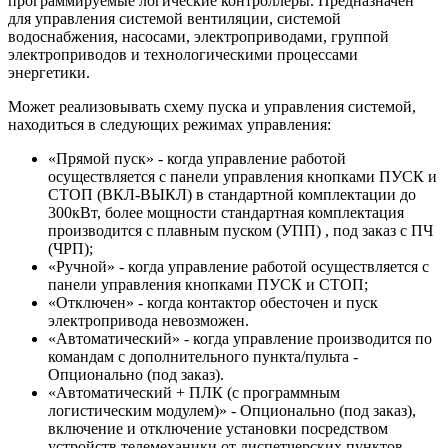
программируемые логические контроллеры. Предназначен
для управления системой вентиляции, системой
водоснабжения, насосами, электроприводами, группой
электроприводов и технологическими процессами
энергетики.
Может реализовывать схему пуска и управления системой,
находиться в следующих режимах управления:
«Прямой пуск» - когда управление работой
осуществляется с панели управления кнопками ПУСК и
СТОП (ВКЛ-ВЫКЛ) в стандартной комплектации до
300кВт, более мощности стандартная комплектация
производится с плавным пуском (УПП) , под заказ с ПЧ
(ЧРП);
«Ручной» - когда управление работой осуществляется с
панели управления кнопками ПУСК и СТОП;
«Отключен» - когда контактор обесточен и пуск
электропривода невозможен.
«Автоматический» - когда управление производится по
командам с дополнительного пункта/пульта -
Опционально (под заказ).
«Автоматический + ПЛК (с программным
логистическим модулем)» - Опционально (под заказ),
включение и отключение установки посредством
устройств телемеханики от диспетчерских пунктов