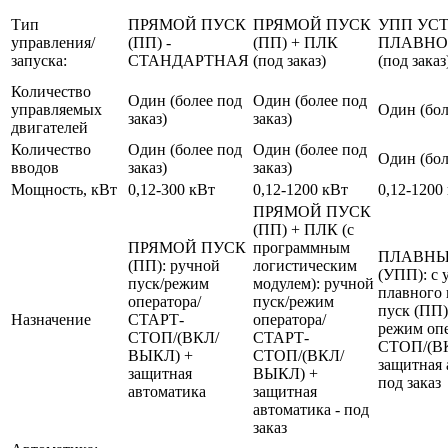
Тип
ПРЯМОЙ ПУСК
ПРЯМОЙ ПУСК
УПП УС
управления/
(ПП) -
(ПП) + ПЛК
ПЛАВНО
запуска:
СТАНДАРТНАЯ
(под заказ)
(под заказ
Количество
Один (более под
Один (более под
управляемых
Один (бол
заказ)
заказ)
двигателей
Количество
Один (более под
Один (более под
Один (бол
вводов
заказ)
заказ)
Мощность, кВт
0,12-300 кВт
0,12-1200 кВт
0,12-1200
ПРЯМОЙ ПУСК
(ПП) + ПЛК (с
ПРЯМОЙ ПУСК
программным
ПЛАВНЫ
(ПП): ручной
логистическим
(УПП): с 
пуск/режим
модулем): ручной
плавного 
оператора/
пуск/режим
пуск (ПП)
Назначение
СТАРТ-
оператора/
режим оп
СТОП/(ВКЛ/
СТАРТ-
СТОП/(В
ВЫКЛ) +
СТОП/(ВКЛ/
защитная 
защитная
ВЫКЛ) +
под заказ
автоматика
защитная
автоматика - под
заказ