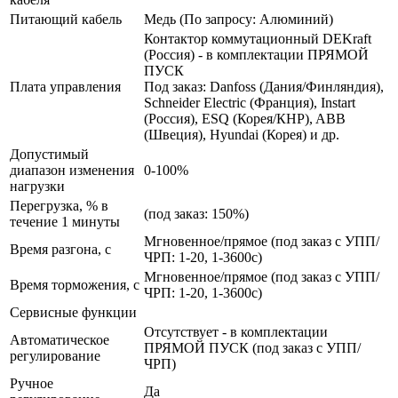
Питающий кабель
Медь (По запросу: Алюминий)
Контактор коммутационный DEKraft
(Россия) - в комплектации ПРЯМОЙ
ПУСК
Плата управления
Под заказ: Danfoss (Дания/Финляндия),
Schneider Electric (Франция), Instart
(Россия), ESQ (Корея/КНР), ABB
(Швеция), Hyundai (Корея) и др.
Допустимый
диапазон изменения
0-100%
нагрузки
Перегрузка, % в
(под заказ: 150%)
течение 1 минуты
Мгновенное/прямое (под заказ с УПП/
Время разгона, с
ЧРП: 1-20, 1-3600с)
Мгновенное/прямое (под заказ с УПП/
Время торможения, с
ЧРП: 1-20, 1-3600с)
Сервисные функции
Отсутствует - в комплектации
Автоматическое
ПРЯМОЙ ПУСК (под заказ с УПП/
регулирование
ЧРП)
Ручное
Да