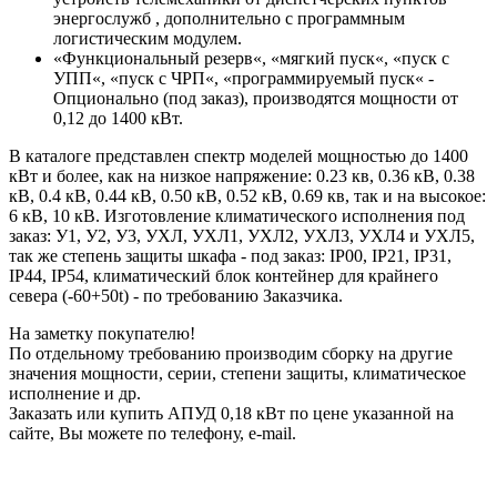
энергослужб , дополнительно с программным
логистическим модулем.
«Функциональный резерв«, «мягкий пуск«, «пуск с
УПП«, «пуск с ЧРП«, «программируемый пуск« -
Опционально (под заказ), производятся мощности от
0,12 до 1400 кВт.
В каталоге представлен спектр моделей мощностью до 1400
кВт и более, как на низкое напряжение: 0.23 кв, 0.36 кВ, 0.38
кВ, 0.4 кВ, 0.44 кВ, 0.50 кВ, 0.52 кВ, 0.69 кв, так и на высокое:
6 кВ, 10 кВ. Изготовление климатического исполнения под
заказ: У1, У2, У3, УХЛ, УХЛ1, УХЛ2, УХЛ3, УХЛ4 и УХЛ5,
так же степень защиты шкафа - под заказ: IP00, IP21, IP31,
IP44, IP54, климатический блок контейнер для крайнего
севера (-60+50t) - по требованию Заказчика.
На заметку покупателю!
По отдельному требованию производим сборку на другие
значения мощности, серии, степени защиты, климатическое
исполнение и др.
Заказать или купить АПУД 0,18 кВт по цене указанной на
сайте, Вы можете по телефону, e-mail.