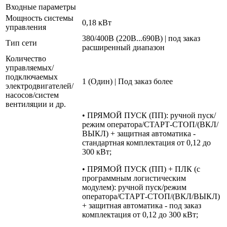
Входные параметры
Мощность системы
0,18 кВт
управления
380/400В (220В...690В) | под заказ
Тип сети
расширенный диапазон
Количество
управляемых/
подключаемых
1 (Один) | Под заказ более
электродвигателей/
насосов/систем
вентиляции и др.
• ПРЯМОЙ ПУСК (ПП): ручной пуск/
режим оператора/СТАРТ-СТОП/(ВКЛ/
ВЫКЛ) + защитная автоматика -
стандартная комплектация от 0,12 до
300 кВт;
• ПРЯМОЙ ПУСК (ПП) + ПЛК (с
программным логистическим
модулем): ручной пуск/режим
оператора/СТАРТ-СТОП/(ВКЛ/ВЫКЛ)
+ защитная автоматика - под заказ
комплектация от 0,12 до 300 кВт;