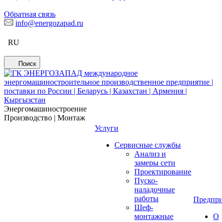
Обратная связь
info@energozapad.ru
RU
Поиск
Энергомашиностроение
Производство | Монтаж
Услуги
Сервисные службы
Анализ и
замеры сети
Проектирование
Пуско-
наладочные
работы
Предпри
Шеф-
монтажные
О