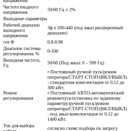
напряжения
Частота входного
50/60 Гц ± 2%
напряжения
Выходные параметры
Рабочий диапазон
3ф х 200-440 (под заказ расширенный
выходного
диапазон)
напряжения
cos Ф
0,8-0,98
Диапазон системы
0-100
регулирования, %
Выходная частота,
50/60 (Под заказ: 0 – 599 Гц)
Гц
• Постоянный ручной пуск/режим
оператора/СТАРТ-СТОП/(ВКЛ/ВЫКЛ)
- стандартная комплектация от 0,12 до
300 кВт;
Режим
• Постоянный АВТО-автоматический
регулирования
режим/пуск/остановка по заданному
параметру/ручной пуск/режим
оператора/СТАРТ-СТОП/(ВКЛ/ВЫКЛ)
- под заказ комплектация от 0,12 до
1400 кВт.
Ток для выбора
согласно схеме подбора по запросу
кабеля