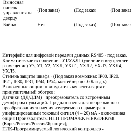
Выносная
панель
(Под заказ)
(Под заказ)
(Под заказ
управления на
дверцу
Байпас
Нет
(Под заказ)
(Под заказ
Интерфейс для цифровой передачи данных RS485 - под заказ.
Климатическое исполнение - У1/УХЛ1 (уличное и внутреннее
размещение) У3, У1, У2, УХЛ, УХЛ1, УХЛ2, УХЛ3, УХЛ4,
УХЛ5.
Степень защиты шкафа - (Под заказ возможны: IP00, IP20,
IP21, IP30, IP31, IP44, IP54, контейнер до -60t. и др.)
Включенные опции: принудительная вентиляция и
принудительный обогрев;
Датчики (ДД/ДДМ) - преобразователь со встроенным
демпфером пульсаций. Предназначены для непрерывного
преобразования значения измеряемого параметра в
унифицированный токовый сигнал (4 – 20) мА - включенная
опция Производитель: НПП ПРОМА/EKF/IEK/DEKraft
(Корея/Россия/Россия/Франция);
ПЛК-Программируемый логический контроллер -