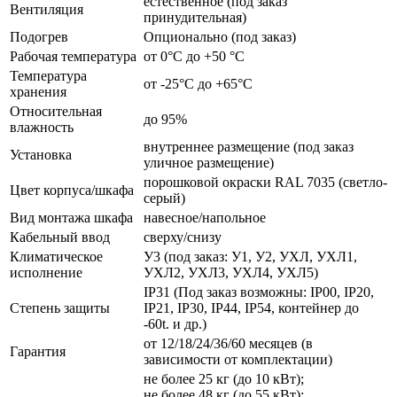
естественное (под заказ
Вентиляция
принудительная)
Подогрев
Опционально (под заказ)
Рабочая температура
от 0°C до +50 °C
Температура
от -25°C до +65°C
хранения
Относительная
до 95%
влажность
внутреннее размещение (под заказ
Установка
уличное размещение)
порошковой окраски RAL 7035 (светло-
Цвет корпуса/шкафа
серый)
Вид монтажа шкафа
навесное/напольное
Кабельный ввод
сверху/снизу
Климатическое
У3 (под заказ: У1, У2, УХЛ, УХЛ1,
исполнение
УХЛ2, УХЛ3, УХЛ4, УХЛ5)
IP31 (Под заказ возможны: IP00, IP20,
Степень защиты
IP21, IP30, IP44, IP54, контейнер до
-60t. и др.)
от 12/18/24/36/60 месяцев (в
Гарантия
зависимости от комплектации)
не более 25 кг (до 10 кВт);
не более 48 кг (до 55 кВт);