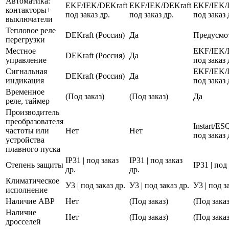
Автоматика:
EKF/IEK/DEKraft
EKF/IEK/DEKraft
EKF/IEK/
контакторы+
под заказ др.
под заказ др.
под заказ 
выключатели
Тепловое реле
DEKraft (Россия)
Да
Предусмо
перегрузки
Местное
EKF/IEK/
DEKraft (Россия)
Да
управление
под заказ 
Сигнальная
EKF/IEK/
DEKraft (Россия)
Да
индикация
под заказ 
Временное
(Под заказ)
(Под заказ)
Да
реле, таймер
Производитель
преобразователя
Instart/E
частоты или
Нет
Нет
под заказ 
устройства
плавного пуска
IP31 | под заказ
IP31 | под заказ
Степень защиты
IP31 | под
др.
др.
Климатическое
У3 | под заказ др.
У3 | под заказ др.
У3 | под з
исполнение
Наличие АВР
Нет
(Под заказ)
(Под заказ
Наличие
Нет
(Под заказ)
(Под заказ
дросселей