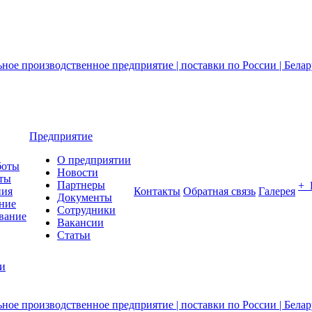
Предприятие
О предприятии
боты
Новости
ты
Партнеры
+
ния
Контакты
Обратная связь
Галерея
Документы
ние
Сотрудники
вание
Вакансии
Статьи
ии