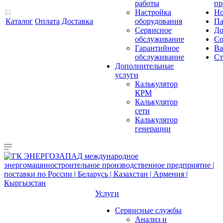
работы
пр
Настройка
Но
Каталог
Оплата
Доставка
оборудования
Па
Сервисное
До
обслуживание
Со
Гарантийное
Ва
обслуживание
Ст
Дополнительные
услуги
Калькулятор
КРМ
Калькулятор
сети
Калькулятор
генерации
Услуги
Сервисные службы
Анализ и