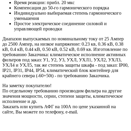
Время реакции: прибл. 20 мкс
Компенсация до 50-го гармонического порядка
Индивидуально выбираемая степень гармонического
уменьшения
Простое электрическое соединение силовой и
управляющей проводки
Диапазон выпускаемых по номинальному току от 25 Ампер
до 2500 Ампер, на низкое напряжение: 0.23 кв, 0.36 кВ, 0.38
кВ, 0.4 кВ, 0.44 кВ, 0.50 кВ, 0.52 кВ, 0.69 кв. Изготовление по
требованию Заказчика: климатическое исполнение активных
фильтров под заказ: У1, У2, У3, УХЛ, УХЛ1, УХЛ2, УХЛ3,
УХЛ4 и УХЛ5, так же степень защиты шкафа - под заказ: IP00,
IP21, IP31, IP44, IP54, климатический блок контейнер для
крайнего севера (-60+50t) - по требованию Заказчика.
На заметку покупателю!
По отдельному требованию производим фильтра на другие
значения мощности, серии, степени защиты, климатическое
исполнение и др.
Заказать или купить АФГ на 100А по цене указанной на
сайте, Вы можете по телефону, e-mail.