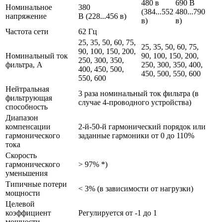
480 в
690 В
Номинальное
380
(384...552
480...790
напряжение
В (228...456 в)
в)
в)
Частота сети
62 Гц
25, 35, 50, 60, 75,
25, 35, 50, 60, 75,
90, 100, 150, 200,
Номинальный ток
90, 100, 150, 200,
250, 300, 350,
фильтра, А
250, 300, 350, 400,
400, 450, 500,
450, 500, 550, 600
550, 600
Нейтральная
3 раза номинальный ток фильтра (в
фильтрующая
случае 4-проводного устройства)
способность
Диапазон
компенсации
2-й-50-й гармонический порядок или
гармонического
заданные гармоники от 0 до 110%
тока
Скорость
гармонического
> 97% *)
уменьшения
Типичные потери
< 3% (в зависимости от нагрузки)
мощности
Целевой
коэффициент
Регулируется от -1 до 1
мощности