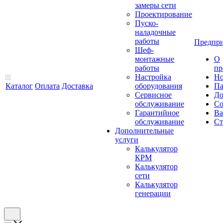
замеры сети
Проектирование
Пуско-
наладочные
работы
Предпри
Шеф-
монтажные
О
работы
пр
Настройка
Но
Каталог
Оплата
Доставка
оборудования
Па
Сервисное
До
обслуживание
Со
Гарантийное
Ва
обслуживание
Ст
Дополнительные
услуги
Калькулятор
КРМ
Калькулятор
сети
Калькулятор
генерации