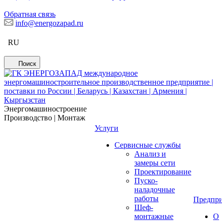
Обратная связь
info@energozapad.ru
RU
Поиск
Энергомашиностроение
Производство | Монтаж
Услуги
Сервисные службы
Анализ и
замеры сети
Проектирование
Пуско-
наладочные
работы
Предпри
Шеф-
монтажные
О