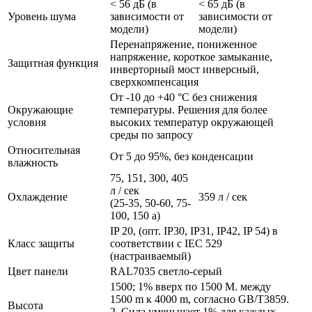
< 56 дБ (в
< 65 дБ (в
Уровень шума
зависимости от
зависимости от
модели)
модели)
Перенапряжение, пониженное
напряжение, короткое замыкание,
Защитная функция
инверторный мост инверсный,
сверхкомпенсация
От -10 до +40 °C без снижения
Окружающие
температуры. Решения для более
условия
высоких температур окружающей
среды по запросу
Относительная
От 5 до 95%, без конденсации
влажность
75, 151, 300, 405
л / сек
Охлаждение
359 л / сек
(25-35, 50-60, 75-
100, 150 а)
IP 20, (опт. IP30, IP31, IP42, IP 54) в
Класс защиты
соответствии с IEC 529
(настраиваемый)
Цвет панели
RAL7035 светло-серый
1500; 1% вверх по 1500 M. между
1500 m к 4000 m, согласно GB/T3859.
Высота
2, Сила уменьшает 1% для каждых